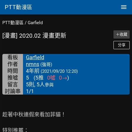
PTT
動漫區
PTT動漫區
/
Garfield
[漫畫] 2020.02 漫畫更新
＋收藏
分享
看板
Garfield
作者
nmns
(強哥)
時間
4年前
(2021/09/20 12:20)
推噓
5
(
5
推
0
噓
0
→
)
留言
5則, 5人
參與
討論串
1/1
趁著中秋連假來看加菲貓！

特別推薦：
