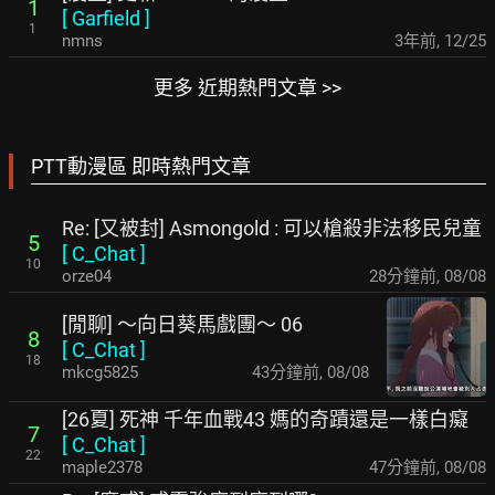
1
[
Garfield
]
1
nmns
3年前
,
12/25
更多 近期熱門文章 >>
PTT動漫區 即時熱門文章
Re: [又被封] Asmongold : 可以槍殺非法移民兒童
5
[
C_Chat
]
10
orze04
28分鐘前
,
08/08
[閒聊] ～向日葵馬戲團～ 06
8
[
C_Chat
]
18
mkcg5825
43分鐘前
,
08/08
[26夏] 死神 千年血戰43 媽的奇蹟還是一樣白癡
7
[
C_Chat
]
22
maple2378
47分鐘前
,
08/08