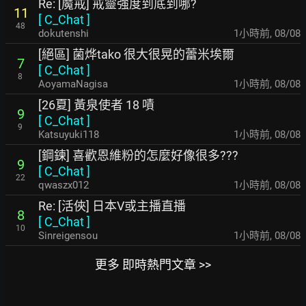
Re: [魔戒] 戒靈強度到底到哪?
11
[
C_Chat
]
48
dokutenshi
1小時前
,
08/08
[絕區] 菌烨tako 很大很晃的蕾米埃爾
7
[
C_Chat
]
8
AoyamaNagisa
1小時前
,
08/08
[26夏] 黃泉使者 18 嘖
9
[
C_Chat
]
9
Katsuyuki118
1小時前
,
08/08
[鋼鍊] 喜歡恩維粉的怎麼好像很多???
9
[
C_Chat
]
22
qwaszx012
1小時前
,
08/08
Re: [活俠] 日本V或主播直播
8
[
C_Chat
]
10
Sinreigensou
1小時前
,
08/08
更多 即時熱門文章 >>