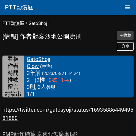
PTT
動漫區
PTT動漫區
/
GatoShoji
[情報] 作者對泰沙地公開處刑
＋收藏
分享
看板
GatoShoji
作者
Clow
(庫洛)
時間
3年前
(2023/08/21 14:24)
推噓
2
(
2
推
0
噓
1
→
)
留言
3則, 3人
參與
討論串
1/1
https://twitter.com/gatosyoji/status/16935886449495
81880
FMP新作續篇,泰莎要怎麼處理?
