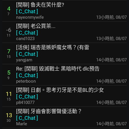
[閒聊] 魯夫在笑什麼?
4
[
C_Chat
]
7
nayeonmywife
13小時前
,
08/07
[閒聊] 老公買茶...
-6
[
C_Chat
]
11
cand1023
13小時前
,
08/07
[活俠] 瑞杏是嫉妒魔女嗎？(有雷
7
[
C_Chat
]
15
yangjam
14小時前
,
08/07
Re: [閒聊] 毀滅戰士 黑暗時代 dlc預告
5
[
C_Chat
]
9
peterboon
14小時前
,
08/07
[閒聊] 日劇。思考刃牙是不是BL的少女
11
[
C_Chat
]
15
p8410077
14小時前
,
08/07
[閒聊] 牙齒會影響聲優活動？
13
[
C_Chat
]
30
Marle
14小時前
,
08/07