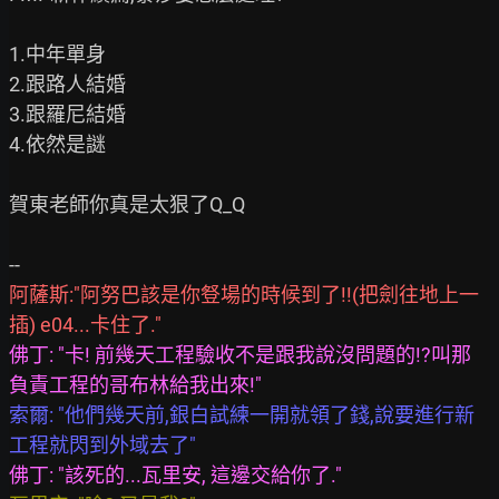
1.中年單身

2.跟路人結婚

3.跟羅尼結婚

4.依然是謎

賀東老師你真是太狠了Q_Q

阿薩斯:"阿努巴該是你豋場的時候到了!!(把劍往地上一
佛丁: "卡! 前幾天工程驗收不是跟我說沒問題的!?叫那
索爾: "他們幾天前,銀白試練一開就領了錢,說要進行新