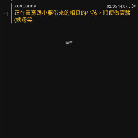
, 3
xoxiandy
02/05 14:07,
F
→
正在養育跟小要借來的相良的小孩，順便做實驗
(姨母笑
廣告