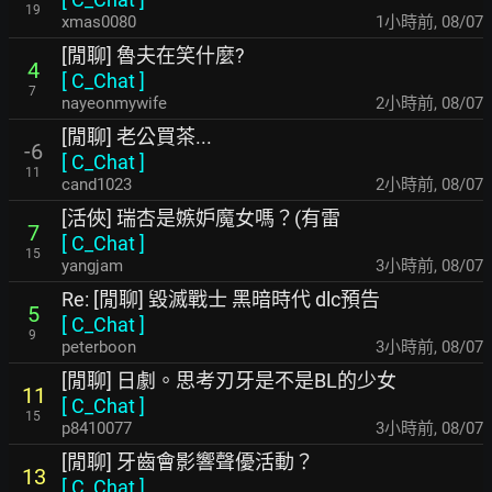
19
xmas0080
1小時前
,
08/07
[閒聊] 魯夫在笑什麼?
4
[
C_Chat
]
7
nayeonmywife
2小時前
,
08/07
[閒聊] 老公買茶...
-6
[
C_Chat
]
11
cand1023
2小時前
,
08/07
[活俠] 瑞杏是嫉妒魔女嗎？(有雷
7
[
C_Chat
]
15
yangjam
3小時前
,
08/07
Re: [閒聊] 毀滅戰士 黑暗時代 dlc預告
5
[
C_Chat
]
9
peterboon
3小時前
,
08/07
[閒聊] 日劇。思考刃牙是不是BL的少女
11
[
C_Chat
]
15
p8410077
3小時前
,
08/07
[閒聊] 牙齒會影響聲優活動？
13
[
C_Chat
]