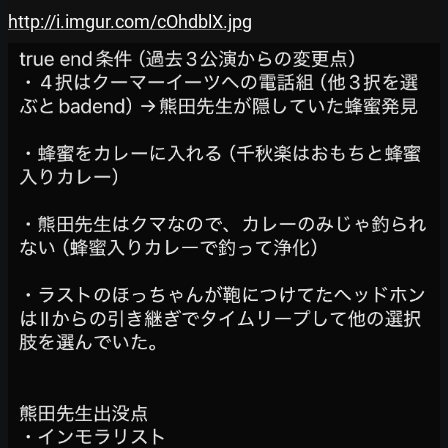
http://i.imgur.com/cOhdblX.jpg