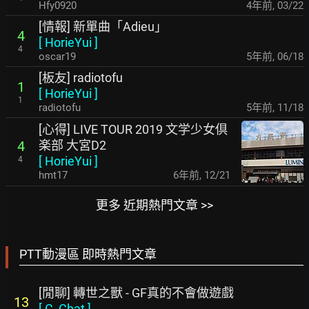
Hfy0920
4年前
,
03/22
[情報] 新單曲「Adieu」
4
[
HorieYui
]
4
oscar19
5年前
,
06/18
[板友] radiotofu
1
[
HorieYui
]
1
radiotofu
5年前
,
11/18
[心得] LIVE TOUR 2019 文学少女倶
楽部 大宮D2
4
[
HorieYui
]
4
hmt17
6年前
,
12/21
更多 近期熱門文章 >>
PTT動漫區 即時熱門文章
[閒聊] 轉世之獸 - GF真的不會做遊戲
13
[
C_Chat
]