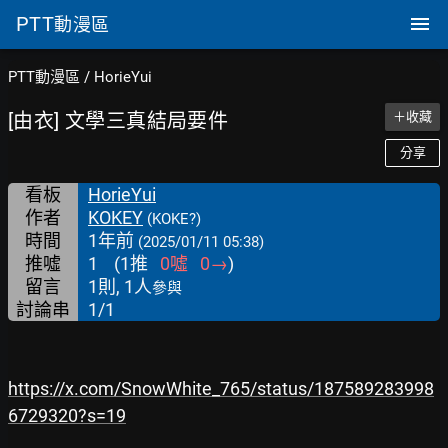
PTT
動漫區
PTT動漫區
/
HorieYui
[由衣] 文學三真結局要件
＋收藏
分享
看板
HorieYui
作者
KOKEY
(KOKE?)
時間
1年前
(2025/01/11 05:38)
推噓
1
(
1
推
0
噓
0
→
)
留言
1則, 1人
參與
討論串
1/1
https://x.com/SnowWhite_765/status/187589283998
6729320?s=19