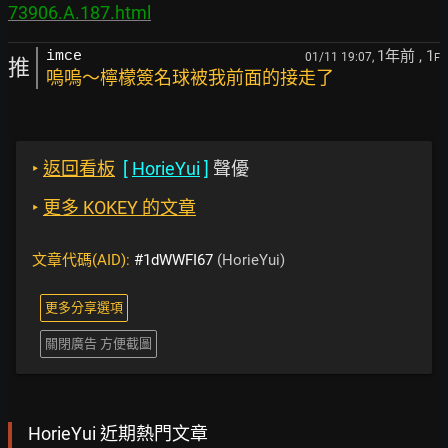
73906.A.187.html
1年前
, 1
imce
01/11 19:07,
F
推
嗚嗚～檸檬簽名球被我前面的接走了
‣
返回看板
[
HorieYui
]
聲優
‣
更多 KOKEY 的文章
文章代碼(AID):
#1dWWFI67
(HorieYui)
更多分享選項
關閉廣告 方便截圖
HorieYui 近期熱門文章