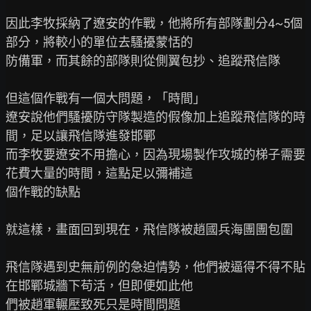
因此李牧採納了遼安的作戰，他將所有部隊劃分4~5個
部分，將較小的單位去騷擾蒙恬的

防備軍，而其餘的部隊則從側翼包抄、追蹤飛信隊

但這個作戰有一個大問題，「時間」

遼安說他們騷擾防守隊製造的假像加上追蹤飛信隊的時
間，足以讓飛信隊進發邯鄲

而李牧要遼安不用擔心，因為現場製作攻城的梯子需要
花費大量的時間，這點足以彌補這

個作戰的缺點

就這樣，畫面回到現在，飛信隊被趙國兵海團團包圍

飛信隊遇到史無前例的急迫情勢，他們被逼得不得不貼
在邯鄲城牆下苟活，但即便如此他

們被趙軍輾壓致死只是時間問題
