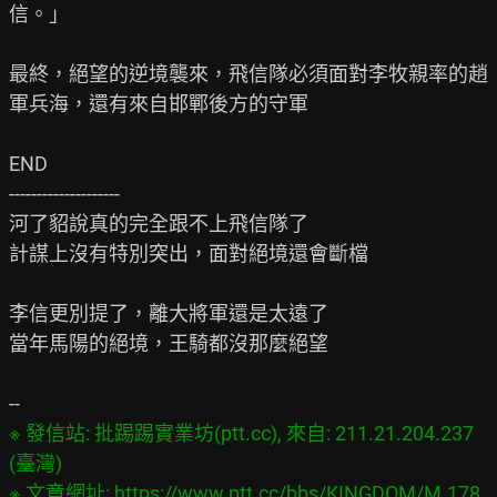
信。」

最終，絕望的逆境襲來，飛信隊必須面對李牧親率的趙
軍兵海，還有來自邯鄲後方的守軍

END

--------------------

河了貂說真的完全跟不上飛信隊了

計謀上沒有特別突出，面對絕境還會斷檔

李信更別提了，離大將軍還是太遠了

當年馬陽的絕境，王騎都沒那麼絕望

※ 發信站: 批踢踢實業坊(ptt.cc), 來自: 211.21.204.237 
(臺灣)

※ 文章網址: 
https://www.ptt.cc/bbs/KINGDOM/M.178