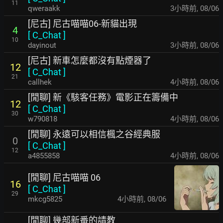
11
qweraakk
3小時前
,
08/06
[尼古] 尼古喵喵06-新貓出現
4
[
C_Chat
]
10
dayinout
3小時前
,
08/06
[尼古] 新車怎麼都沒有點煙器了
12
[
C_Chat
]
21
callhek
4小時前
,
08/06
[閒聊] 新《駭客任務》電影正在籌備中
12
[
C_Chat
]
30
w790818
4小時前
,
08/06
[閒聊] 永遠可以相信楓之谷經典服
0
[
C_Chat
]
12
a4855858
4小時前
,
08/06
[閒聊] 尼古喵喵 06
16
[
C_Chat
]
29
mkcg5825
4小時前
,
08/06
[閒聊] 幾部新番的請教