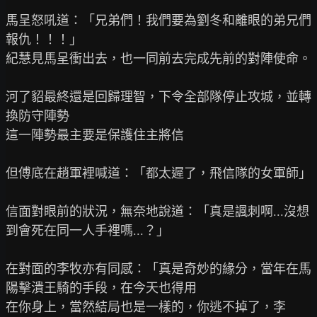
馬呈怒吼道：「兄弟們！我們要為劉冬和離眼的弟兄們
報仇！！！」

紀慧見馬呈衝出去，也一同前去完成先前的對陣使命。

河了貂最終還是回歸理智，下令全部隊停止攻城，並轉
換防守陣勢

這一陣勢最主要是保護住主將信

但傅底在趙軍裡喊道：「都太遲了，飛信隊的女軍師」

信面對眼前的狀況，無奈地說道：「真是諷刺啊...沒想
到會死在同一人手裡嗎...？」

在對面的李牧亦有同感：「真是奇妙的緣分，當年在馬
陽擊潰王騎的手段，在今天也得用

在你身上，當然結局也是一樣的，你逃不掉了，李