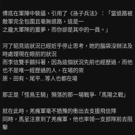
傅底在軍陣中裝逼，引用了《孫子兵法》：「當退路被
敵軍完全包圍且毫無退路，這是一

之龐大軍隊的噩夢，而你卻是其中的一員。」

河了貂見這狀況已經近乎停止思考，她的腦袋沒辦法及
時處理現在眼前的狀況

而李信雙手顫抖著，因為這個狀況先前也經歷過，而他
也不是唯一經歷過的人，在場的崇

原、田有、尾平...等人也都在場

那正是「怪鳥王騎」殞落的那一場戰爭-「馬陽之戰」

就在此時，羌瘣軍毫不猶豫的衝出去支援飛信隊

同時，馬呈注意到了羌瘣軍，他也率領一支部隊前去阻
擊
