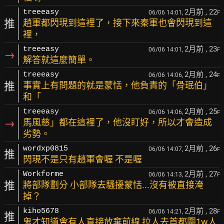
2月前
, 22
treeeasy
06/06 14:01,
F
推
趙軍都閃現到這裡了，接下來秦軍也會閃現到這
裡，
2月前
, 23
treeeasy
06/06 14:01,
F
→
解答就這麼簡單。
2月前
, 24
treeeasy
06/06 14:06,
F
推
事實上有問題的就是蒙恬，他負責的「骨珉伯」
和「
2月前
, 25
treeeasy
06/06 14:06,
F
→
馬風慈」都在這裡了，他沒盯好，所以才會造成
劣勢。
2月前
, 26
wordxp0815
06/06 14:07,
F
推
閃現不是只有趙軍會喔 不是喔
2月前
, 27
Workforme
06/06 14:13,
F
推
將部隊劃分 小部隊去騷擾蒙恬...沒有被直接淹
掉？
2月前
, 28
kiho5678
06/06 14:21,
F
推
鬼才知道會有人直接放棄前線 拉人去首都圍1w人