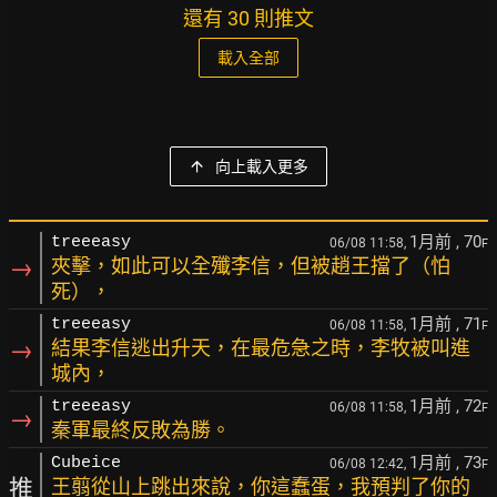
還有 30 則推文
載入全部
向上載入更多
1月前
, 70
treeeasy
06/08 11:58,
F
→
夾擊，如此可以全殲李信，但被趙王擋了（怕
死），
1月前
, 71
treeeasy
06/08 11:58,
F
→
結果李信逃出升天，在最危急之時，李牧被叫進
城內，
1月前
, 72
treeeasy
06/08 11:58,
F
→
秦軍最終反敗為勝。
1月前
, 73
Cubeice
06/08 12:42,
F
推
王翦從山上跳出來說，你這蠢蛋，我預判了你的