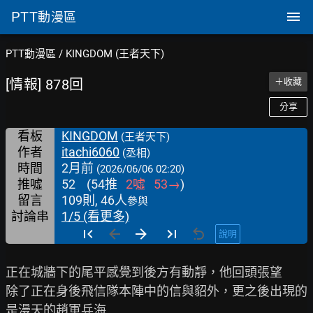
PTT
動漫區
PTT動漫區
/
KINGDOM (王者天下)
[情報] 878回
＋收藏
分享
看板
KINGDOM
(王者天下)
作者
itachi6060
(丞相)
時間
2月前
(2026/06/06 02:20)
推噓
52
(
54
推
2
噓
53
→
)
留言
109則, 46人
參與
討論串
1/5 (看更多)
說明
正在城牆下的尾平感覺到後方有動靜，他回頭張望

除了正在身後飛信隊本陣中的信與貂外，更之後出現的
是漫天的趙軍兵海
