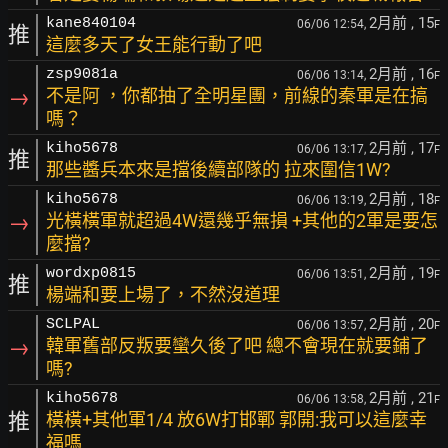
2月前
, 15
kane840104
06/06 12:54,
F
推
這麼多天了女王能行動了吧
2月前
, 16
zsp9081a
06/06 13:14,
F
→
不是阿 ，你都抽了全明星團，前線的秦軍是在搞
嗎？
2月前
, 17
kiho5678
06/06 13:17,
F
推
那些醬兵本來是擋後續部隊的 拉來圍信1W?
2月前
, 18
kiho5678
06/06 13:19,
F
→
光橫橫軍就超過4W還幾乎無損 +其他的2軍是要怎
麼擋?
2月前
, 19
wordxp0815
06/06 13:51,
F
推
楊端和要上場了，不然沒道理
2月前
, 20
SCLPAL
06/06 13:57,
F
→
韓軍舊部反叛要蠻久後了吧 總不會現在就要鋪了
嗎?
2月前
, 21
kiho5678
06/06 13:58,
F
推
橫橫+其他軍1/4 放6W打邯鄲 郭開:我可以這麼幸
福嗎