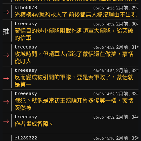
2月前
, 29
kiho5678
06/06 14:26,
F
→
光橫橫4w就夠救人了 前後都無人檔沒理由不出現
2月前
, 30
treeeasy
06/06 14:52,
F
推
蒙恬目的是小部隊阻截拖延趙軍大部隊，給突破
的信軍
2月前
, 31
treeeasy
06/06 14:52,
F
→
攻城時間，但趙軍人都跑了蒙恬還在做夢，蒙恬
從盯人
2月前
, 32
treeeasy
06/06 14:52,
F
→
反而變成被引開的軍隊，要是秦軍敗了，蒙恬就
是第一
2月前
, 33
treeeasy
06/06 14:52,
F
→
戰犯。就像是當初王翦騙兀魯多傻等一樣，蒙恬
突然被
2月前
, 34
treeeasy
06/06 14:52,
F
→
作者畫成智障。
2月前
, 35
et239322
06/06 15:10,
F