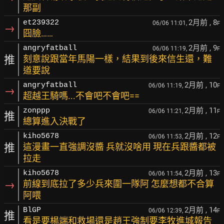
那副
2月前
, 8
et239322
06/06 11:01,
F
→
囧臉……
2月前
, 9
angryfatball
06/06 11:19,
F
推
刻意說跟當年馬陽一樣，結果到後來信生還，難
道要說
2月前
, 10
angryfatball
06/06 11:19,
F
→
超越王騎嗎...不會吧不會吧==
2月前
, 11
zonppp
06/06 11:21,
F
推
總算進入決戰了
2月前
, 12
kiho5678
06/06 11:53,
F
推
這漫畫一直強調沒醬 兵就沒啥用 現在兵跟醬都被
拉走
2月前
, 13
kiho5678
06/06 11:54,
F
→
前線到底拉了多少兵來圍一隊阿 怎麼想都不合算
阿喂
2月前
, 14
BlGP
06/06 12:39,
F
推
看是要楊端和救場還是趙王強制要李牧進城報告