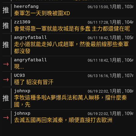
1月前
, 103
heerofang
06/10 15:00,
F
推
秦軍怎一天到晚被圍XD
1月前
, 104
zz1369
06/11 17:28,
F
推
會覺得靠一軍就能攻城是有多蠢 主力都還健在呢
1月前
, 105
angryfatball
06/11 18:42,
F
推
走小道就能走掉八成趙軍，然後最前線那些秦軍
都沒發
1月前
, 106
angryfatball
06/11 18:42,
F
→
現...
1月前
, 107
UC93
06/13 16:16,
F
→
穩了 貂沒有冒汗
1月前
, 108
johnxp
06/19 22:02,
F
推
李牧這種多啦A夢爆兵法和萬人瞬移，擋什麼秦
國，先
1月前
, 109
johnxp
06/19 22:02,
F
→
去滅五國再回來滅秦，順便直接打去歐洲