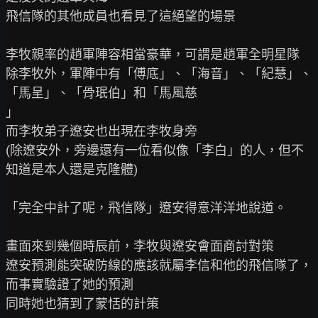
飛信隊的其他成員也看見了這絕望的場景

李牧親率的趙軍陣容相當豪華，可謂是趙軍全明星隊

除李牧外，軍陣中有「傅底」、「海音」、「紀慧」、
「馬呈」、「骨珉伯」和「馬風慈

」

而李牧弟子遼安也出現在李牧身旁

(除遼安外，旁邊還有一位看似像「李白」的人，但不
知道是本人還是克隆體)

「完全中計了呢，飛信隊」遼安得意洋洋地說道。

畫面來到幾個時辰前，李牧與遼安會面商討對策

遼安預測能突破防線的應該就屬李信和他的飛信隊了，
而事實驗證了她的預測

同時她也猜到了蒙恬的計策
