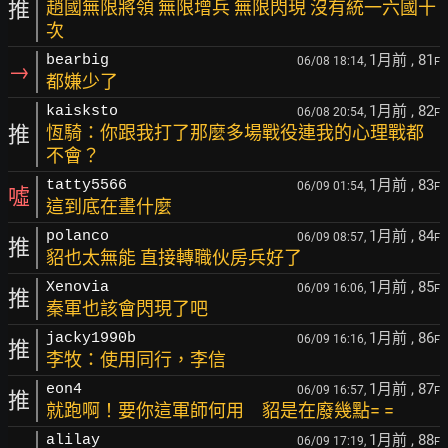
推
趙國無限將領 無限增兵 無限閃現 沒有統一六國十
次
1月前
, 81
bearbig
06/08 18:14,
F
→
都嫌少了
1月前
, 82
kaisksto
06/08 20:54,
F
推
恆騎：你跟我打了那麼多場戰役連我的心理戰都
不會？
1月前
, 83
tatty5566
06/09 01:54,
F
噓
這到底在畫什麼
1月前
, 84
polanco
06/09 08:57,
F
推
貂也太無能 直接轉職伙房兵好了
1月前
, 85
Xenovia
06/09 16:06,
F
推
秦軍也該會閃現了吧
1月前
, 86
jacky1990b
06/09 16:16,
F
推
李牧：使用同行，李信
1月前
, 87
eon4
06/09 16:57,
F
推
就跑啊！要你這軍師何用 貂是在廢幾點= =
1月前
, 88
alilay
06/09 17:19,
F