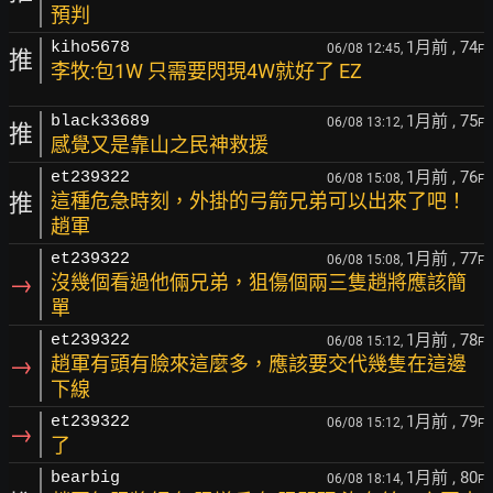
預判
1月前
, 74
kiho5678
06/08 12:45,
F
推
李牧:包1W 只需要閃現4W就好了 EZ
1月前
, 75
black33689
06/08 13:12,
F
推
感覺又是靠山之民神救援
1月前
, 76
et239322
06/08 15:08,
F
推
這種危急時刻，外掛的弓箭兄弟可以出來了吧！
趙軍
1月前
, 77
et239322
06/08 15:08,
F
→
沒幾個看過他倆兄弟，狙傷個兩三隻趙將應該簡
單
1月前
, 78
et239322
06/08 15:12,
F
→
趙軍有頭有臉來這麼多，應該要交代幾隻在這邊
下線
1月前
, 79
et239322
06/08 15:12,
F
→
了
1月前
, 80
bearbig
06/08 18:14,
F