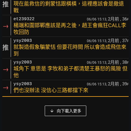
推
現在能救信的剩蒙恬跟橫橫，這裡應該會是撤退
戰
2月前
, 36
et239322
06/06 15:13,
F
→
楊端和圍邯鄲應該是再之後，趙王會瘋狂CALL李
牧回防
2月前
, 37
ysy2003
06/06 15:13,
F
推
就製造假象騙蒙恬 但要花時間 所以會造成飛信來
到
2月前
, 38
ysy2003
06/06 15:13,
F
→
城角下 意思是 李牧和弟子都清楚王暴怒的風險 但
他
2月前
, 39
ysy2003
06/06 15:13,
F
→
們也沒辦法 沒信心三路都擋下來
向下載入更多