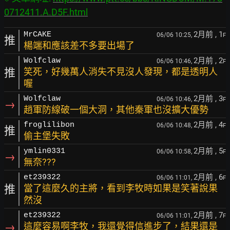
0712411.A.D5F.html
2月前
, 1
MrCAKE
06/06 10:25,
F
推
楊端和應該差不多要出場了
2月前
, 2
Wolfclaw
06/06 10:46,
F
推
笑死，好幾萬人消失不見沒人發現，都是透明人
喔
2月前
, 3
Wolfclaw
06/06 10:46,
F
→
趙軍防線破一個大洞，其他秦軍也沒擴大優勢
2月前
, 4
froglilibon
06/06 10:48,
F
推
偷主堡失敗
2月前
, 5
ymlin0331
06/06 10:58,
F
→
無奈???
2月前
, 6
et239322
06/06 11:01,
F
推
當了這麼久的主將，看到李牧時如果是笑著說果
然沒
2月前
, 7
et239322
06/06 11:01,
F
→
這麼容易啊李牧，我還覺得信進步了，結果還是