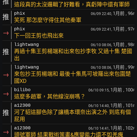
推
這段真的太沒邏輯了好難看，真虧陣中還有軍師
1月前
, 96
phix
06/09 22:40,
F
推
笑死 那怎麼守得住其他秦軍
1月前
, 97
phix
06/09 22:41,
F
→
下一回王剪也飛出來
1月前
, 98
lightwang
06/10 08:06,
F
推
再過十集王剪楊端和出來包抄李牧 又過十集 楚國
出
1月前
, 99
lightwang
06/10 08:06,
F
→
來包抄王剪楊端和 最後十集馬可坡羅出來包圍楚
國XD
1月前
, 100
bilibo
06/10 09:15,
F
→
這麼多趙軍，其他線沒崩嗎？
1月前
, 101
a12300
06/10 14:40,
F
推
河了貂這腳色除了讓橋本環奈出演之外 到底有個
屁用
1月前
, 102
a12300
06/10 14:41,
F
→
頭號軍師 結果戰術策畫&應變能力還不如羌瘣