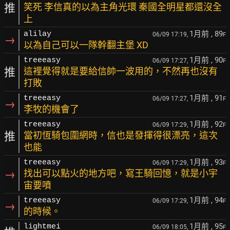
推
笑死 李信真的以為主角光環 秦國全明星都還沒全
上
1月前
, 89
alilay
06/09 17:19,
F
→
以為自己可以一隊幹翻主堡 XD
1月前
, 90
treeeasy
06/09 17:27,
F
推
這裡覺得就是要給信帥一波用的，不然再也沒有
打敗
1月前
, 91
treeeasy
06/09 17:27,
F
→
李牧的機會了
1月前
, 92
treeeasy
06/09 17:29,
F
推
當初恆騎包圍網時，信也是發揮得很漂亮，這次
也能
1月前
, 93
treeeasy
06/09 17:29,
F
→
找出可以點火的地方吧，寫王騎回憶，就是小宇
宙要噴
1月前
, 94
treeeasy
06/09 17:29,
F
→
的時候。
1月前
, 95
lightmei
06/09 18:05,
F