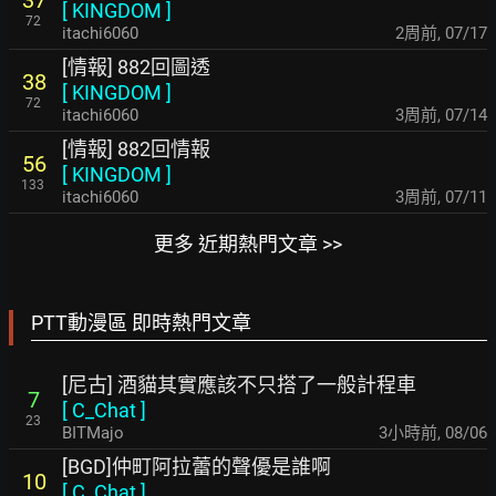
37
[
KINGDOM
]
72
itachi6060
2周前
,
07/17
[情報] 882回圖透
38
[
KINGDOM
]
72
itachi6060
3周前
,
07/14
[情報] 882回情報
56
[
KINGDOM
]
133
itachi6060
3周前
,
07/11
更多 近期熱門文章 >>
PTT動漫區 即時熱門文章
[尼古] 酒貓其實應該不只搭了一般計程車
7
[
C_Chat
]
23
BITMajo
3小時前
,
08/06
[BGD]仲町阿拉蕾的聲優是誰啊
10
[
C_Chat
]