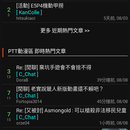
[活動] E5P4機動甲撈
2
[
KanColle
]
3
hitsukiaoi
5天前
,
08/03
更多 近期熱門文章 >>
PTT動漫區 即時熱門文章
Re: [閒聊] 棄坑手遊會不會捨不得
3
[
C_Chat
]
13
DoraB
39分鐘前
,
08/08
[閒聊] 老實說獵人新版動畫還不賴吧？
7
[
C_Chat
]
11
Fortopia3014
45分鐘前
,
08/08
Re: [又被封] Asmongold : 可以槍殺非法移民兒童
7
[
C_Chat
]
15
orze04
1小時前
,
08/08