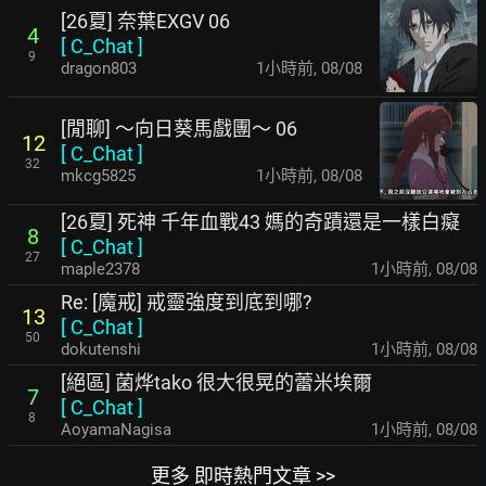
[26夏] 奈葉EXGV 06
4
[
C_Chat
]
9
dragon803
1小時前
,
08/08
[閒聊] ～向日葵馬戲團～ 06
12
[
C_Chat
]
32
mkcg5825
1小時前
,
08/08
[26夏] 死神 千年血戰43 媽的奇蹟還是一樣白癡
8
[
C_Chat
]
27
maple2378
1小時前
,
08/08
Re: [魔戒] 戒靈強度到底到哪?
13
[
C_Chat
]
50
dokutenshi
1小時前
,
08/08
[絕區] 菌烨tako 很大很晃的蕾米埃爾
7
[
C_Chat
]
8
AoyamaNagisa
1小時前
,
08/08
更多 即時熱門文章 >>