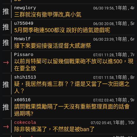
1年前
, 4
newglory
06/30 19:56,
F
推
三群就沒有徹甲彈改,真小氣
1年前
, 5
u755049
06/30 20:08,
F
推
5月開季砲連500都沒 說好的過氣遊戲呢
1年前
, 6
MnWolf
06/30 23:39,
F
推
接下來要迎接復活提督大感謝祭
1年前
, 7
Pissaro
07/01 11:28,
F
→
以前肖特蘭可以留幾個戰果砲不放可以進500，現
在要全放
1年前
, 8
shih1513
07/01 11:58,
F
推
疑，我居然有進三群？？還是又當了一次田選之
人？
1年前
, 9
x60516
07/02 03:40,
F
推
請問戰果獎勵隔了一天沒有重新整理頁面的話會
過期嗎?
1年前
, 10
cokecola
07/02 05:45,
F
→
除非裝備滿了，不然就是被ban了