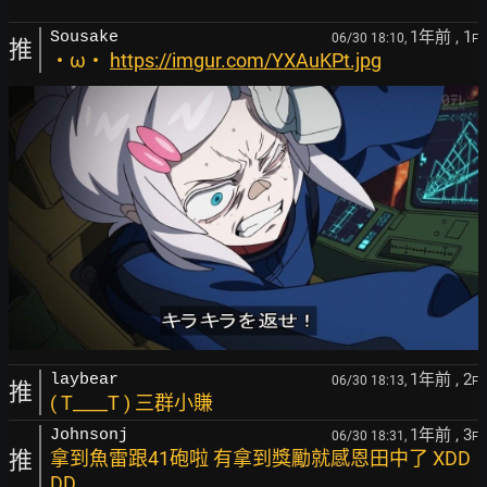
1年前
, 1
Sousake
06/30 18:10,
F
推
・ω・
https://imgur.com/YXAuKPt.jpg
1年前
, 2
laybear
06/30 18:13,
F
推
( T____T ) 三群小賺
1年前
, 3
Johnsonj
06/30 18:31,
F
推
拿到魚雷跟41砲啦 有拿到獎勵就感恩田中了 XDD
DD