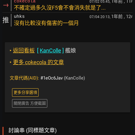
1年前
, 11
cokecola
07/02 05:45,
F
→
不確定過多久沒F5會不會消失就是了...
1年前
, 12
uhks
07/04 20:13,
F
推
沒有比較沒有傷害的一個月
‣
返回看板
[
KanColle
]
艦娘
‣
更多 cokecola 的文章
文章代碼(AID):
#1eOc6Jav
(KanColle)
更多分享選項
關閉廣告 方便截圖
討論串 (同標題文章)