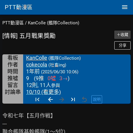
PTT
動漫區
PTT動漫區
/
KanColle (艦隊Collection)
[情報] 五月戰果獎勵
＋收藏
分享
看板
KanColle
(艦隊Collection)
作者
cokecola
(社畜ing)
時間
1年前
(2025/06/30 10:06)
推噓
9
(
9
推
0
噓
3
→
)
留言
12則, 11人
參與
討論串
10/10 (看更多)
說明
令和七年【五月作戦】

---

聯合艦隊基幹艦隊(1～5位)
