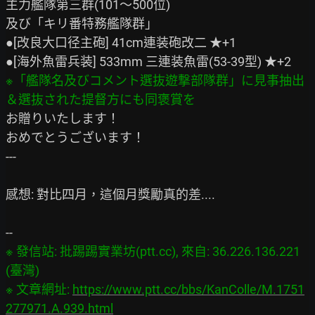
主力艦隊第三群(101～500位)

及び「キリ番特務艦隊群」

●[改良大口径主砲] 41cm連装砲改二 ★+1

※「艦隊名及びコメント選抜遊撃部隊群」に見事抽出
お贈りいたします！

おめでとうございます！

---

感想: 對比四月，這個月獎勵真的差....

※ 發信站: 批踢踢實業坊(ptt.cc), 來自: 36.226.136.221 
(臺灣)

※ 文章網址: 
https://www.ptt.cc/bbs/KanColle/M.1751
277971.A.939.html