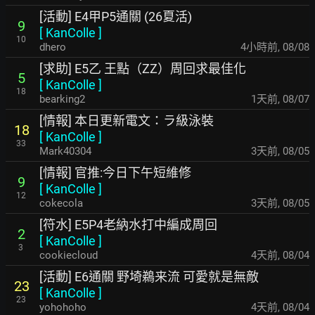
[活動] E4甲P5通關 (26夏活)
9
[
KanColle
]
10
dhero
4小時前
,
08/08
[求助] E5乙 王點（ZZ）周回求最佳化
5
[
KanColle
]
18
bearking2
1天前
,
08/07
[情報] 本日更新電文：ラ級泳裝
18
[
KanColle
]
33
Mark40304
3天前
,
08/05
[情報] 官推:今日下午短維修
9
[
KanColle
]
12
cokecola
3天前
,
08/05
[符水] E5P4老納水打中編成周回
2
[
KanColle
]
3
cookiecloud
4天前
,
08/04
[活動] E6通關 野埼鵜来流 可愛就是無敵
23
[
KanColle
]
23
yohohoho
4天前
,
08/04