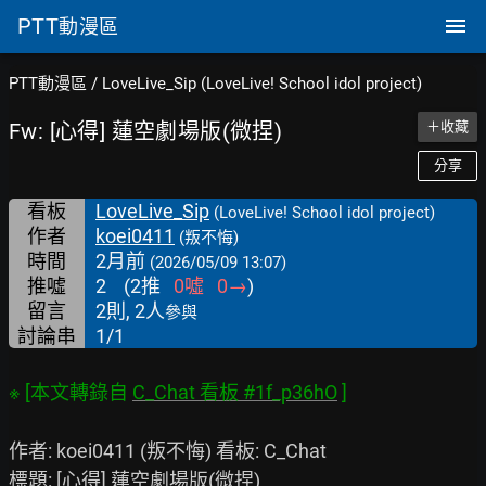
PTT
動漫區
PTT動漫區
/
LoveLive_Sip (LoveLive! School idol project)
Fw: [心得] 蓮空劇場版(微捏)
＋收藏
分享
看板
LoveLive_Sip
(LoveLive! School idol project)
作者
koei0411
(叛不悔)
時間
2月前
(2026/05/09 13:07)
推噓
2
(
2
推
0
噓
0
→
)
留言
2則, 2人
參與
討論串
1/1
※ [本文轉錄自 
C_Chat 看板 #1f_p36hO
作者: koei0411 (叛不悔) 看板: C_Chat

標題: [心得] 蓮空劇場版(微捏)
