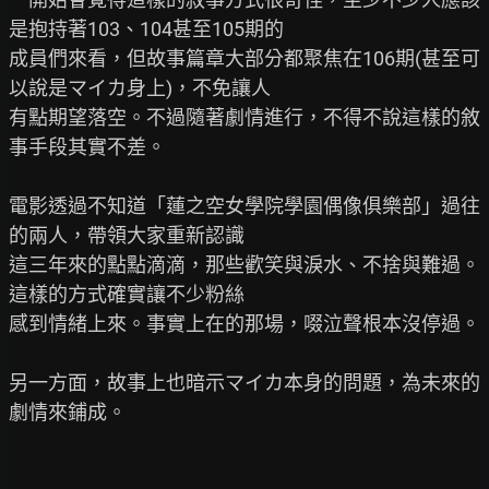
是抱持著103、104甚至105期的

成員們來看，但故事篇章大部分都聚焦在106期(甚至可
以說是マイカ身上)，不免讓人

有點期望落空。不過隨著劇情進行，不得不說這樣的敘
事手段其實不差。

電影透過不知道「蓮之空女學院學園偶像俱樂部」過往
的兩人，帶領大家重新認識

這三年來的點點滴滴，那些歡笑與淚水、不捨與難過。
這樣的方式確實讓不少粉絲

感到情緒上來。事實上在的那場，啜泣聲根本沒停過。

另一方面，故事上也暗示マイカ本身的問題，為未來的
劇情來鋪成。
