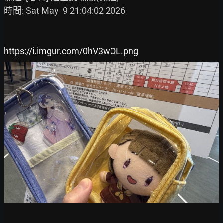
時間: Sat May  9 21:04:02 2026

https://i.imgur.com/0hV3wOL.png