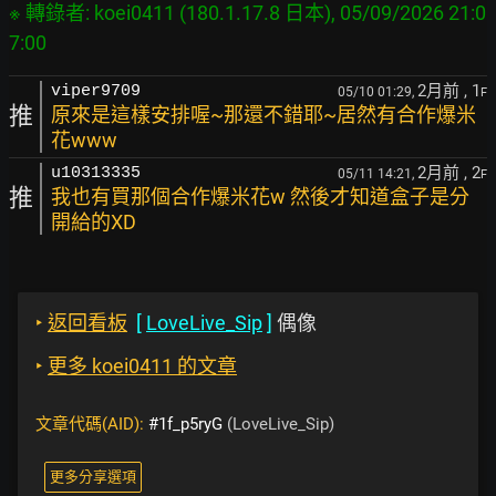
※ 轉錄者: koei0411 (180.1.17.8 日本), 05/09/2026 21:0
2月前
, 1
viper9709
05/10 01:29,
F
推
原來是這樣安排喔~那還不錯耶~居然有合作爆米
花www
2月前
, 2
u10313335
05/11 14:21,
F
推
我也有買那個合作爆米花w 然後才知道盒子是分
開給的XD
‣
返回看板
[
LoveLive_Sip
]
偶像
‣
更多 koei0411 的文章
文章代碼(AID):
#1f_p5ryG
(LoveLive_Sip)
更多分享選項