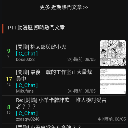
更多 近期熱門文章 >>
PTT動漫區 即時熱門文章
[閒聊] 桃太郎與雌小鬼
9
[
C_Chat
]
9
boss0322
2小時前
,
08/05
[閒聊] 最後一戰的工作室正大量裁
員中
17
[
C_Chat
]
42
Mikufans
3小時前
,
08/05
Re: [討論] 小羊卡牌詐欺 一堆人檢討受害
者？？？
8
[
C_Chat
]
15
zxasqw0246
4小時前
,
08/05
[閒聊] 小丑皇當年有多強？？