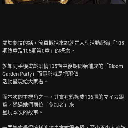
關於劇情的話，簡單概括來說就是大型活動紀錄「105
期終章及106期第0章」的概念。

就如同手機遊戲劇情105期中後期開始鋪成的「Bloom 
Garden Party」而電影就是把那個

活動呈現給大家看。

而本次的主視角之一，其實有點換成106期的マイカ跟
葵，透過她們兩位「參加者」來

呈現本次的故事。

一開始會覺得這樣的敘事方式很奇怪，至少不少人應該