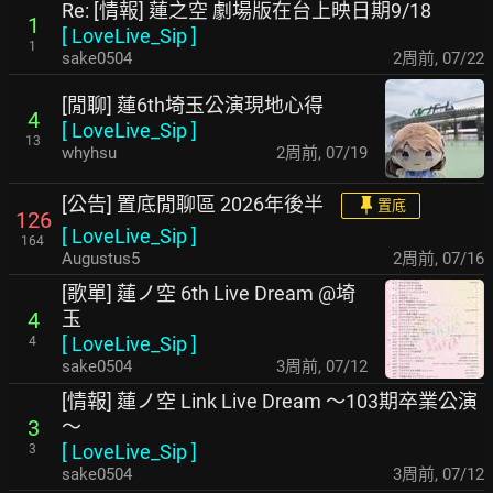
Re: [情報] 蓮之空 劇場版在台上映日期9/18
1
[
LoveLive_Sip
]
1
sake0504
2周前
,
07/22
[閒聊] 蓮6th埼玉公演現地心得
4
[
LoveLive_Sip
]
13
whyhsu
2周前
,
07/19
[公告] 置底閒聊區 2026年後半
置底
126
[
LoveLive_Sip
]
164
Augustus5
2周前
,
07/16
[歌單] 蓮ノ空 6th Live Dream @埼
玉
4
[
LoveLive_Sip
]
4
sake0504
3周前
,
07/12
[情報] 蓮ノ空 Link Live Dream ～103期卒業公演
～
3
[
LoveLive_Sip
]
3
sake0504
3周前
,
07/12