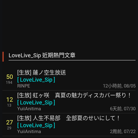
LoveLive_Sip 近期熱門文章
[生放] 蓮ノ空生放送
50
[
LoveLive_Sip
]
194
RINPE
12小時前
,
08/05
[生放] 虹ヶ咲 真夏の魅力ディスカバー祭り！
12
[
LoveLive_Sip
]
13
YuiiAnitima
6天前
,
07/30
[生放] 人生不易部 全部夏のせいにして！
27
[
LoveLive_Sip
]
29
YuiiAnitima
2周前
,
07/22