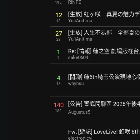
RINPE
195
[生放] 虹ヶ咲 真夏の魅力
12
YuiiAnitima
13
[生放] 人生不易部 全部夏
27
YuiiAnitima
29
Re: [情報] 蓮之空 劇場版在
1
sake0504
1
[閒聊] 蓮6th埼玉公演現地心
4
whyhsu
13
[公告] 置底閒聊區 2026年後
140
182
Augustus5
Fw: [遊記] LoveLive! 虹咲 
electronicyi