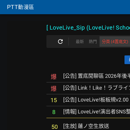
PTT
動漫區
[ LoveLive_Sip (LoveLive! Schoo
最新
熱門
分頁 (4置底文)
[公告] 置底閒聊區 2026年後
爆
[公告] Link！Like！ラ
爆
[公告] LoveLive!板板規v2.00
15
[情報] LoveLive!演出者SNS整
8
[生放] 蓮ノ空生放送
50