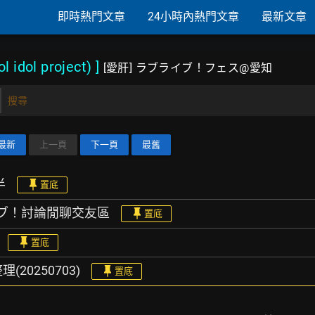
即時熱門文章
24小時內熱門文章
最新文章
l idol project)
]
[愛肝] ラブライブ！フェス@愛知
搜尋
最新
上一頁
下一頁
最舊
半
置底
ブライブ！討論閒聊交友區
置底
置底
理(20250703)
置底