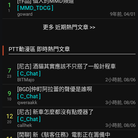
[作品] 個人的MMD頻道
1
[
MMD_TDCG
]
1
goward
9年前
,
04/01
更多 近期熱門文章 >>
PTT動漫區 即時熱門文章
[尼古] 酒貓其實應該不只搭了一般計程車
7
[
C_Chat
]
23
BITMajo
2小時前
,
08/06
[BGD]仲町阿拉蕾的聲優是誰啊
9
[
C_Chat
]
10
qweraakk
3小時前
,
08/06
[尼古] 新車怎麼都沒有點煙器了
12
[
C_Chat
]
20
callhek
3小時前
,
08/06
[閒聊] 新《駭客任務》電影正在籌備中