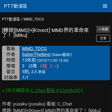
PTT
動漫區
PTT動漫區
/
MMD_TDCG
[轉錄][MMD]+[Kinect] MMD界的革命來
＋收藏
了！ [Miku]
分享
看板
MMD_TDCG
作者
SaberTheBest
(Saber最高!)
時間
15年前
(2010/11/30 15:26)
推噓
3
(
3
推
0
噓
2
→
)
留言
5則, 3人
參與
討論串
1/1
※ [本文轉錄自 
C_Chat 看板 #1CzH9vQQ
作者: yusaku (yusaku) 看板: C_Chat

標題: [MMD]+[Kinect] MMD界的革命來了！ [Miku]
