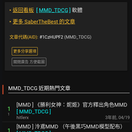
‣
返回看板
[
MMD_TDCG
]
軟體
‣
更多 SaberTheBest 的文章
文章代碼(AID):
#1CzHUPF2
(MMD_TDCG)
更多分享選項
關閉廣告 方便截圖
MMD_TDCG 近期熱門文章
[MMD ] 《勝利女神：妮姬》官方釋出角色MMD
1
[
MMD_TDCG
]
1
hitlerx
3年前
,
04/19
[MMD ] 泠鳶MMD （午後黑巧MMD模型配布）
1