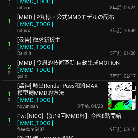
[
MMD_TDCG
]
1
hitlerx
3年前
,
09/24
[MMD ] P丸様。公式MMDモデルの配布
1
[
MMD_TDCG
]
1
hitlerx
4年前
,
10/30
[公告] 徵求新板主
1
[
MMD_TDCG
]
1
Rainlilt
5年前
,
01/08
[MMD ] 今周的技術革新 自動生成MOTION
2
[
MMD_TDCG
]
2
gulie
7年前
,
02/17
[請神] 輸出Render Pass和將MAX
模型轉MMD的方法
1
[
MMD_TDCG
]
3
hoyunxian
8年前
,
04/28
Fw: [NICO]【第19回MMD杯】今晚8點開始
1
[
MMD_TDCG
]
1
freedom5487
9年前
,
08/18