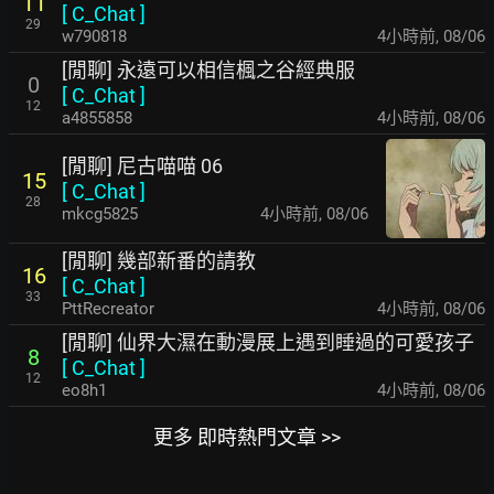
11
[
C_Chat
]
29
w790818
4小時前
,
08/06
[閒聊] 永遠可以相信楓之谷經典服
0
[
C_Chat
]
12
a4855858
4小時前
,
08/06
[閒聊] 尼古喵喵 06
15
[
C_Chat
]
28
mkcg5825
4小時前
,
08/06
[閒聊] 幾部新番的請教
16
[
C_Chat
]
33
PttRecreator
4小時前
,
08/06
[閒聊] 仙界大濕在動漫展上遇到睡過的可愛孩子
8
[
C_Chat
]
12
eo8h1
4小時前
,
08/06
更多 即時熱門文章 >>