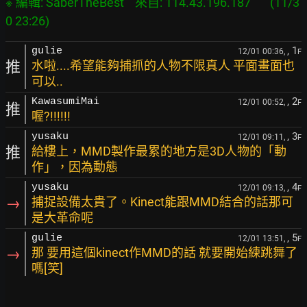
※ 編輯: SaberTheBest    來自: 114.43.196.187       (11/3
, 1
gulie
12/01 00:36,
F
推
水啦....希望能夠捕抓的人物不限真人 平面畫面也
可以..
, 2
KawasumiMai
12/01 00:52,
F
推
喔?!!!!!!
, 3
yusaku
12/01 09:11,
F
推
給樓上，MMD製作最累的地方是3D人物的「動
作」，因為動態
, 4
yusaku
12/01 09:13,
F
→
捕捉設備太貴了。Kinect能跟MMD結合的話那可
是大革命呢
, 5
gulie
12/01 13:51,
F
→
那 要用這個kinect作MMD的話 就要開始練跳舞了
嗎[笑]