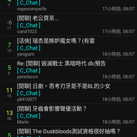
[
C_Chat
]
7
nayeonmywife
17小時前
,
08/07
[閒聊] 老公買茶...
-6
[
C_Chat
]
11
cand1023
17小時前
,
08/07
[活俠] 瑞杏是嫉妒魔女嗎？(有雷
7
[
C_Chat
]
15
yangjam
18小時前
,
08/07
Re: [閒聊] 毀滅戰士 黑暗時代 dlc預告
5
[
C_Chat
]
9
peterboon
18小時前
,
08/07
[閒聊] 日劇。思考刃牙是不是BL的少女
11
[
C_Chat
]
15
p8410077
18小時前
,
08/07
[閒聊] 牙齒會影響聲優活動？
13
[
C_Chat
]
30
Marle
18小時前
,
08/07
[閒聊] The Duskbloods測試資格很好抽嗎？
5