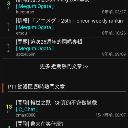
3
[
MegumiOgata
]
3
kuraturbo
8年前
,
03/27
[情報] 「アニメグ。25th」oricon weekly rankin
1
[
MegumiOgata
]
1
emou
8年前
,
10/26
[問題] 這次25週年的翻唱專輯
1
[
MegumiOgata
]
4
aptx4869n
9年前
,
09/09
更多 近期熱門文章 >>
PTT動漫區 即時熱門文章
[閒聊] 轉世之獸 - GF真的不會做遊戲
13
[
C_Chat
]
19
xmas0080
15小時前
,
08/07
[閒聊] 魯夫在笑什麼?
4