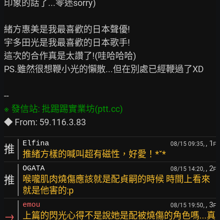
印象的話了...零迷sorry)

緒方惠美是我最喜歡的日本聲優!

宇多田光是我最喜歡的日本歌手!

這次的合作真是太讚了!(哇哈哈哈)

PS.雖然很想鞭小光的懶散...但在別處已經鞭過了XD

, 1
Elfina
08/15 09:35,
F
推
推緒方樣的喊叫超有磁性，好愛！*ˇ*
, 2
OGATA
08/15 14:20,
F
推
喉嚨肌肉燒傷應該就是配貞嗣的時候 時間上看來
就是他害的:p
, 3
emou
08/15 19:50,
F
→
上篇的閃光心得不是說她是配被燒傷的角色嗎...真