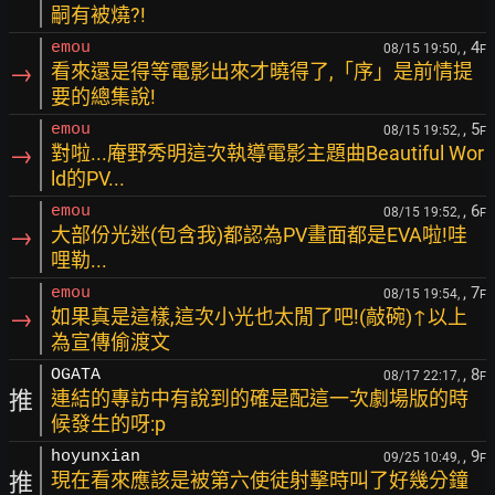
嗣有被燒?!
, 4
emou
08/15 19:50,
F
→
看來還是得等電影出來才曉得了,「序」是前情提
要的總集說!
, 5
emou
08/15 19:52,
F
→
對啦...庵野秀明這次執導電影主題曲Beautiful Wor
ld的PV...
, 6
emou
08/15 19:52,
F
→
大部份光迷(包含我)都認為PV畫面都是EVA啦!哇
哩勒...
, 7
emou
08/15 19:54,
F
→
如果真是這樣,這次小光也太閒了吧!(敲碗)↑以上
為宣傳偷渡文
, 8
OGATA
08/17 22:17,
F
推
連結的專訪中有說到的確是配這一次劇場版的時
候發生的呀:p
, 9
hoyunxian
09/25 10:49,
F
推
現在看來應該是被第六使徒射擊時叫了好幾分鐘