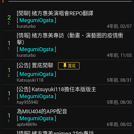
[閒聊] 緒方惠美演唱會REPO翻譯
2
[
MegumiOgata
]
2
kuraturbo
4年前
,
02/07
[情報] 緒方惠美專訪（動畫、演藝圈的疫情衝
擊）
1
[
MegumiOgata
]
1
kuraturbo
4年前
,
11/05
[公告] 置底閒聊
置底
1
[
MegumiOgata
]
2
Katsuyuki118
5年前
,
08/31
[公告] Katsuyuki118擔任本版版主
1
[
MegumiOgata
]
1
hay955940
5年前
,
08/30
為MIU404的APP配音
1
[
MegumiOgata
]
1
aptx4869n
6年前
,
08/02
[情報] 緒方惠美animeg 25th專訪