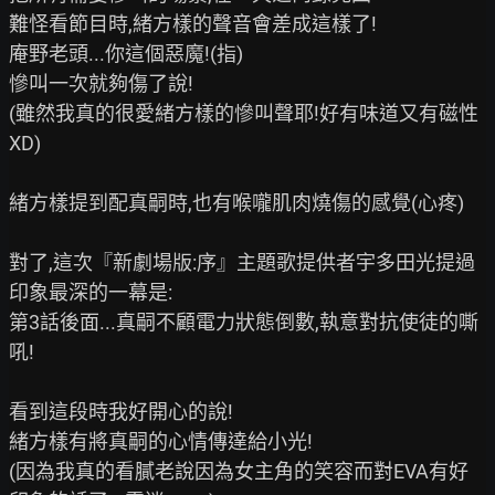
難怪看節目時,緒方樣的聲音會差成這樣了!

庵野老頭...你這個惡魔!(指)

慘叫一次就夠傷了說!

(雖然我真的很愛緒方樣的慘叫聲耶!好有味道又有磁性
XD)

緒方樣提到配真嗣時,也有喉嚨肌肉燒傷的感覺(心疼)

對了,這次『新劇場版:序』主題歌提供者宇多田光提過
印象最深的一幕是:

第3話後面...真嗣不顧電力狀態倒數,執意對抗使徒的嘶
吼!

看到這段時我好開心的說!

緒方樣有將真嗣的心情傳達給小光!

(因為我真的看膩老說因為女主角的笑容而對EVA有好