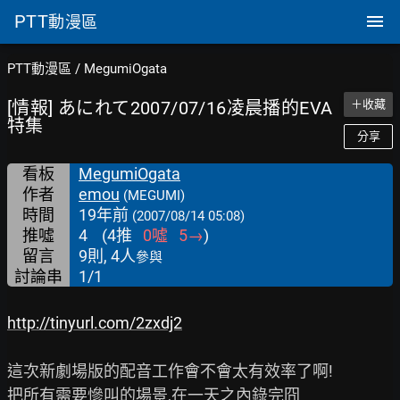
PTT
動漫區
PTT動漫區
/
MegumiOgata
[情報] あにれて2007/07/16凌晨播的EVA
＋收藏
特集
分享
看板
MegumiOgata
作者
emou
(MEGUMI)
時間
19年前
(2007/08/14 05:08)
推噓
4
(
4
推
0
噓
5
→
)
留言
9則, 4人
參與
討論串
1/1
http://tinyurl.com/2zxdj2
這次新劇場版的配音工作會不會太有效率了啊!

把所有需要慘叫的場景,在一天之內錄完囧
