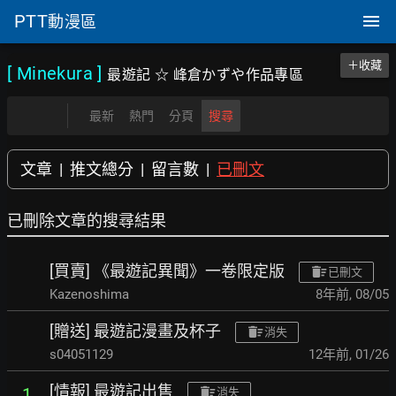
PTT
動漫區
＋收藏
[ Minekura
]
最遊記 ☆ 峰倉かずや作品專區
最新
熱門
分頁
搜尋
文章
|
推文總分
|
留言數
|
已刪文
已刪除文章的搜尋結果
[買賣] 《最遊記異聞》一卷限定版
已刪文
Kazenoshima
8年前
,
08/05
[贈送] 最遊記漫畫及杯子
消失
s04051129
12年前
,
01/26
[情報] 最遊記出售
1
消失