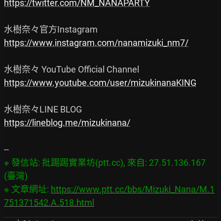
https://twitter.com/NM_NANAPARTY
https://www.instagram.com/nanamizuki_nm7/
https://www.youtube.com/user/mizukinanaKING
https://lineblog.me/mizukinana/
※ 發信站: 批踢踢實業坊(ptt.cc), 來自: 27.51.136.167 
(臺灣)

※ 文章網址: 
https://www.ptt.cc/bbs/Mizuki_Nana/M.1
751371542.A.518.html