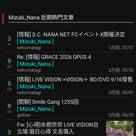
Mizuki_Nana 近期熱門文章
[情報] S.C. NANA NET FCイベントX開催決定
3
[
Mizuki_Nana
]
4
nekomatagi
1月前
,
07/07
Re: [情報] GRACE 2026 OPUS 4
9
[
Mizuki_Nana
]
23
nekomatagi
2月前
,
05/26
[情報] LIVE VISION ×VISION＋ BD/DVD 9/16發售
5
[
Mizuki_Nana
]
13
nekomatagi
3月前
,
05/01
[閒聊] Smile Gang 1255回
9
[
Mizuki_Nana
]
10
gnitser
3月前
,
04/20
Fw: [心得]水樹奈奈 LIVE VISION台
北場 兩日心得 文長慎入
3