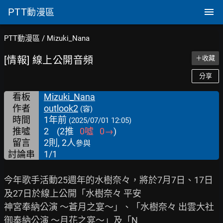
PTT
動漫區
PTT動漫區
/
Mizuki_Nana
[情報] 線上公開音頻
＋收藏
分享
看板
Mizuki_Nana
作者
outlook2
(容)
時間
1年前
(2025/07/01 12:05)
推噓
2
(
2
推
0
噓
0
→
)
留言
2則, 2人
參與
討論串
1/1
今年歌手活動25週年的水樹奈々，將於7月7日、17日
及27日於線上公開「水樹奈々 平安

神宮奉納公演 ～蒼月之宴～」、「水樹奈々 出雲大社
御奉納公演 ～月花之宴～」及「N
