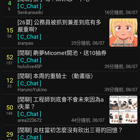
4
[
C_Chat
]
8
Senkanseiki
16分鐘前
,
08/07
[26夏] 公務員被抓到兼差到底有多
嚴重啊?
15
[
C_Chat
]
58
xianyao
25分鐘前
,
08/07
[閒聊] 齁夢Micomet開池，送10抽券
52
[
C_Chat
]
157
hololive45P
39分鐘前
,
08/07
[閒聊] 本周的重騎士 （動畫版）
12
[
C_Chat
]
35
HarunoYukino
39分鐘前
,
08/07
[閒聊] 工程師到底會不會未來因為a
i失業？
50
[
C_Chat
]
148
area223672
44分鐘前
,
08/07
[閒聊] 炎柱當初怎麼沒有砍出三哥的回憶？
29
[
C_Chat
]