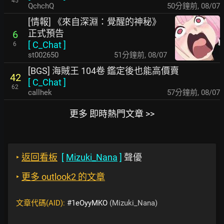
45
QchchQ
50分鐘前
,
08/07
[情報] 《來自深淵：覺醒的神秘》
正式預告
6
[
C_Chat
]
6
st002650
51分鐘前
,
08/07
[BGS] 海賊王 104卷 鑑定後也能高價賣
42
[
C_Chat
]
62
callhek
57分鐘前
,
08/07
更多 即時熱門文章 >>
‣
返回看板
[
Mizuki_Nana
]
聲優
‣
更多 outlook2 的文章
文章代碼(AID):
#1eOyyMKO
(Mizuki_Nana)