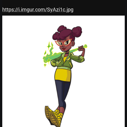
https://i.imgur.com/SyAzi1c.jpg