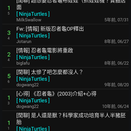
[閒聊] 超想要忍者龜布娃娃（抓娃娃機？實體店
面
1
[
NinjaTurtles
]
5
MilkSwallow
5年前
,
07/31
Fw: [情報] 新版忍者龜OP釋出
3
[
NinjaTurtles
]
4
Jotarun
8年前
,
06/27
[情報] 忍者龜電影將重啟
2
[
NinjaTurtles
]
4
biglafu
8年前
,
06/22
[閒聊] 太慘了吧怎麼都沒人？
5
[
NinjaTurtles
]
6
dogwang22
9年前
,
08/20
[心得] 《忍者龜》(2003)介紹+心得
1
[
NinjaTurtles
]
3
dogwang22
10年前
,
06/24
[閒聊] 是人還是獸？科學家成功培育半人半豬胚
胎
1
[
NinjaTurtles
]
1