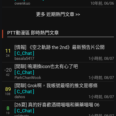
owenkuo
10年前
,
06/06
更多 近期熱門文章 >>
PTT動漫區 即時熱門文章
[情報] 《空之軌跡 the 2nd》最新預告片公開
11
[
C_Chat
]
24
basala5417
1小時前
,
08/07
[閒聊] 鳴潮換icon也太有心了吧
-20
[
C_Chat
]
42
ParkChanWook
1小時前
,
08/07
[閒聊] Grok啊，我帳號最噁的推文是哪條
89
[
C_Chat
]
108
dahos
1小時前
,
08/07
[26夏] 真的好喜歡酒精喵喵和藥藥喵喵 06
8
[
C_Chat
]
19