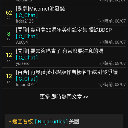
yeldnats
1小時前
,
08/07
[齁夢]Micomet池發錢
62
[
C_Chat
]
72
lider2125
1小時前
,
08/07
[閒聊] 寶可夢30週年美術設定集 獨缺BDSP
8
[
C_Chat
]
12
Au0y4
1小時前
,
08/07
[閒聊] 要去演唱會了 有甚麼要注意的嗎
12
[
C_Chat
]
27
yuizero
1小時前
,
08/07
[百合] 再見菈菈小說版作者榛名千紘引發爭議
12
[
C_Chat
]
27
Issarc0721
1小時前
,
08/07
更多 即時熱門文章 >>
‣
返回看板
[
NinjaTurtles
]
美國