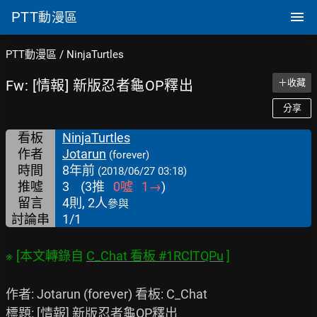
PTT
動漫區
PTT動漫區
/
NinjaTurtles
Fw: [情報] 新版忍者龜OP釋出
＋收藏
分享
看板
NinjaTurtles
作者
Jotarun
(forever)
時間
8年前
(2018/06/27 03:18)
推噓
3
(
3
推
0
噓
1
→
)
留言
4則, 2人
參與
討論串
1/1
※ [本文轉錄自 
C_Chat 看板 #1RClTQPu
作者: Jotarun (forever) 看板: C_Chat

標題: [情報] 新版忍者龜OP釋出
