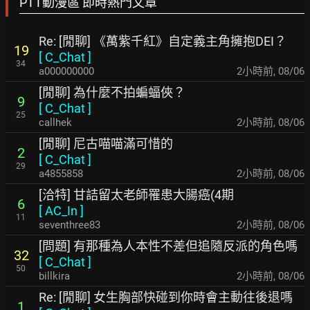
PTT動漫區 即時熱門文章
Re: [閒聊] 《萬紫千紅》自定義主角擁抱DEI？
19
[
C_Chat
]
34
a000000000
2小時前
,
08/06
[閒聊] 為什麼不拍蝙蝠俠？
9
[
C_Chat
]
25
callhek
2小時前
,
08/06
[閒聊] 尼古喵喵滿可惜的
2
[
C_Chat
]
29
a4855858
2小時前
,
08/06
[洽特] 甘詰留太老師罹患大腸癌(4期
6
[
AC_In
]
11
seventhree83
2小時前
,
08/06
[問題] 有那種為人本性不差但追隨反派的角色嗎
32
[
C_Chat
]
50
billkira
2小時前
,
08/06
Re: [閒聊] 女生胸部快碰到你時會主動往後退嗎
1