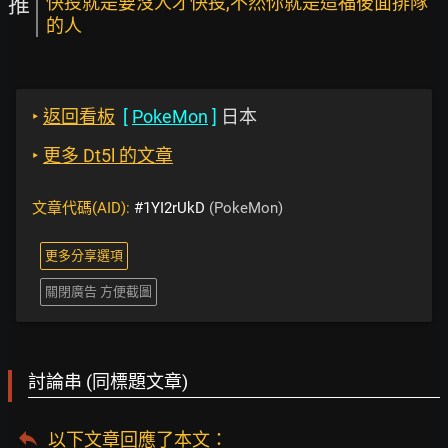
推
快投就是要沒人才快投,不然你就是造福後面排隊
的人
‣
返回看板
[
PokeMon
]
日本
‣
更多 Dt5l 的文章
文章代碼(AID):
#1YI2rUkD
(PokeMon)
更多分享選項
關閉廣告 方便截圖
討論串 (同標題文章)
以下文章回應了本文
：