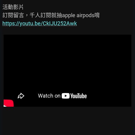
活動影片

https://youtu.be/CkIJU252Awk