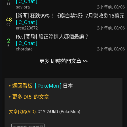
[
C_Chat
]
11
saviora
2小時前
,
08/06
[新聞] 狂跌99%！《塵白禁域》7月營收剩15萬元
48
[
C_Chat
]
97
area223672
2小時前
,
08/06
Re: [閒聊] 段正淳情人哪個最讚？
2
[
C_Chat
]
6
chordate
2小時前
,
08/06
更多 即時熱門文章 >>
‣
返回看板
[
PokeMon
]
日本
‣
更多 Dt5l 的文章
文章代碼(AID):
#1YI2rUkD
(PokeMon)