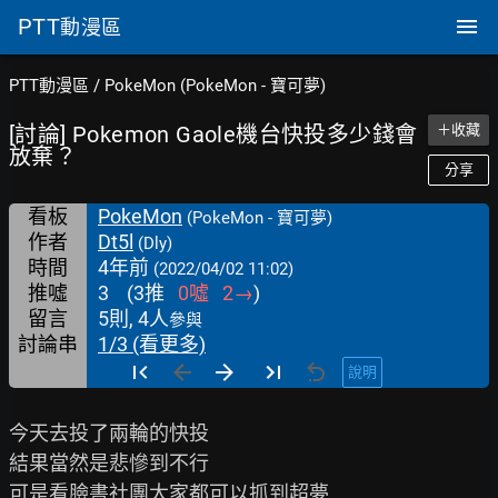
PTT
動漫區
PTT動漫區
/
PokeMon (PokeMon - 寶可夢)
[討論] Pokemon Gaole機台快投多少錢會
＋收藏
放棄？
分享
看板
PokeMon
(PokeMon - 寶可夢)
作者
Dt5l
(Dly)
時間
4年前
(2022/04/02 11:02)
推噓
3
(
3
推
0
噓
2
→
)
留言
5則, 4人
參與
討論串
1/3 (看更多)
說明
今天去投了兩輪的快投

結果當然是悲慘到不行

可是看臉書社團大家都可以抓到超夢
