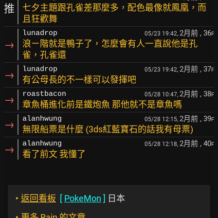
推
七夕主題跟孔雀差那麼多，配色最像就鳳凰，而
且狂歡舞
2月前
, 36
lunadrop
05/23 19:42,
F
→
浪ㄧ階就是鴨子了，怎麼會有人一直說他是孔
雀，孔雀還
2月前
, 37
lunadrop
05/23 19:42,
F
→
有公母長的不一樣可以發揮吧
2月前
, 38
roastbacon
05/28 10:47,
F
→
章魚桶進化前是鐵炮魚 那他就不是章魚嗎
2月前
, 39
alanhwung
05/28 12:15,
F
→
無限船票是什麼 (3ds紅藍寶石的話我有母票)
2月前
, 40
alanhwung
05/28 12:18,
F
→
看了前文 我懂了
‣
返回看板
[
PokeMon
]
日本
‣
更多 Rain 的文章