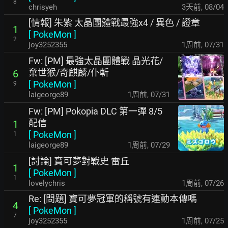
8
chrisyeh
3天前
,
08/04
[情報] 朱紫 太晶團體戰最強x4 / 異色 / 證章
1
[
PokeMon
]
2
joy3252355
1周前
,
07/31
Fw: [PM] 最強太晶團體戰 晶光花/
棄世猴/奇麒麟/仆斬
6
[
PokeMon
]
9
laigeorge89
1周前
,
07/31
Fw: [PM] Pokopia DLC 第一彈 8/5
配信
1
[
PokeMon
]
1
laigeorge89
1周前
,
07/29
[討論] 寶可夢對戰史 雷丘
1
[
PokeMon
]
1
lovelychris
1周前
,
07/26
Re: [問題] 寶可夢冠軍的稱號有連動本傳嗎
4
[
PokeMon
]
7
joy3252355
1周前
,
07/25