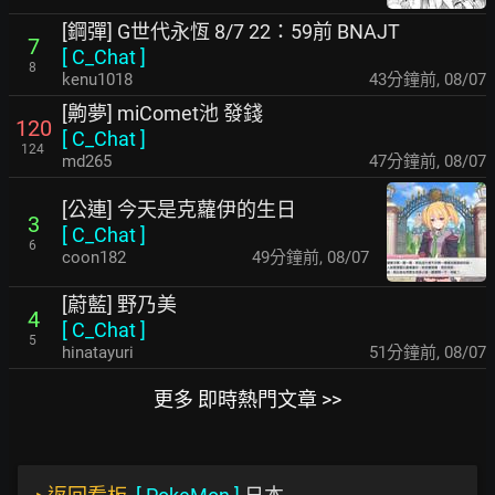
[鋼彈] G世代永恆 8/7 22：59前 BNAJT
7
[
C_Chat
]
8
kenu1018
43分鐘前
,
08/07
[齁夢] miComet池 發錢
120
[
C_Chat
]
124
md265
47分鐘前
,
08/07
[公連] 今天是克蘿伊的生日
3
[
C_Chat
]
6
coon182
49分鐘前
,
08/07
[蔚藍] 野乃美
4
[
C_Chat
]
5
hinatayuri
51分鐘前
,
08/07
更多 即時熱門文章 >>