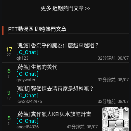
更多 近期熱門文章 >>
PTT動漫區 即時熱門文章
[鬼滅] 香奈乎的腿為什麼越來越粗？
17
[
C_Chat
]
27
qk123
32分鐘前
,
08/07
[蔚藍] 生氣的美代
6
[
C_Chat
]
7
graywater
32分鐘前
,
08/07
[鳴潮] 彈個情去清宵家是想幹嘛？
9
[
C_Chat
]
17
lcw33242976
33分鐘前
,
08/07
[蔚藍] 糞作獵人KEI與水族館計畫
5
[
C_Chat
]
5
angel84326
42分鐘前
,
08/07