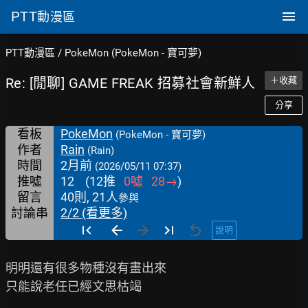
PTT
動漫區
PTT動漫區
/
PokeMon (PokeMon - 寶可夢)
Re: [閒聊] GAME FREAK 招募社會新鮮人
＋收藏
分享
看板
PokeMon
(PokeMon - 寶可夢)
作者
Rain
(Rain)
時間
2月前
(2026/05/11 07:37)
推噓
12
(
12
推
0
噓
28
→
)
留言
40則, 21人
參與
討論串
2/2 (看更多)
說明
明明還有很多物種沒有畫出來

只能說老任已經文思枯竭
