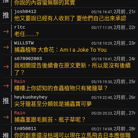
你說的內容蠻無聊的其實
2月前
, 21
josh0412
05/16 16:47,
F
推
他又要說已經有人收到了 要他們自己出來承認
2月前
, 22
rltc
05/17 11:39,
F
→
老任.......?
2月前
, 23
WiLLSTW
05/18 10:29,
F
→
捕蟲植物 大食花：Am I a Joke To You
2月前
, 24
s678902003
05/18 19:41,
F
→
說相關提告後續會在原文更新，所以是沒有後續
了？
2月前
, 25
Rain
05/19 19:30,
F
→
樓樓上你認知的食蟲植物只有豬籠草？
2月前
, 26
heykuoheyhey
05/19 22:40,
F
推
尖牙籠甚至分類就是捕蟲寶可夢
2月前
, 27
Rain
05/20 20:23,
F
→
捕蟲堇跟毛氈苔、瓶子草呢？
2月前
, 28
tn950811
05/21 14:08,
F
推
你的創意還沒枯竭可以現在立馬飛去日本應徵職