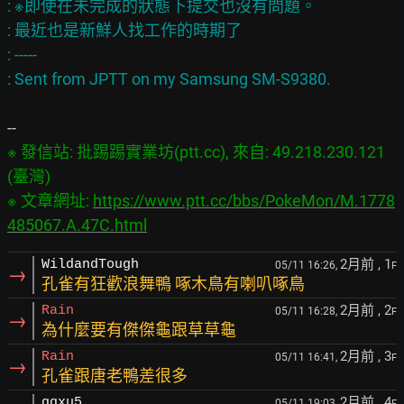
: ※即使在未完成的狀態下提交也沒有問題。

: 最近也是新鮮人找工作的時期了

: -----

※ 發信站: 批踢踢實業坊(ptt.cc), 來自: 49.218.230.121 
(臺灣)

※ 文章網址: 
https://www.ptt.cc/bbs/PokeMon/M.1778
485067.A.47C.html
2月前
, 1
WildandTough
05/11 16:26,
F
→
孔雀有狂歡浪舞鴨 啄木鳥有喇叭啄鳥
2月前
, 2
Rain
05/11 16:28,
F
→
為什麼要有傑傑龜跟草草龜
2月前
, 3
Rain
05/11 16:41,
F
→
孔雀跟唐老鴨差很多
2月前
, 4
qqxu5
05/11 19:03,
F