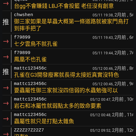
→
台gg不會賺錢 LBJ不會投籃 老任沒有創意
2月前
, 5
chwshen
05/11 19:38,
F
推
御三家如果是草蟲大概第一條道路就被家門鳥打
到摔手把了
2月前
, 6
f79899
05/11 19:43,
F
→
七夕雲鳥不就孔雀
2月前
, 7
f79899
05/11 19:44,
F
→
鳳凰不也孔雀
2月前
, 8
mattc123456c
05/12 00:46,
F
推
孔雀在G3開發廢案就長得太接近真實沒特色
2月前
, 9
mattc123456c
05/12 00:46,
F
→
要蟲屬性御三家就沒四倍弱的水蟲勉強可以
2月前
, 10
mattc123456c
05/12 00:47,
F
→
岩石和冰屬性就弱點太多的致命要素
2月前
, 11
mattc123456c
05/12 00:48,
F
→
蟲屬性就只是打點太雜魚
2月前
, 12
ZZ2Z27Z22Z7
05/12 09:52,
F
→