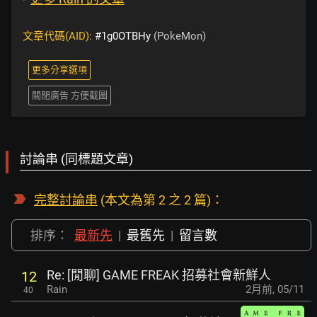
文章代碼(AID):
#1g0OTBHy
(PokeMon)
更多分享選項
關閉廣告 方便截圖
討論串 (同標題文章)
完整討論串
(本文為第 2 之 2 篇)：
排序：
最新先
|
最舊先
|
留言數
Re: [閒聊] GAME FREAK 招募社會新鮮人
12
Rain
2月前
,
05/11
40