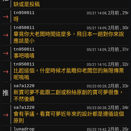
缺或是投稿
2月前
, 29
tn950811
05/21 14:08,
F
→
呀
2月前
, 30
tn950811
05/21 14:09,
F
→
畢竟你大老闆時間這麼多，飛日本一趟對你來說
應該是小
2月前
, 31
tn950811
05/21 14:09,
F
→
事吧嘻嘻
2月前
, 32
tn950811
05/21 14:10,
F
→
比起這個，什麼時候才能瞻仰老闆您的無限傳票
呢嗚嗚
2月前
, 33
sa7a1220
05/23 00:28,
F
推
新寶可夢不能跟二創或粉絲原創的寶可夢很像，
不然後續
2月前
, 34
sa7a1220
05/23 00:28,
F
→
會有爭議，看寶可夢近年來的設計都是遵循這個
原則
2月前
, 35
lunadrop
05/23 19:42,
F