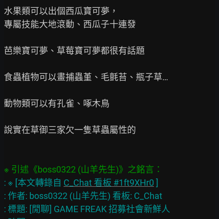
水果類可以出個西瓜寶可夢，

專屬技能大地滾動、西瓜子十連發

芭樂寶可夢、草莓寶可夢都很有話題

食蟲植物可以畫捕蟲堇、毛氈苔、瓶子草…

動物類可以有孔雀、啄木鳥

說實在草御三家欠一隻草蟲屬性的

: ※ [本文轉錄自 
C_Chat 看板 #1ft9XHr0
 ]

: 作者: boss0322 (山羊先生) 看板: C_Chat

: 標題: [閒聊] GAME FREAK 招募社會新鮮人
