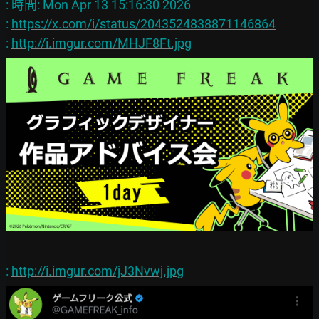
: 時間: Mon Apr 13 15:16:30 2026

: 
https://x.com/i/status/2043524838871146864
: 
http://i.imgur.com/MHJF8Ft.jpg
: 
http://i.imgur.com/jJ3Nvwj.jpg