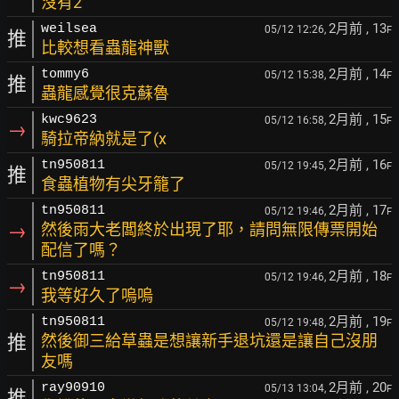
沒有2
2月前
, 13
weilsea
05/12 12:26,
F
推
比較想看蟲龍神獸
2月前
, 14
tommy6
05/12 15:38,
F
推
蟲龍感覺很克蘇魯
2月前
, 15
kwc9623
05/12 16:58,
F
→
騎拉帝納就是了(x
2月前
, 16
tn950811
05/12 19:45,
F
推
食蟲植物有尖牙籠了
2月前
, 17
tn950811
05/12 19:46,
F
→
然後雨大老闆終於出現了耶，請問無限傳票開始
配信了嗎？
2月前
, 18
tn950811
05/12 19:46,
F
→
我等好久了嗚嗚
2月前
, 19
tn950811
05/12 19:48,
F
推
然後御三給草蟲是想讓新手退坑還是讓自己沒朋
友嗎
2月前
, 20
ray90910
05/13 13:04,
F
推