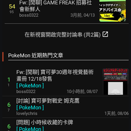
Fw: [閒聊] GAME FREAK 招募社
54
會新鮮人
95
boss0322
3月前
,
04/13
open_in_new
在新視窗開啟完整討論串 (共2篇)
PokeMon 近期熱門文章
Fw: [閒聊] 寶可夢30週年視覺藝術
畫冊 12/18發售
1
[
PokeMon
]
1
boss0322
10小時前
,
08/07
[討論] 寶可夢對戰史 姆克鷹
6
[
PokeMon
]
7
lovelychris
1天前
,
08/06
[問題] 小時候收藏的卡牌
6
[
PokeMon
]