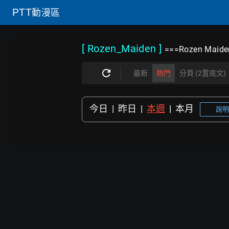
PTT
動漫區
[ Rozen_Maiden
]
===Rozen Maide
最新
熱門
分頁 (2置底文)
今日
|
昨日
|
本週
|
本月
說明