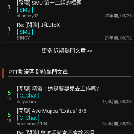
[發現] SMJ 第十二話的標題
1
[
SMJ
]
1
allanboy32
20年前
,
03/25
Re: [閒聊] J和JtoX
1
[
SMJ
]
1
DINGY
21年前
,
06/12
更多 近期熱門文章 >>
PTT動漫區 即時熱門文章
[閒聊] 精靈：這是要嬰兒去工作嗎?
5
[
C_Chat
]
15
dalyadam
1小時前
,
08/08
[閒聊] Ave Mujica "Exitus" 8/8
6
[
C_Chat
]
10
houseman1104
3小時前
,
08/08
Re: [閒聊] 棄坑手遊會不會捨不得