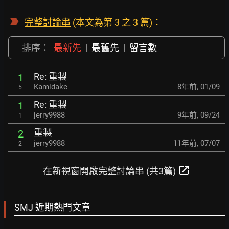
完整討論串
(本文為第 3 之 3 篇)：
排序：
最新先
|
最舊先
|
留言數
Re: 重製
1
Kamidake
8年前
,
01/09
5
Re: 重製
1
jerry9988
9年前
,
09/24
1
重製
2
jerry9988
11年前
,
07/07
2
open_in_new
在新視窗開啟完整討論串 (共3篇)
SMJ 近期熱門文章