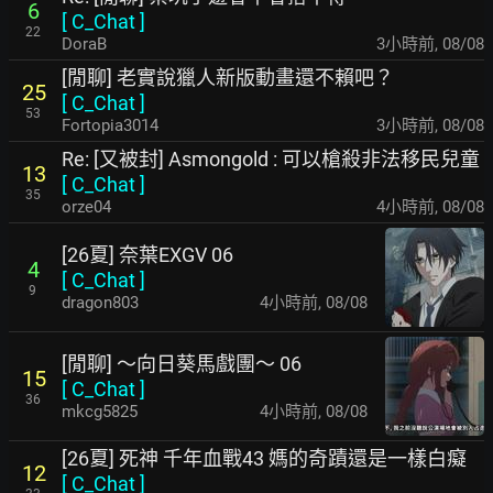
6
[
C_Chat
]
22
DoraB
3小時前
,
08/08
[閒聊] 老實說獵人新版動畫還不賴吧？
25
[
C_Chat
]
53
Fortopia3014
3小時前
,
08/08
Re: [又被封] Asmongold : 可以槍殺非法移民兒童
13
[
C_Chat
]
35
orze04
4小時前
,
08/08
[26夏] 奈葉EXGV 06
4
[
C_Chat
]
9
dragon803
4小時前
,
08/08
[閒聊] ～向日葵馬戲團～ 06
15
[
C_Chat
]
36
mkcg5825
4小時前
,
08/08
[26夏] 死神 千年血戰43 媽的奇蹟還是一樣白癡
12
[
C_Chat
]