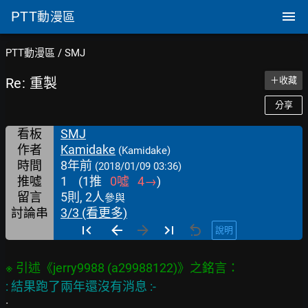
PTT
動漫區
PTT動漫區
/
SMJ
Re: 重製
＋收藏
分享
看板
SMJ
作者
Kamidake
(Kamidake)
時間
8年前
(2018/01/09 03:36)
推噓
1
(
1
推
0
噓
4
→
)
留言
5則, 2人
參與
討論串
3/3 (看更多)
說明
:
