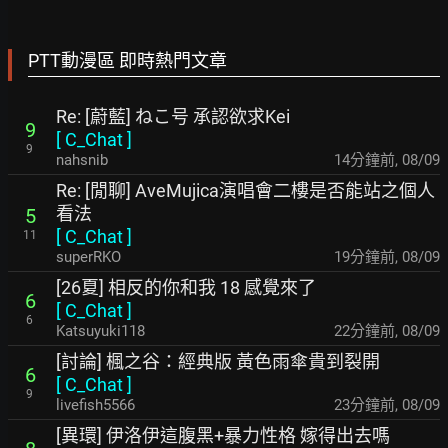
PTT動漫區 即時熱門文章
Re: [蔚藍] ねこ号 承認欲求Kei
9
[
C_Chat
]
9
nahsnib
14分鐘前
,
08/09
Re: [閒聊] AveMujica演唱會二樓是否能站之個人
看法
5
[
C_Chat
]
11
superRKO
19分鐘前
,
08/09
[26夏] 相反的你和我 18 感覺來了
6
[
C_Chat
]
6
Katsuyuki118
22分鐘前
,
08/09
[討論] 楓之谷：經典版 黃色雨傘貴到裂開
6
[
C_Chat
]
9
livefish5566
23分鐘前
,
08/09
[異環] 伊洛伊這腹黑+暴力性格 嫁得出去嗎