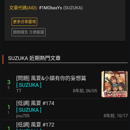
文章代碼(AID):
#1MObaxYs
(SUZUKA)
更多分享選項
關閉廣告 方便截圖
SUZUKA 近期熱門文章
[問題] 風夏&小鎮有你的妄想篇
3
[
SUZUKA
]
5
TT
8年前
,
06/05
[低調] 風夏 #174
1
[
SUZUKA
]
1
jou705
8年前
,
10/17
[低調] 風夏 #172
1