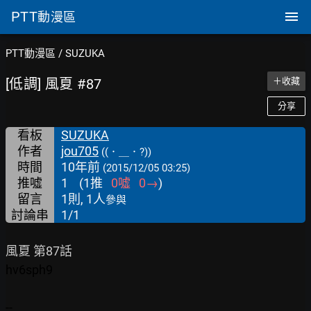
PTT
動漫區
PTT動漫區
/
SUZUKA
[低調] 風夏 #87
＋收藏
分享
看板
SUZUKA
作者
jou705
((．＿．?))
時間
10年前
(2015/12/05 03:25)
推噓
1
(
1
推
0
噓
0
→
)
留言
1則, 1人
參與
討論串
1/1
hv6sph9

--
