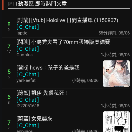
PTT動漫區 即時熱門文章
[討論] [Vtub] Hololive 日間直播單 (1150807)
8
[
C_Chat
]
9
laptic
58分鐘前
,
08/06
[閒聊] 小島秀夫看了70mm膠捲版奧德賽
7
[
C_Chat
]
17
Guoplus
1小時前
,
08/06
[薯ki] hews：孩子的爸是我
5
[
C_Chat
]
5
yankeefat
1小時前
,
08/06
[蔚藍] 凱伊 先殺私死！
6
[
C_Chat
]
8
f222051618
1小時前
,
08/06
[蔚藍] 女鬼襲來
7
[
C_Chat
]
7
anpinjou
1小時前
,
08/06