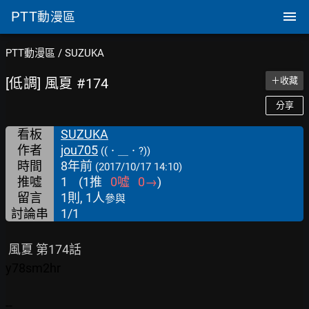
PTT
動漫區
PTT動漫區
/
SUZUKA
[低調] 風夏 #174
＋收藏
分享
看板
SUZUKA
作者
jou705
((．＿．?))
時間
8年前
(2017/10/17 14:10)
推噓
1
(
1
推
0
噓
0
→
)
留言
1則, 1人
參與
討論串
1/1
y78sm2hr

--
