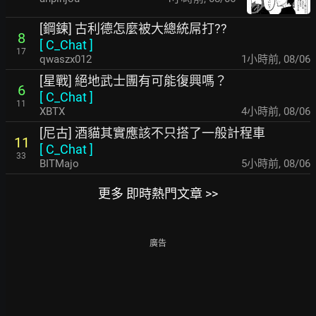
[鋼鍊] 古利德怎麼被大總統屌打??
8
[
C_Chat
]
17
qwaszx012
1小時前
,
08/06
[星戰] 絕地武士團有可能復興嗎？
6
[
C_Chat
]
11
XBTX
4小時前
,
08/06
[尼古] 酒貓其實應該不只搭了一般計程車
11
[
C_Chat
]
33
BITMajo
5小時前
,
08/06
更多 即時熱門文章 >>
廣告