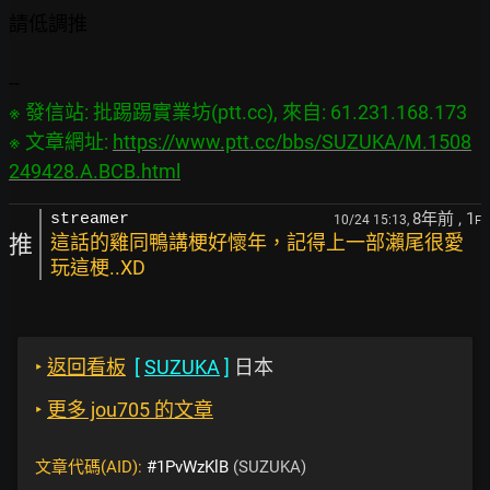
請低調推

※ 發信站: 批踢踢實業坊(ptt.cc), 來自: 61.231.168.173

※ 文章網址: 
https://www.ptt.cc/bbs/SUZUKA/M.1508
249428.A.BCB.html
8年前
, 1
streamer
10/24 15:13,
F
推
這話的雞同鴨講梗好懷年，記得上一部瀨尾很愛
玩這梗..XD
‣
返回看板
[
SUZUKA
]
日本
‣
更多 jou705 的文章
文章代碼(AID):
#1PvWzKlB
(SUZUKA)