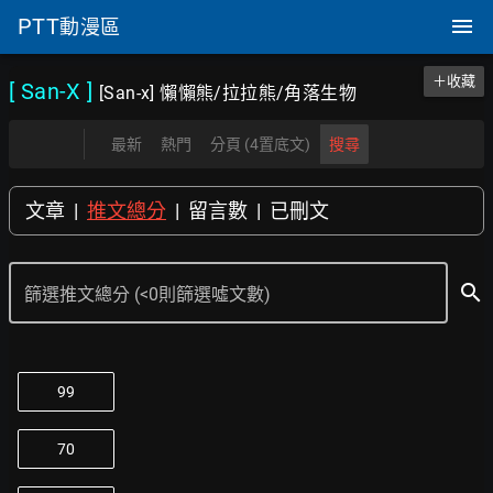
PTT
動漫區
＋收藏
[ San-X
]
[San-x] 懶懶熊/拉拉熊/角落生物
最新
熱門
分頁 (4置底文)
搜尋
文章
|
推文總分
|
留言數
|
已刪文
search
篩選推文總分 (<0則篩選噓文數)
99
70