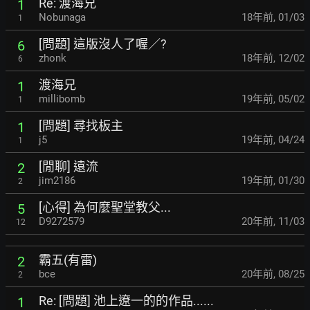
Re: 渡海兄
1
Nobunaga
18年前
,
01/03
1
[問題] 這版沒人了喔／?
6
zhonk
18年前
,
12/02
6
渡海兄
1
millibomb
19年前
,
05/02
1
[問題] 尋找板主
1
j5
19年前
,
04/24
1
[閒聊] 遠流
2
jim2186
19年前
,
01/30
2
[心得] 為何麼聖堂教父...
5
D9272579
20年前
,
11/03
12
霸五(有雷)
2
bce
20年前
,
08/25
2
Re: [問題] 池上遼一的的作品......
1