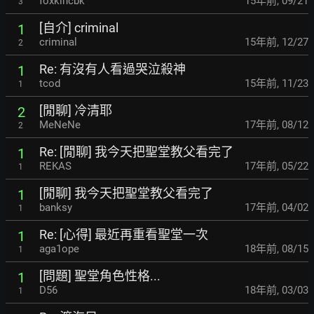
foxkincbk
15年前
,
09/21
3
[自介] criminal
1
criminal
15年前
,
12/27
2
Re: 有沒有人看過哭泣殺神
1
tcod
15年前
,
11/23
1
[閒聊] 冷清耶
2
MeNeNe
17年前
,
08/12
2
Re: [閒聊] 我今天把聖堂教父看完了
1
REKAS
17年前
,
05/22
1
[閒聊] 我今天把聖堂教父看完了
1
banksy
17年前
,
04/02
1
Re: [心得] 最近再重看聖堂一次
1
aga1ope
18年前
,
08/15
1
[問題] 聖堂角色性格...
1
D56
18年前
,
03/03
1