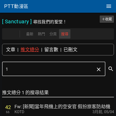
PTT
動漫區
＋收藏
[ Sanctuary
]
尋找我們的聖堂！
最新
熱門
分頁
搜尋
文章
|
推文總分
|
留言數
|
已刪文
search
clear
推文總分 1 的搜尋結果
Fw: [新聞]當年飛機上的空安官 假扮旅客防劫機
42
KOTD
3月前
,
05/04
66