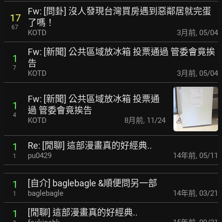
Fw: [問卦] 沒人發現台灣買房遇到惡鄰居就完蛋
17
了嗎！
67
KOTD
3月前
,
05/04
Fw: [新聞] 公共區域放冰箱 投票通過 管委會竟挨
1
告
7
KOTD
3月前
,
05/04
Fw: [新聞] 公共區域放冰箱 投票通
1
過 管委會竟挨告
4
KOTD
8月前
,
11/24
Re: [閒聊] 這部漫畫真的好經典..
1
pu0429
14年前
,
05/11
1
[自介] baglebagle &順便問另一部
1
baglebagle
14年前
,
03/21
1
[閒聊] 這部漫畫真的好經典..
1