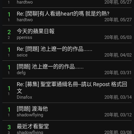
hardtwo
20年前
,
05/27
1
Re: [閒聊]有人看過heart的嗎 就是灼熱?
1
hardtwo
20年前
,
05/27
1
今天的蘋果日報
2
ppeniss
20年前
,
05/03
2
Re: [問題] 池上遼一的的作品......
1
seice
20年前
,
04/02
1
[問題] 池上遼一的的作品......
1
defg
20年前
,
03/31
1
Re: [募集] 聖堂軍通緝名冊--請以 Repost 格式回
1
文
1
Dinafox
20年前
,
03/14
[問題] 渡海他
1
shadowflying
20年前
,
03/12
1
最近才看聖堂
3
shadowflying
20年前
,
03/08
3