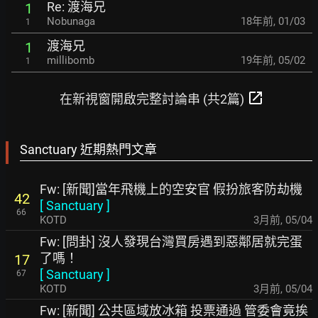
Re: 渡海兄
1
Nobunaga
18年前
,
01/03
1
渡海兄
1
millibomb
19年前
,
05/02
1
open_in_new
在新視窗開啟完整討論串 (共2篇)
Sanctuary 近期熱門文章
Fw: [新聞]當年飛機上的空安官 假扮旅客防劫機
42
[
Sanctuary
]
66
KOTD
3月前
,
05/04
Fw: [問卦] 沒人發現台灣買房遇到惡鄰居就完蛋
了嗎！
17
[
Sanctuary
]
67
KOTD
3月前
,
05/04
Fw: [新聞] 公共區域放冰箱 投票通過 管委會竟挨