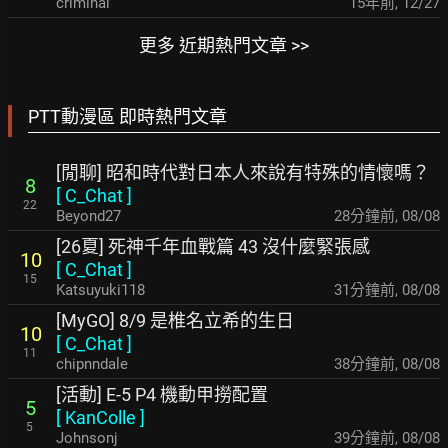
criminal
15年前
,
12/27
更多 近期熱門文章 >>
PTT動漫區 即時熱門文章
[閒聊] 昭和時代對日本人來說有特殊的情懷嗎？
8
[
C_Chat
]
22
Beyond27
28分鐘前
,
08/08
[26夏] 死神千年血戰篇 43 沒什麼緊張感
10
[
C_Chat
]
15
Katsuyuki118
31分鐘前
,
08/08
[MyGO] 8/9 是椎名立希的生日
10
[
C_Chat
]
11
chipnndale
38分鐘前
,
08/08
[活動] E-5 P4 機動甲撈配置
5
[
KanColle
]
5
Johnsonj
39分鐘前
,
08/08