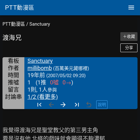
PTT
動漫區
PTT動漫區
/
Sanctuary
渡海兄
＋收藏
分享
看板
Sanctuary
作者
millibomb
(百萬美元藏哪裡)
時間
19年前
(2007/05/02 09:20)
推噓
1
(
1
推
0
噓
0
→
)
留言
1則, 1人
參與
討論串
1/2 (看更多)
說明
我覺得渡海兄是聖堂教父的第三男主角

要是沒有他 北條的戲味就會顯得不夠濃郁
