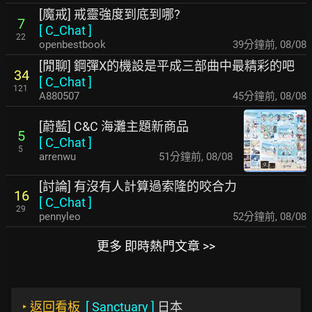
[魔戒] 戒靈強度到底到哪?
7
[
C_Chat
]
22
openbestbook
39分鐘前
,
08/08
[閒聊] 鋼彈X的機設是平成三部曲中最精彩的吧
34
[
C_Chat
]
121
A880507
45分鐘前
,
08/08
[蔚藍] C&C 海灘主題新商品
5
[
C_Chat
]
5
arrenwu
51分鐘前
,
08/08
[討論] 有沒有人計算過索隆的咬合力
16
[
C_Chat
]
29
pennyleo
52分鐘前
,
08/08
更多 即時熱門文章 >>
‣
返回看板
[
Sanctuary
]
日本