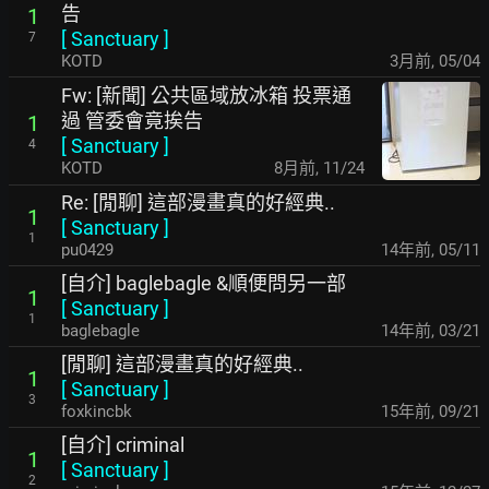
告
1
[
Sanctuary
]
7
KOTD
3月前
,
05/04
Fw: [新聞] 公共區域放冰箱 投票通
過 管委會竟挨告
1
[
Sanctuary
]
4
KOTD
8月前
,
11/24
Re: [閒聊] 這部漫畫真的好經典..
1
[
Sanctuary
]
1
pu0429
14年前
,
05/11
[自介] baglebagle &順便問另一部
1
[
Sanctuary
]
1
baglebagle
14年前
,
03/21
[閒聊] 這部漫畫真的好經典..
1
[
Sanctuary
]
3
foxkincbk
15年前
,
09/21
[自介] criminal
1
[
Sanctuary
]
2