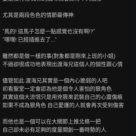
尤其是兩段色色的情節最傳神:

"馬的! 這馬子怎麼一點感覺也沒有啊!?"

"嘿嘿! 已經插進去了..."

雖然都是做一樣的事(對象都是剛來上班的小姐)

不過卻很成功地表現出渡海兄這個人的個性跟心情

儘管如此 渡海兄其實是一個內心脆弱的人吧

初看聖堂一定會認為他是個令人害怕的狠角色

其實這個大流氓只是用兇狠來武裝自己的心靈傷痕

如果不成為狠角色 自己愛護的人就會再次受到傷害

而他也是一個可以在大關節上推北條一把

自己卻未必有足夠的度量開創一番時勢的人
