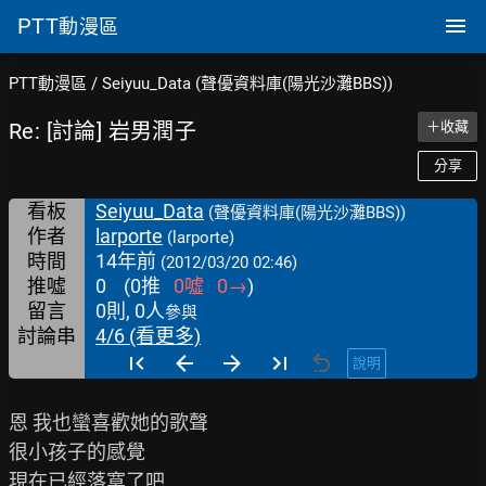
PTT
動漫區
PTT動漫區
/
Seiyuu_Data (聲優資料庫(陽光沙灘BBS))
Re: [討論] 岩男潤子
＋收藏
分享
看板
Seiyuu_Data
(聲優資料庫(陽光沙灘BBS))
作者
larporte
(larporte)
時間
14年前
(2012/03/20 02:46)
推噓
0
(
0
推
0
噓
0
→
)
留言
0則, 0人
參與
討論串
4/6 (看更多)
說明
恩 我也蠻喜歡她的歌聲

很小孩子的感覺

現在已經落寞了吧
