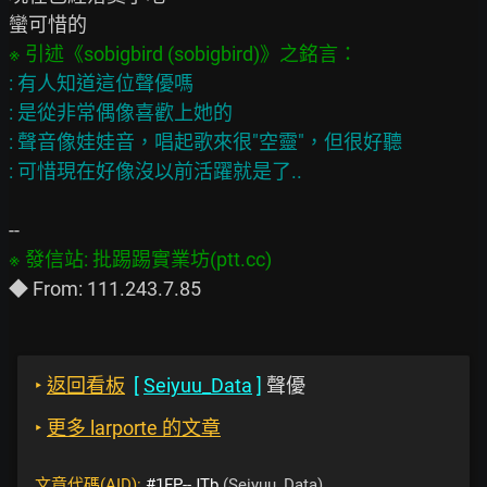
: 有人知道這位聲優嗎

: 是從非常偶像喜歡上她的

: 聲音像娃娃音，唱起歌來很"空靈"，但很好聽

‣
返回看板
[
Seiyuu_Data
]
聲優
‣
更多 larporte 的文章
文章代碼(AID):
#1FP--JTb
(Seiyuu_Data)