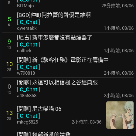
8
BITMajo
28分鐘前
,
08/06
[BGD]仲町阿拉蕾的聲優是誰啊
5
[
C_Chat
]
6
qweraakk
1小時前
,
08/06
[尼古] 新車怎麼都沒有點煙器了
9
[
C_Chat
]
13
callhek
1小時前
,
08/06
[閒聊] 新《駭客任務》電影正在籌備中
10
[
C_Chat
]
25
w790818
2小時前
,
08/06
[閒聊] 永遠可以相信楓之谷經典服
0
[
C_Chat
]
12
a4855858
2小時前
,
08/06
[閒聊] 尼古喵喵 06
13
[
C_Chat
]
25
mkcg5825
2小時前
,
08/06
[閒聊] 幾部新番的請教