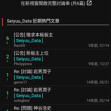
open_in_new
在新視窗開啟完整討論串 (共6篇)
Seiyuu_Data 近期熱門文章
[公告] 徵求本板板主
6
[
Seiyuu_Data
]
6
Rainlilt
5年前
,
07/14
[公告] 新板主上任
2
[
Seiyuu_Data
]
3
Philippines
9年前
,
12/27
Re: [討論] 岩男潤子
1
[
Seiyuu_Data
]
1
game11
14年前
,
05/21
Re: [討論] 岩男潤子
1
[
Seiyuu_Data
]
1
sobigbird
14年前
,
02/14
Re: [問題] 神谷浩史