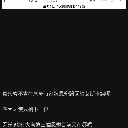
真葉會不會在危急時刻將恩寵歸回給艾斯卡諾呢

四大天使只剩下一位

閃光 龍捲 大海這三個恩寵目前又在哪呢
