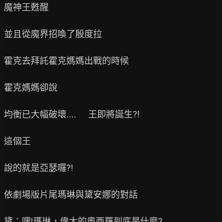
魔神王甦醒

並且從魔界招喚了殷度拉

霍克去拜託霍克媽媽出戰的時候

霍克媽媽卻說

均衡已大幅破壞....      王即將誕生?!

這個王

說的就是亞瑟囉?!

依劇場版片尾瑪琳與黛安娜的對話

黛：嘿!瑪琳，偉大的奧西羅到底是什麼?
