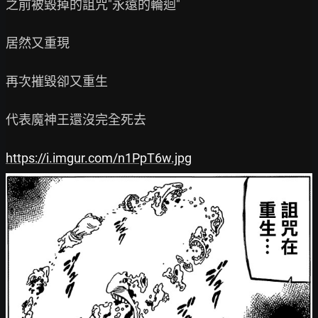
之前被毀掉的詛咒"永遠的輪迴"

居然又重現

再次摧毀卻又重生

代表魔神王還沒完全死去

https://i.imgur.com/n1PpT6w.jpg