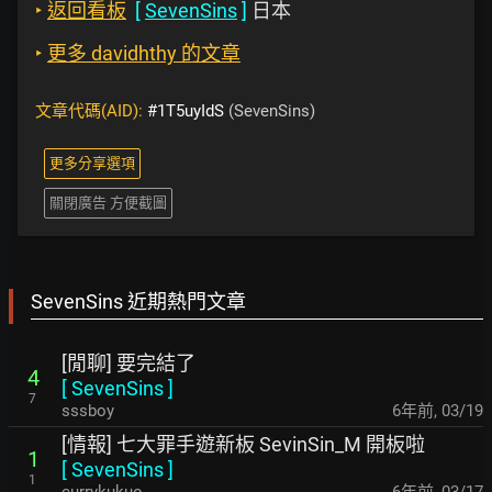
‣
返回看板
[
SevenSins
]
日本
‣
更多 davidhthy 的文章
文章代碼(AID):
#1T5uyIdS
(SevenSins)
更多分享選項
關閉廣告 方便截圖
SevenSins 近期熱門文章
[閒聊] 要完結了
4
[
SevenSins
]
7
sssboy
6年前
,
03/19
[情報] 七大罪手遊新板 SevinSin_M 開板啦
1
[
SevenSins
]
1
currykukuo
6年前
,
03/17