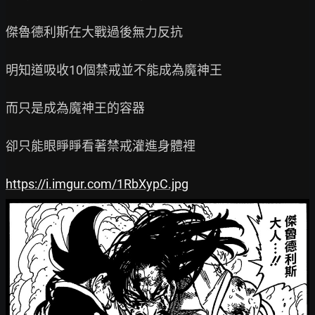
傑魯德利斯在大戰過後無力反抗

明知道吸收10個禁戒並不能成為魔神王

而只是成為魔神王的容器

卻只能眼睜睜看著禁戒灌進身體裡

https://i.imgur.com/1RbXypC.jpg