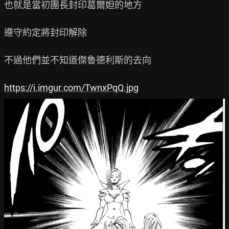
也就是當初團長封印葛爾妲的地方

遵守約定將封印解除

不過他們並不知道傑魯德利斯的去向

https://i.imgur.com/TwnxPqQ.jpg