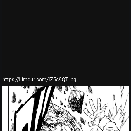
https://i.imgur.com/IZ5s9QT.jpg