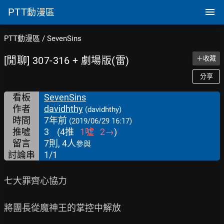
PTT
動漫區
PTT動漫區
/
SevenSins
[閒聊] 307-316 + 劇場版(雷)
＋收藏
分享
看板
SevenSins
作者
davidhthy
(davidhthy)
時間
7年前
(2019/06/29 16:17)
推噓
3
(
4
推
1
噓
2
→
)
留言
7則, 4人
參與
討論串
1/1
七大罪齊心協力

將團長從魔神王的掌控中解放
