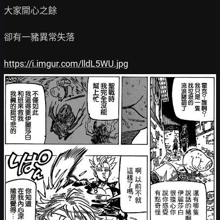
大家開心之餘

卻有一豬異常失落

https://i.imgur.com/lldL5WU.jpg