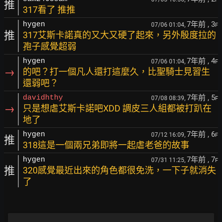
推
317看了 推推
7年前
, 3
hygen
07/06 01:04,
F
推
317艾斯卡諾真的又大又硬了起來，另外殷度拉的
孢子感覺超弱
7年前
, 4
hygen
07/06 01:04,
F
→
的吧？打一個凡人還打這麼久，比聖騎士見習生
還弱吧？
7年前
, 5
davidhthy
07/08 08:39,
F
→
只是想虐艾斯卡諾吧XDD 調皮三人組都被打趴在
地了
7年前
, 6
hygen
07/12 16:09,
F
推
318這是一個兩兄弟即將一起虐老爸的故事
7年前
, 7
hygen
07/31 11:25,
F
推
320感覺最近出來的角色都很免洗，一下子就消失
了