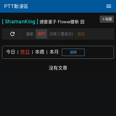
PTT
動漫區
＋收藏
[ ShamanKing
]
通靈童子 Flower腰斬 囧
最新
熱門
分頁 (1置底文)
搜尋
今日
|
昨日
|
本週
|
本月
說明
沒有文章