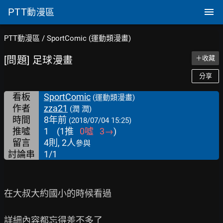
PTT
動漫區
PTT動漫區
/
SportComic (運動類漫畫)
[問題] 足球漫畫
＋收藏
分享
看板
SportComic
(運動類漫畫)
作者
zza21
(潤 潤)
時間
8年前
(2018/07/04 15:25)
推噓
1
(
1
推
0
噓
3
→
)
留言
4則, 2人
參與
討論串
1/1
在大叔大約國小的時候看過

詳細內容都忘得差不多了
