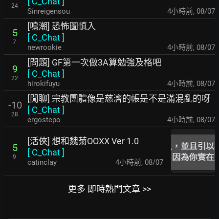
[
C_Chat
]
24
Sinreigensou
4小時前
,
08/07
[鳴潮] 恐怖圖慎入
5
[
C_Chat
]
7
newrookie
4小時前
,
08/07
[問題] GF第一次做3A算勉強及格吧
9
[
C_Chat
]
22
hirokifuyu
4小時前
,
08/07
[閒聊] 宗教團體像是慈濟的帳是不是滿混亂的呀
-10
[
C_Chat
]
28
ergostepo
4小時前
,
08/07
[活俠] 想和魏菊OOXX Ver 1.0
5
[
C_Chat
]
9
catinclay
4小時前
,
08/07
更多 即時熱門文章 >>