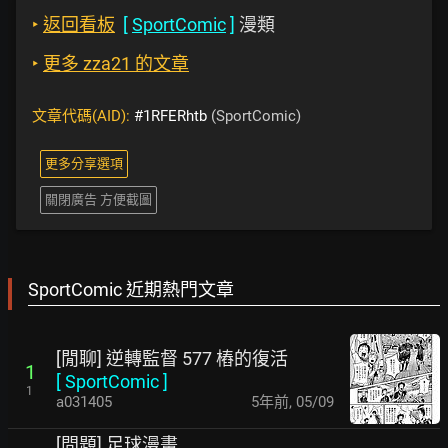
‣
返回看板
[
SportComic
]
漫類
‣
更多 zza21 的文章
文章代碼(AID):
#1RFERhtb
(SportComic)
更多分享選項
關閉廣告 方便截圖
SportComic 近期熱門文章
[閒聊] 逆轉監督 577 樁的復活
1
[
SportComic
]
1
a031405
5年前
,
05/09
[問題] 足球漫畫