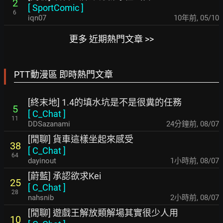
2
[
SportComic
]
6
iqn07
10年前
,
05/10
更多 近期熱門文章 >>
PTT動漫區 即時熱門文章
[終末地] 1.4的填水坑是不是很糞的任務
5
[
C_Chat
]
11
DDSazanami
24分鐘前
,
08/07
[閒聊] 貨車這樣坐起來感受
38
[
C_Chat
]
64
dayinout
1小時前
,
08/07
[蔚藍] 承認欲求Kei
25
[
C_Chat
]
28
nahsnib
2小時前
,
08/07
[閒聊] 遊戲王解放類解場其實很少人用
10