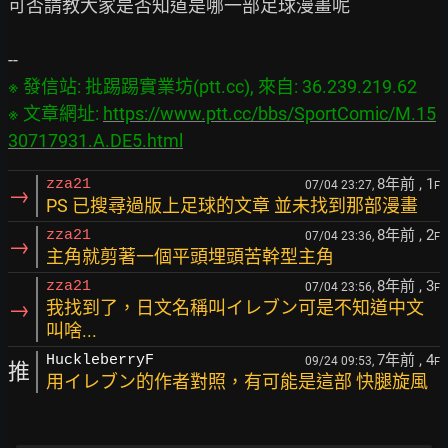
可否請教大家是否知道是哪一部足球漫畫呢

※ 發信站: 批踢踢實業坊(ptt.cc), 來自: 36.239.219.62

※ 文章網址: 
https://www.ptt.cc/bbs/SportComic/M.15
30717931.A.DE5.html
8年前
, 1
zza21
07/04 23:27,
F
→
PS 已搜尋過版上足球的文章 並未找到那部漫畫
8年前
, 2
zza21
07/04 23:36,
F
→
主角就剪著一個平頭埋頭苦幹型主角
8年前
, 3
zza21
07/04 23:56,
F
→
我找到了，日文名稱叫イレブン可是不知道中文
叫啥...
7年前
, 4
HuckleberryF
09/24 09:53,
F
推
用イレブン的作者對照，有可能是這部 快腿旋風