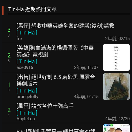
Tin-Ha 近期熱門文章
[馬仔] 想收中華英雄全套的建議(復刻)請教
3
[
Tin-Ha
]
3
fre
2年前
,
02/15
[英雄]狗血滿滿的楊佩佩版《中華
英雄》電視劇
2
[
Tin-Ha
]
5
ace0916
2年前
,
11/07
[出售] 絕世好劍 6.5 磨砂黑 風雲音
樂劇版本
1
[
Tin-Ha
]
3
orangelolly
4年前
,
01/15
[風雲] 請教各位十強高手
2
[
Tin-Ha
]
4
AppleLeo
4年前
,
12/20
Fw: [新聞] 千葉真一 逝世享壽82歲