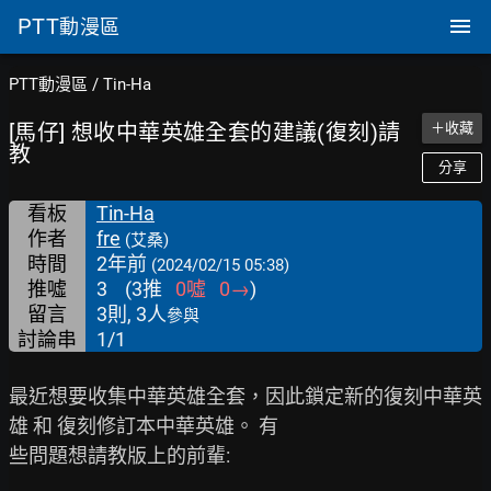
PTT
動漫區
PTT動漫區
/
Tin-Ha
[馬仔] 想收中華英雄全套的建議(復刻)請
＋收藏
教
分享
看板
Tin-Ha
作者
fre
(艾桑)
時間
2年前
(2024/02/15 05:38)
推噓
3
(
3
推
0
噓
0
→
)
留言
3則, 3人
參與
討論串
1/1
最近想要收集中華英雄全套，因此鎖定新的復刻中華英
雄 和 復刻修訂本中華英雄。 有

些問題想請教版上的前輩:
