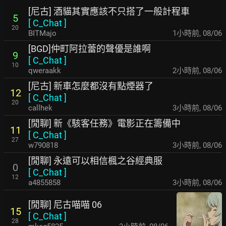
[尼古] 酒貓其實應該不只搭了一般計程車
5
[
C_Chat
]
20
BITMajo
1小時前
,
08/06
[BGD]仲町阿拉蕾的聲優是誰啊
9
[
C_Chat
]
10
qweraakk
2小時前
,
08/06
[尼古] 新車怎麼都沒有點煙器了
12
[
C_Chat
]
20
callhek
3小時前
,
08/06
[閒聊] 新《駭客任務》電影正在籌備中
11
[
C_Chat
]
27
w790818
3小時前
,
08/06
[閒聊] 永遠可以相信楓之谷經典服
0
[
C_Chat
]
12
a4855858
3小時前
,
08/06
[閒聊] 尼古喵喵 06
15
[
C_Chat
]
28