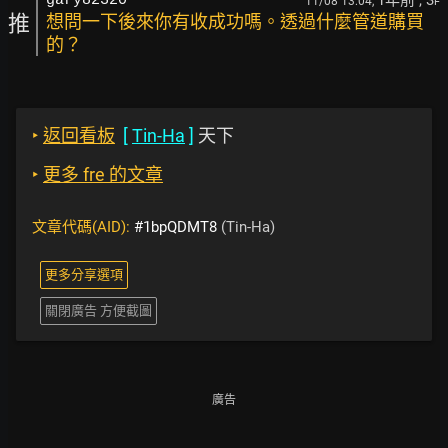
1年前
, 3
gary82320
11/08 13:04,
F
推
想問一下後來你有收成功嗎。透過什麼管道購買
的？
‣
返回看板
[
Tin-Ha
]
天下
‣
更多 fre 的文章
文章代碼(AID):
#1bpQDMT8
(Tin-Ha)
更多分享選項
關閉廣告 方便截圖
廣告