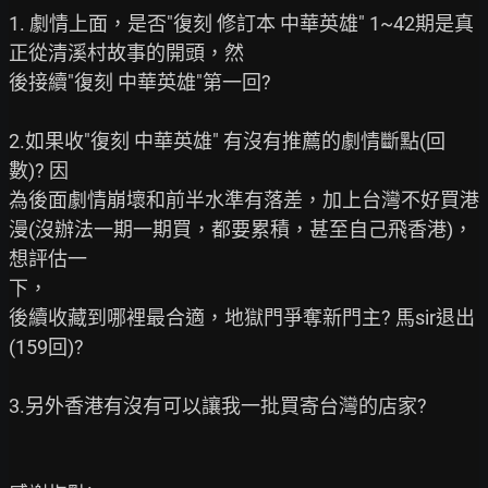
1. 劇情上面，是否"復刻 修訂本 中華英雄" 1~42期是真
正從清溪村故事的開頭，然

後接續"復刻 中華英雄"第一回?

2.如果收"復刻 中華英雄" 有沒有推薦的劇情斷點(回
數)? 因

為後面劇情崩壞和前半水準有落差，加上台灣不好買港
漫(沒辦法一期一期買，都要累積，甚至自己飛香港)，
想評估一

下，

後續收藏到哪裡最合適，地獄門爭奪新門主? 馬sir退出
(159回)?

3.另外香港有沒有可以讓我一批買寄台灣的店家?
