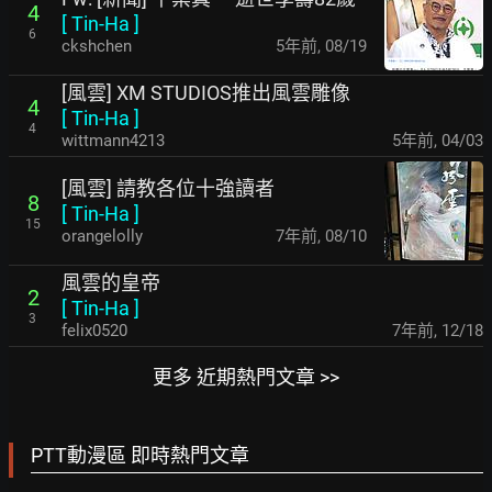
4
[
Tin-Ha
]
6
ckshchen
5年前
,
08/19
[風雲] XM STUDIOS推出風雲雕像
4
[
Tin-Ha
]
4
wittmann4213
5年前
,
04/03
[風雲] 請教各位十強讀者
8
[
Tin-Ha
]
15
orangelolly
7年前
,
08/10
風雲的皇帝
2
[
Tin-Ha
]
3
felix0520
7年前
,
12/18
更多 近期熱門文章 >>
PTT動漫區 即時熱門文章