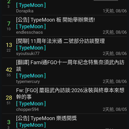
2
[
TypeMoon
]
3
Dorapika
1天前
,
08/06
[公告] TypeMoon 板 開始舉辦樂透!
7
[
TypeMoon
]
10
endlesschaos
2天前
,
08/06
[閒聊] 11周年法米通 二號部分訪談整理
13
[
TypeMoon
]
22
syoutsuki77
2天前
,
08/06
[翻譯] Fami通FGO十一周年紀念特集奈須武內訪
談
42
[
TypeMoon
]
55
typemercury
2天前
,
08/06
Fw: [FGO] 蘑菇武內訪談:2026泳裝與終章本來想
幹的事
28
[
TypeMoon
]
51
chopper594
2天前
,
08/05
[公告] TypeMoon 樂透開獎
3
[
TypeMoon
]
3