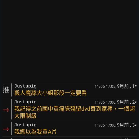
9月前
, 1
Justapig
11/05 17:05,
F
推
殺人魔舔大小姐那段一定要看
9月前
, 2
Justapig
11/05 17:06,
F
→
我記得之前國中買痛覺殘留dvd寄到家裡，一個超
大限制級
9月前
, 3
Justapig
11/05 17:06,
F
→
我媽以為我買A片