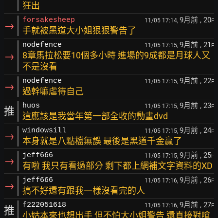
狂出
9月前
, 20
forsakesheep
11/05 17:14,
F
→
手就被黑道大小姐狠狠警告了
9月前
, 21
nodefence
11/05 17:15,
F
→
8章馬拉松要10個多小時 進場的9成都是月球人又
不是沒看
9月前
, 22
nodefence
11/05 17:15,
F
→
過幹嘛虐待自己
9月前
, 23
huos
11/05 17:15,
F
推
這應該是我當年第一部全收的動畫dvd
9月前
, 24
windowsill
11/05 17:15,
F
→
本身就是八點檔無誤 最後是黑道千金贏了
9月前
, 25
jeff666
11/05 17:15,
F
→
有啦 我只有看過部分 剩下都上網補文字資料的XD
9月前
, 26
jeff666
11/05 17:16,
F
→
搞不好還有跟我一樣沒看完的人
9月前
, 27
f222051618
11/05 17:16,
F
推
小姑本來也想出手 但不怕大小姐警告 還直接對嗆