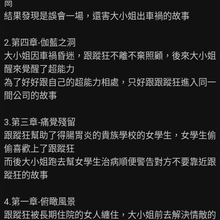
崗

結果發現是誤會一場，還害大小姐出車禍的故事

2.第四章-伽藍之洞

大小姐因車禍昏迷，跟蹤狂不離不棄照顧，後來大小姐
醒來覺醒了超能力

為了好好跟自己的超能力相處，只好跟跟蹤狂進入同一
間公司的故事

3.第三章-痛覺殘留

跟蹤狂幫助了得腸胃炎的貴族學校的女學生，女學生偷
偷喜歡上了跟蹤狂

而後大小姐跑去幫女學生治病順便警告對方不要靠近跟
蹤狂的故事

4.第一章-俯瞰風景

跟蹤狂被長期住院的女人纏住，大小姐前去解決情敵的