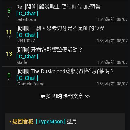
Re: [閒聊] 毀滅戰士 黑暗時代 dlc預告
5
[
C_Chat
]
9
peterboon
15小時前
,
08/07
[閒聊] 日劇。思考刃牙是不是BL的少女
11
[
C_Chat
]
15
p8410077
15小時前
,
08/07
[閒聊] 牙齒會影響聲優活動？
13
[
C_Chat
]
30
Marle
16小時前
,
08/07
[閒聊] The Duskbloods測試資格很好抽嗎？
5
[
C_Chat
]
5
iComeInPeace
16小時前
,
08/07
更多 即時熱門文章 >>
‣
返回看板
[
TypeMoon
]
型月