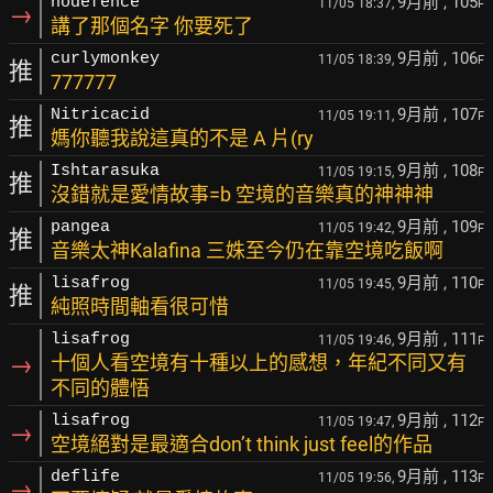
9月前
, 105
nodefence
11/05 18:37,
F
→
講了那個名字 你要死了
9月前
, 106
curlymonkey
11/05 18:39,
F
推
777777
9月前
, 107
Nitricacid
11/05 19:11,
F
推
媽你聽我說這真的不是 A 片(ry
9月前
, 108
Ishtarasuka
11/05 19:15,
F
推
沒錯就是愛情故事=b 空境的音樂真的神神神
9月前
, 109
pangea
11/05 19:42,
F
推
音樂太神Kalafina 三姝至今仍在靠空境吃飯啊
9月前
, 110
lisafrog
11/05 19:45,
F
推
純照時間軸看很可惜
9月前
, 111
lisafrog
11/05 19:46,
F
→
十個人看空境有十種以上的感想，年紀不同又有
不同的體悟
9月前
, 112
lisafrog
11/05 19:47,
F
→
空境絕對是最適合don’t think just feel的作品
9月前
, 113
deflife
11/05 19:56,
F
→