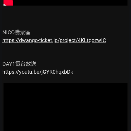
https://dwango-ticket.jp/project/4KLtqozwIC
https://youtu.be/jGYR0hqxbDk