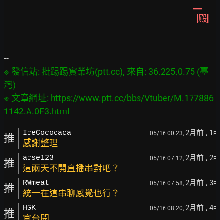
 ▁
▕殿▏
  ￣
※ 發信站: 批踢踢實業坊(ptt.cc), 來自: 36.225.0.75 (臺
灣)

※ 文章網址: 
https://www.ptt.cc/bbs/Vtuber/M.177886
1142.A.0F3.html
2月前
, 1
IceCococaca
05/16 00:23,
F
推
感謝整理
2月前
, 2
acse123
05/16 07:12,
F
推
這兩天不開直播串對吧？
2月前
, 3
RWmeat
05/16 07:58,
F
推
統一在這串聊感覺也行？
2月前
, 4
HGK
05/16 08:20,
F
推
官台開