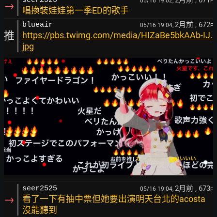
seer2525
05/16 19:02,
F
→
唱換裝娃娃第一季ED的歌手
2月前
, 672
blueair
05/16 19:04,
F
推
https://pbs.twimg.com/media/HIZaBe5bkAAb-IJ.
jpg
2月前
, 673
seer2525
05/16 19:04,
F
→
看了一下有抽中票但她要出演明天台北的acosta
沒能聽到