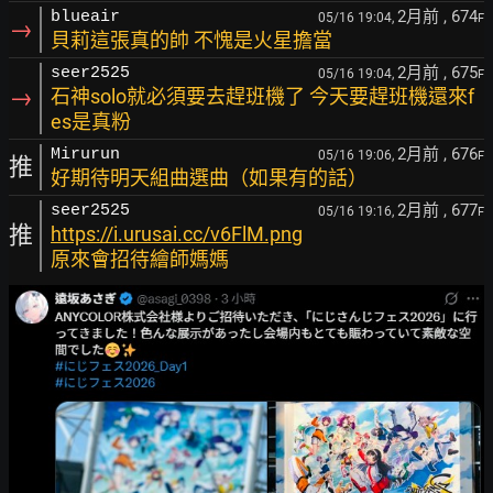
2月前
, 674
blueair
05/16 19:04,
F
→
貝莉這張真的帥 不愧是火星擔當
2月前
, 675
seer2525
05/16 19:04,
F
→
石神solo就必須要去趕班機了 今天要趕班機還來f
es是真粉
2月前
, 676
Mirurun
05/16 19:06,
F
推
好期待明天組曲選曲（如果有的話）
2月前
, 677
seer2525
05/16 19:16,
F
推
https://i.urusai.cc/v6FlM.png
原來會招待繪師媽媽