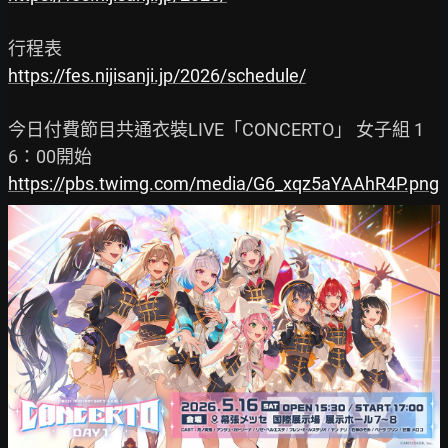
https://fes.nijisanji.jp/2026/schedule/
今日付費節目共通衣裝LIVE「CONCERTO」 女子組 1
https://pbs.twimg.com/media/G6_xqz5aYAAhR4P.png