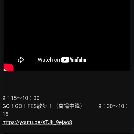
9：15～10：30

GO！GO！FES散步！（會場中繼）           9：30～10：
https://youtu.be/sTJk_9ejao8