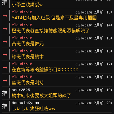
推
小學生致詞感w
2月前
, 13
cloud7515
05/16 08:59,
F
→
Y4T4也有加入班級 但是來不及畫專用插圖
2月前
, 14
cloud7515
05/16 09:01,
F
→
橙班代表就直接讓德龍跟亂源貓解決了
2月前
, 15
cloud7515
05/16 09:01,
F
→
黃班代表是舞元
2月前
, 16
cloud7515
05/16 09:03,
F
→
綠班代表是鏑木
2月前
, 17
cloud7515
05/16 09:05,
F
→
在宣傳等等的體操節目XDDDDDD
2月前
, 18
cloud7515
05/16 09:07,
F
→
藍班代表是劍持
2月前
, 19
seer2525
05/16 09:08,
F
推
鏑木結束後要被大姐頭約談了
2月前
, 20
HououinKyoma
05/16 09:08,
F
推
しぃしぃ瘋狂吐嘈ww