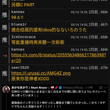
推
另類C PART
2月前
, 666
kannax
05/16 18:59,
F
推
98.6 !!
2月前
, 667
blueair
05/16 19:00,
F
推
適合結尾的還有Idios的なないろのうた
2月前
, 668
IceCococaca
05/16 19:00,
F
推
等能重播時再來聽一次新歌
2月前
, 669
kannax
05/16 19:00,
F
→
https://x.com/8/status/2055563486621786398?
s=20
2月前
, 670
seer2525
05/16 19:02,
F
推
https://i.urusai.cc/AMG4Z.png
原來你是神者XDDD