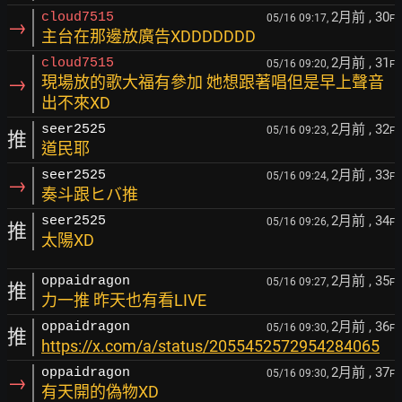
2月前
, 30
cloud7515
05/16 09:17,
F
→
主台在那邊放廣告XDDDDDDD
2月前
, 31
cloud7515
05/16 09:20,
F
→
現場放的歌大福有參加 她想跟著唱但是早上聲音
出不來XD
2月前
, 32
seer2525
05/16 09:23,
F
推
道民耶
2月前
, 33
seer2525
05/16 09:24,
F
→
奏斗跟ヒバ推
2月前
, 34
seer2525
05/16 09:26,
F
推
太陽XD
2月前
, 35
oppaidragon
05/16 09:27,
F
推
力一推 昨天也有看LIVE
2月前
, 36
oppaidragon
05/16 09:30,
F
推
https://x.com/a/status/2055452572954284065
2月前
, 37
oppaidragon
05/16 09:30,
F
→
有天開的偽物XD