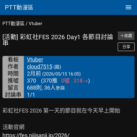
PTT
動漫區
PTT動漫區
/
Vtuber
[活動] 彩虹社FES 2026 Day1 各節目討論
＋收藏
串
分享
看板
Vtuber
作者
cloud7515
(殿)
時間
2月前
(2026/05/15 16:05)
推噓
370
(
370
推
0
噓
318
→
)
留言
688則, 36人
參與
討論串
1/1
彩虹社FES 2026 第一天的節目就在今天早上開始

https://fes.nijisanji.jp/2026/