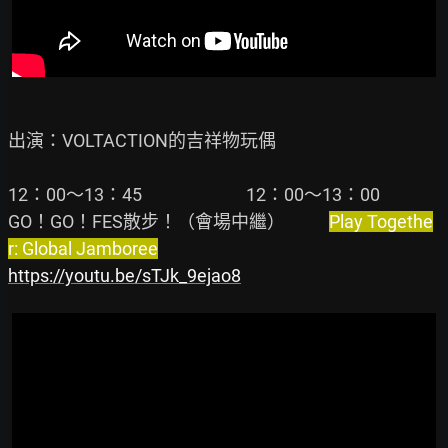
出演：VOLTACTION的吉祥物玩偶

12：00～13：45                          12：00～13：00

GO！GO！FES散步！（會場中繼）           
Play Togethe
r: Global Jamboree
https://youtu.be/sTJk_9ejao8