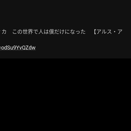
ノーティカ　この世界で人は僕だけになった　【アルス・ア

v=odSu9YvQZdw