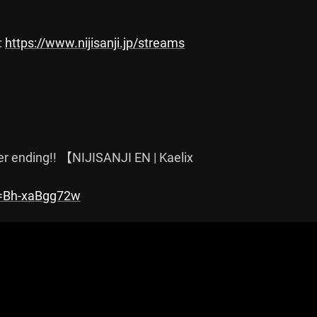
 
https://www.nijisanji.jp/streams
er ending!! 【NIJISANJI EN | Kaelix

v=Bh-xaBgg72w