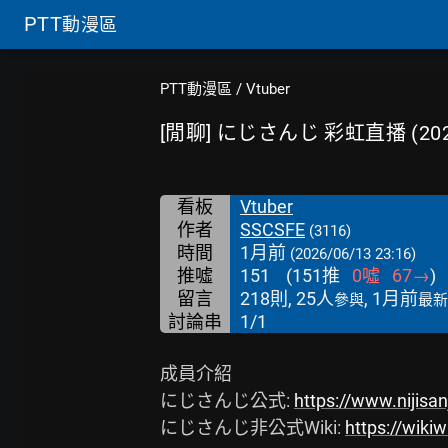
PTT
動漫區
PTT動漫區
/
Vtuber
[閒聊] にじさんじ 彩虹直播 (2026
看板
Vtuber
作者
SSCSFE
(3116)
時間
1月前
(2026/06/13 23:16)
推噓
151
(
151
推
0
噓
67
→
)
留言
218則, 25人
, 1月前
參與
最新
討論串
1/1
成員介紹

にじさんじ公式: 
https://www.nijisa
にじさんじ非公式Wiki: 
https://wikiwi