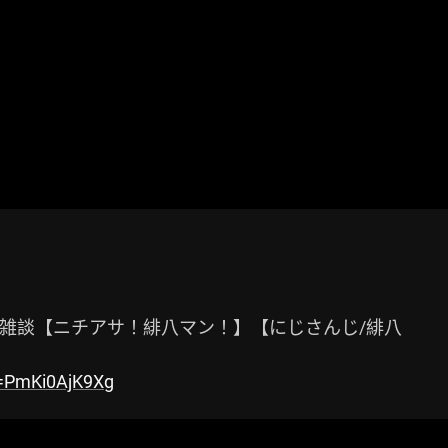
雑談【ニチアサ！緋八マン！】【にじさんじ/緋八

v=PmKi0AjK9Xg