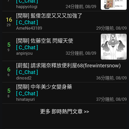
[
C_Chat
]
7
happyotogi
24分鐘前
,
08/09
[閒聊] 藍傻怎麼又又又加強了
16
[
C_Chat
]
29
AmeNe43189
29分鐘前
,
08/09
[閒聊] 佐藤空氣 閃耀天使
5
[
C_Chat
]
9
anpinjou
32分鐘前
,
08/09
[蔚藍] 請求陽奈釋放便利屋68(firewintersnow)
6
[
C_Chat
]
6
dinosd2
36分鐘前
,
08/09
[閒聊] 中年美少女變身藥
5
[
C_Chat
]
8
hinatayuri
37分鐘前
,
08/09
更多 即時熱門文章 >>