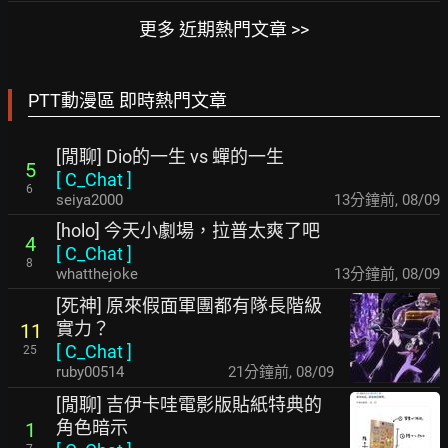
更多 近期熱門文章 >>
PTT動漫區 即時熱門文章
[閒聊] Dio的一生 vs 蟬的一生
5
[
C_Chat
]
6
seiya2000
13分鐘前
,
08/09
[holo] 今天小劇場，拉普太爽了吧
4
[
C_Chat
]
8
whatthejoke
13分鐘前
,
08/09
[死神] 原來假面軍團都有隊長階級
實力？
11
[
C_Chat
]
25
ruby00514
21分鐘前
,
08/09
[閒聊] 吉伊卡哇電影版貼紙特典的
角色暗示
1