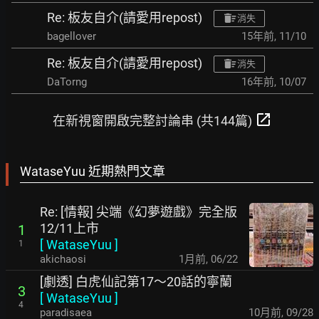
Re: 板友自介(請愛用repost)
消失
bagellover
15年前
,
11/10
Re: 板友自介(請愛用repost)
消失
DaTorng
16年前
,
10/07
open_in_new
在新視窗開啟完整討論串 (共144篇)
WataseYuu 近期熱門文章
Re: [情報] 尖端《幻夢遊戲》完全版
12/11上市
1
[
WataseYuu
]
1
akichaosi
1月前
,
06/22
[劇透] 白虎仙記第17～20話的寧蘭
3
[
WataseYuu
]
4
paradisaea
10月前
,
09/28