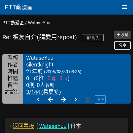
PTT
動漫區
PTT動漫區
/
WataseYuu
＋收藏
Re: 板友自介(請愛用repost)
消失
分享
看板
WataseYuu
作者
silentknight
時間
21年前
(2005/08/30 08:36)
推噓
0
(
0
推
0
噓
0
→
)
留言
0則, 0人
參與
討論串
3/144 (看更多)
說明
‣
返回看板
[
WataseYuu
]
日本