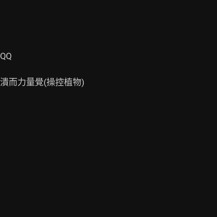
Q

而力量覺(操控植物)
