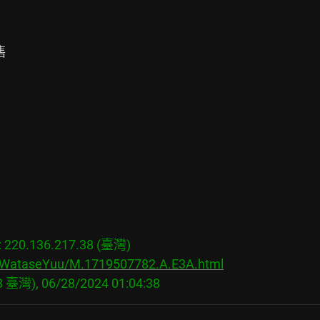


20.136.217.38 (臺灣)

s/WataseYuu/M.1719507782.A.E3A.html