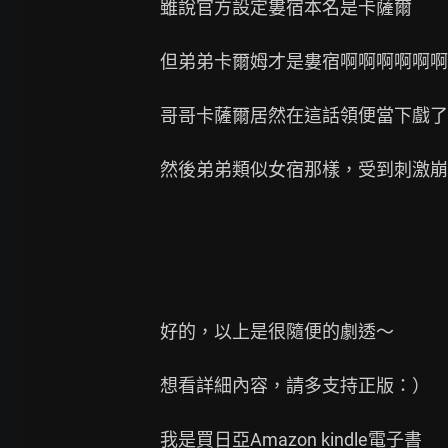
雖說官方設定婁宿本名是卡薩爾

但弟弟卡爾姆才是婁宿啊啊啊啊啊啊

哥哥卡薩爾居然在這話領便當下戲了Q
然後弟弟類似女宿那樣，受到刺激崩潰
好的，以上是很隨便的劇透～

想看詳細內容，請多支持正版：）

我是買日亞Amazon kindle電子書
