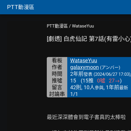
PTT
動漫區
PTT動漫區
/
WataseYuu
[劇透] 白虎仙記 第7話(有雷小心
看板
WataseYuu
作者
galaxymoon
(アンバー)
時間
2年前
發表
(2024/06/27 17:03)
推噓
15
(
15
推
0
噓
27
→
)
留言
42則, 10人
, 1年前
參與
最新
討論串
1/1
最近深深體會到電子書真的太棒啦
