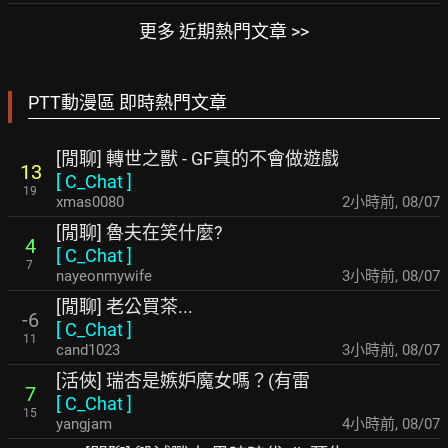
更多 近期熱門文章 >>
PTT動漫區 即時熱門文章
[閒聊] 轉世之獸 - GF真的不會做遊戲
13
[
C_Chat
]
19
xmas0080
2小時前
,
08/07
[閒聊] 魯夫在笑什麼?
4
[
C_Chat
]
7
nayeonmywife
3小時前
,
08/07
[閒聊] 老公買茶...
-6
[
C_Chat
]
11
cand1023
3小時前
,
08/07
[活俠] 瑞杏是嫉妒魔女嗎？(有雷
7
[
C_Chat
]
15
yangjam
4小時前
,
08/07