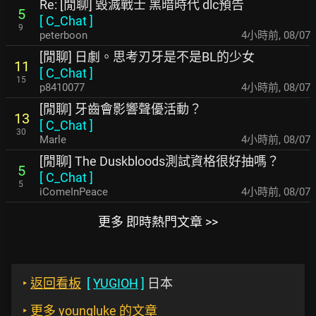
Re: [閒聊] 毀滅戰士 黑暗時代 dlc預告
5
[
C_Chat
]
9
peterboon
4小時前
,
08/07
[閒聊] 日劇。思考刃牙是不是BL的少女
11
[
C_Chat
]
15
p8410077
4小時前
,
08/07
[閒聊] 牙齒會影響聲優活動？
13
[
C_Chat
]
30
Marle
4小時前
,
08/07
[閒聊] The Duskbloods測試資格很好抽嗎？
5
[
C_Chat
]
5
iComeInPeace
4小時前
,
08/07
更多 即時熱門文章 >>
‣
返回看板
[
YUGIOH
]
日本
‣
更多 youngluke 的文章