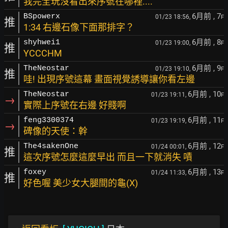
我完全玩沒看出來序號在哪裡....
6月前
, 7
BSpowerx
01/23 18:56,
F
推
1:34 右邊石像下面那排字？
6月前
, 8
shyhwei1
01/23 19:00,
F
推
YCCCHM
6月前
, 9
TheNeostar
01/23 19:10,
F
推
哇! 出現序號這幕 畫面視覺誘導讓你看左邊
6月前
, 10
TheNeostar
01/23 19:11,
F
→
實際上序號在右邊 好賤啊
6月前
, 11
feng3300374
01/23 19:19,
F
→
碑像的天使：幹
6月前
, 12
The4sakenOne
01/24 00:01,
F
推
這次序號怎麼這麼早出 而且一下就消失 嘖
6月前
, 13
foxey
01/24 11:33,
F
推
好色喔 美少女大腿間的龜(X)