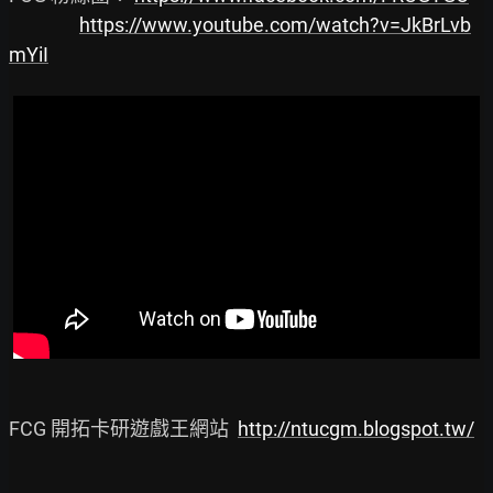
https://www.youtube.com/watch?v=JkBrLvb
mYiI
FCG 開拓卡研遊戲王網站  
http://ntucgm.blogspot.tw/