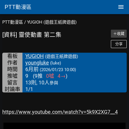
PTT
動漫區
PTT動漫區
/
YUGIOH (遊戲王紙牌遊戲)
[資料] 靈使動畫 第二集
＋收藏
分享
看板
YUGIOH
(遊戲王紙牌遊戲)
作者
youngluke
(luke)
時間
6月前
(2026/01/23 10:00)
推噓
9
(
9
推
0
噓
4
→
)
留言
13則, 10人
參與
討論串
1/1
https://www.youtube.com/watch?v=5k9X2XG7__4