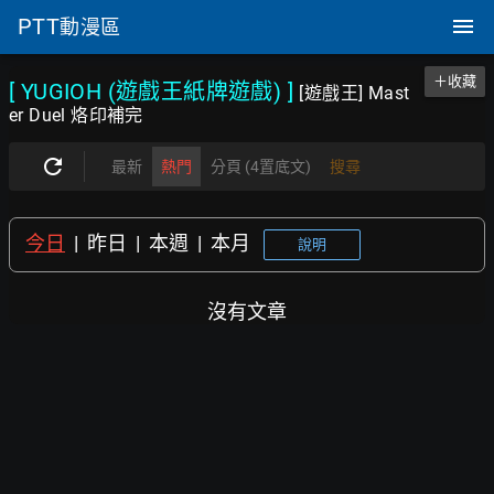
PTT
動漫區
＋收藏
[ YUGIOH (遊戲王紙牌遊戲)
]
[遊戲王] Mast
er Duel 烙印補完
最新
熱門
分頁 (4置底文)
搜尋
今日
|
昨日
|
本週
|
本月
說明
沒有文章