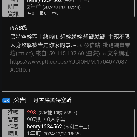
(亨利二十三)
時間
2年前
(2024/01/01 02:44)
資訊
0
image
0
link
0
內容預覽:
黑特空幹區上線啦!!. 想幹就幹 想戰就戰. 主題不限 
人身攻擊被告是你家的事. --. 
※
發信站:
批踢踢實業
坊(ptt.cc),
來自:
59.115.197.60
(臺灣)
. 
※
文章網址:
https://www.ptt.cc/bbs/YUGIOH/M.1704077087.
A.CBD.h
[公告] 一月置底黑特空幹
#3
推噓
293
(306推
13噓 588→
)
留言
907則，0人
參與
作者
henry1234562
(亨利二十三)
時間
1年前
(2024/12/31 18:35)