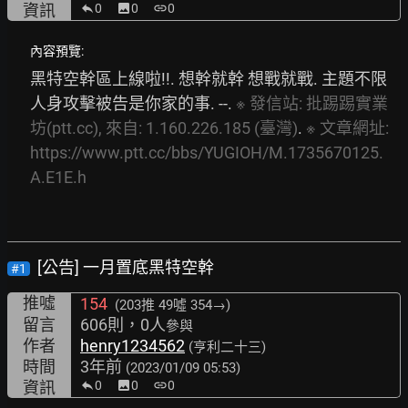
資訊
0
image
0
link
0
內容預覽:
黑特空幹區上線啦!!. 想幹就幹 想戰就戰. 主題不限 
人身攻擊被告是你家的事. --. 
※
發信站:
批踢踢實業
坊(ptt.cc),
來自:
1.160.226.185
(臺灣)
. 
※
文章網址:
https://www.ptt.cc/bbs/YUGIOH/M.1735670125.
A.E1E.h
[公告] 一月置底黑特空幹
#1
推噓
154
(203推
49噓 354→
)
留言
606則，0人
參與
作者
henry1234562
(亨利二十三)
時間
3年前
(2023/01/09 05:53)
資訊
0
image
0
link
0