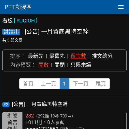
PTT
動漫區
看板
[
YUGIOH
]
[公告] 一月置底黑特空幹
討論串
共 3 篇文章
排序：
最新先
|
最舊先
|
留言數
|
推文總分
內容預覽：
開啟
|
關閉
|
只限未讀
首頁
上一頁
1
下一頁
尾頁
[公告] 一月置底黑特空幹
#2
推噓
282
(292推
10噓 709→
)
留言
1011則，0人
參與
作者
henry1234562