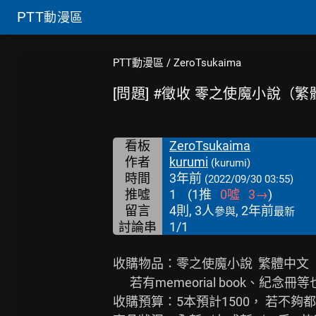
PTT
動漫區
PTT動漫區
/
ZeroTsukaima
[問題] #徵收 零之使魔小說（繁
看板
ZeroTsukaima
作者
kurumi
(kurumi)
時間
3年前
(2022/09/30 03:55)
推噓
1
(
1
推
0
噓
3
→
)
留言
4則, 3人
, 2年前
參與
最新
討論串
1/1
收購物品：零之使魔小說  繁體中文（18
      若有memeorial book、紀念冊等也一併收

收購預算：5本預計1500， 若不夠都