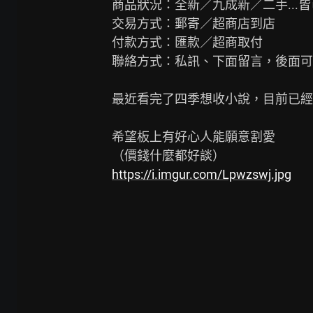
商品狀況：全新／九成新／二手...皆可
交易方式：郵寄／超商店到店

付款方式：匯款／超商取付

聯絡方式：私訊、下面留言，後面可以電
最近看完了四季想收小說，目前已經找過
希望板上有好心人能願意割愛

https://i.imgur.com/Lpwzswj.jpg