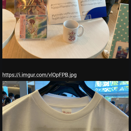
https://i.imgur.com/vlOpFPB.jpg