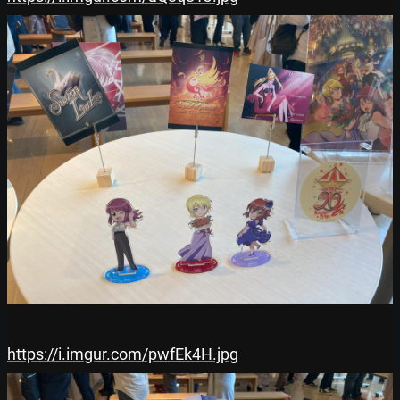
https://i.imgur.com/pwfEk4H.jpg