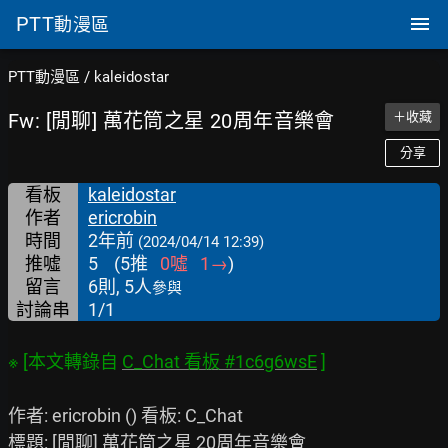
PTT
動漫區
PTT動漫區
/
kaleidostar
Fw: [閒聊] 萬花筒之星 20周年音樂會
＋收藏
分享
看板
kaleidostar
作者
ericrobin
時間
2年前
(2024/04/14 12:39)
推噓
5
(
5
推
0
噓
1
→
)
留言
6則, 5人
參與
討論串
1/1
※ [本文轉錄自 
C_Chat 看板 #1c6g6wsE
作者: ericrobin () 看板: C_Chat

標題: [閒聊] 萬花筒之星 20周年音樂會
