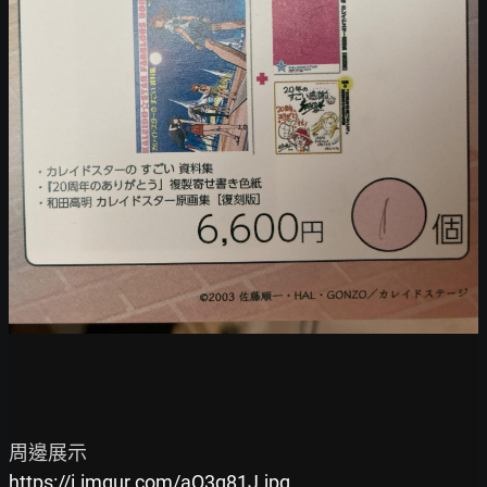
https://i.imgur.com/aQ3q81J.jpg