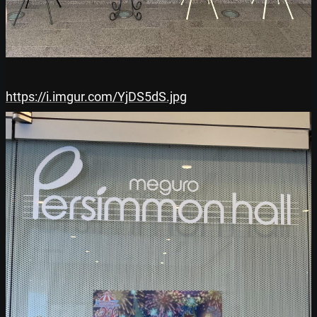
https://i.imgur.com/YjDS5dS.jpg