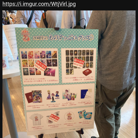
https://i.imgur.com/WtjVirl.jpg