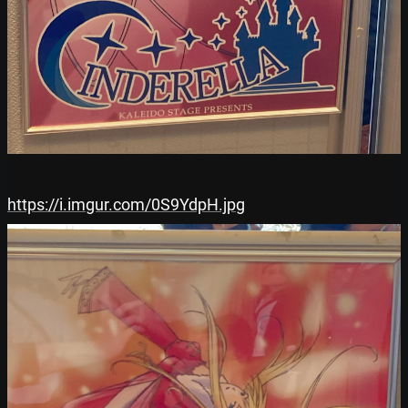
https://i.imgur.com/0S9YdpH.jpg