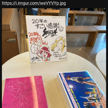
https://i.imgur.com/weVYVYp.jpg