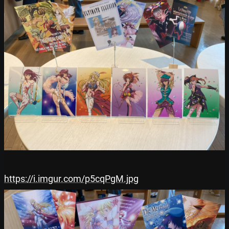
https://i.imgur.com/p5cqPgM.jpg