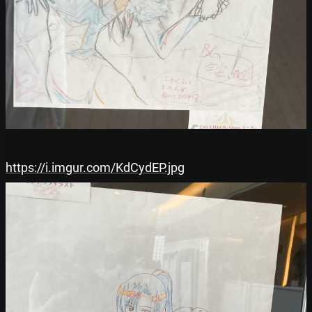
https://i.imgur.com/KdCydEP.jpg