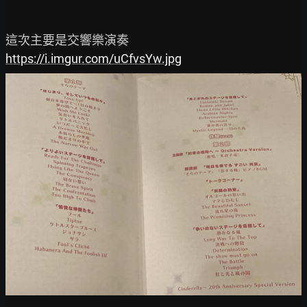
https://i.imgur.com/uCfvsYw.jpg