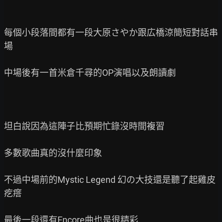
每個小段落間都有一段大原さやか跟広橋涼簡短對話串
場

中場後有一首米倉千尋的OP演唱以及朗讀劇

坦白說因為這陣子比預期忙錄沒時間複習

多數歌曲真的沒什麼印象

不過中場前的Mystic Legend 幻の大技還是聽了起雞皮
疙瘩

最後一段還有Encore曲也是很精彩
