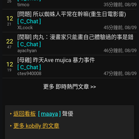
26
timco
35分鐘前
,
08/09
[問題] 所以蜘蛛人平常在幹嘛(重生日電影雷)
12
[
C_Chat
]
21
XLcock
45分鐘前
,
08/09
[閒聊] 肉丸：漫畫家只能畫自己體驗過的事是錯
22
[
C_Chat
]
47
ayachyan
46分鐘前
,
08/09
[母雞] 昨天Ave mujica 暴力事件
12
[
C_Chat
]
19
ctes940008
47分鐘前
,
08/09
更多 即時熱門文章 >>
‣
返回看板
[
maaya
]
聲優
‣
更多 kobilly 的文章