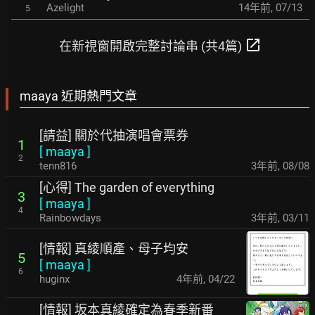
Azelight
14年前
,
07/13
5
open_in_new
在新視窗開啟完整討論串 (共4篇)
maaya 近期熱門文章
[請益] 關於代抽演唱會票券
1
[
maaya
]
2
tenn816
3年前
,
08/08
[心得] The garden of everything
3
[
maaya
]
4
Rainbowdays
3年前
,
03/11
[情報] 真綾順產、母子均安
5
[
maaya
]
6
huginx
4年前
,
04/22
[情報] 坂本真綾確定為春季新番