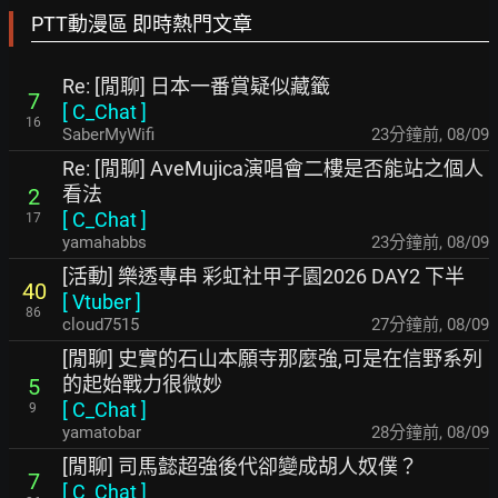
PTT動漫區 即時熱門文章
Re: [閒聊] 日本一番賞疑似藏籤
7
[
C_Chat
]
16
SaberMyWifi
23分鐘前
,
08/09
Re: [閒聊] AveMujica演唱會二樓是否能站之個人
看法
2
[
C_Chat
]
17
yamahabbs
23分鐘前
,
08/09
[活動] 樂透專串 彩虹社甲子園2026 DAY2 下半
40
[
Vtuber
]
86
cloud7515
27分鐘前
,
08/09
[閒聊] 史實的石山本願寺那麼強,可是在信野系列
的起始戰力很微妙
5
[
C_Chat
]
9
yamatobar
28分鐘前
,
08/09
[閒聊] 司馬懿超強後代卻變成胡人奴僕？
7
[
C_Chat
]