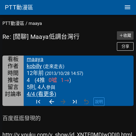
PTT
動漫區
PTT動漫區
/
maaya
Re: [閒聊] Maaya低調台灣行
＋收藏
分享
看板
maaya
作者
kobilly
(走來走去)
時間
12年前
(2013/10/28 14:57)
推噓
4
(
4
推
0
噓
1
→
)
留言
5則, 4人
參與
討論串
4/4 (看更多)
說明
百度逛逛發現的

http://v.youku.com/v_show/id_XNTE0MDIwODI0.html