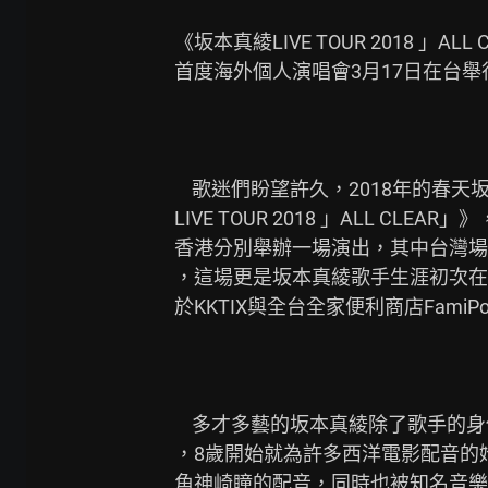
《坂本真綾LIVE TOUR 2018 」ALL CL
首度海外個人演唱會3月17日在台舉行
    歌迷們盼望許久，2018年的春天坂本真綾將再次啟動巡迴，演唱會命名為《坂本真綾

LIVE TOUR 2018 」ALL C
香港分別舉辦一場演出，其中台灣場預定
，這場更是坂本真綾歌手生涯初次在日
於KKTIX與全台全家便利商店FamiPo
    多才多藝的坂本真綾除了歌手的身份以外，在聲優與舞台的領域上也有著不凡的成就

，8歲開始就為許多西洋電影配音的她
角神崎瞳的配音，同時也被知名音樂