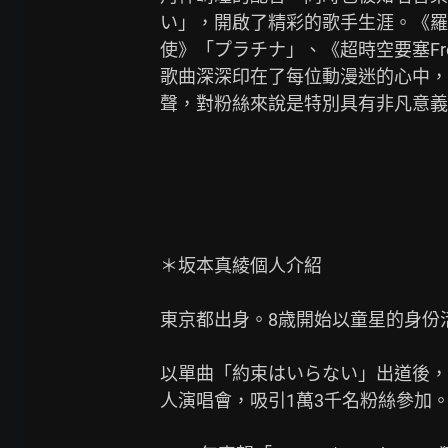
い」，開啟了精彩的歌手生涯。《羅
使》「プラチナ」、《超時空要塞Fro
歌曲深深印在了每位動漫迷的心中，
聲，對粉絲來說是特別具有非凡意義
＊坂本真綾個人介紹

東京都出身。8歳開始以童星的身份活
以單曲「約束はいらない」出道後，持
人演唱會，吸引1萬3千名粉絲參加。