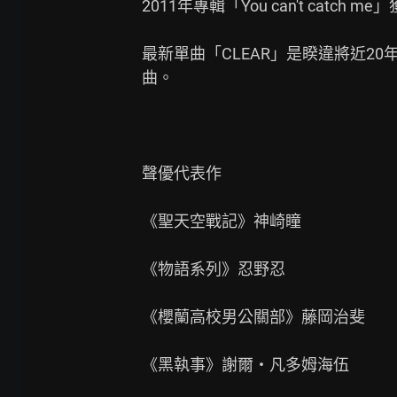
2011年專輯「You can't catch 
最新單曲「CLEAR」是睽違將近2
曲。

聲優代表作

《聖天空戰記》神崎瞳

《物語系列》忍野忍

《櫻蘭高校男公關部》藤岡治斐

《黑執事》謝爾‧凡多姆海伍
