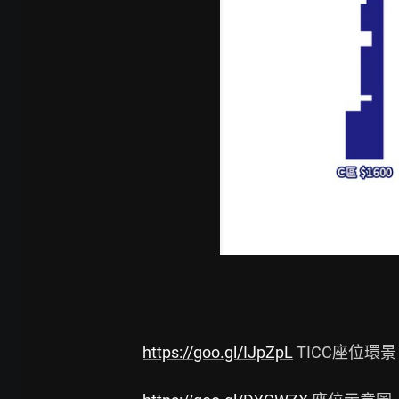
https://goo.gl/IJpZpL
 TICC座位環景
