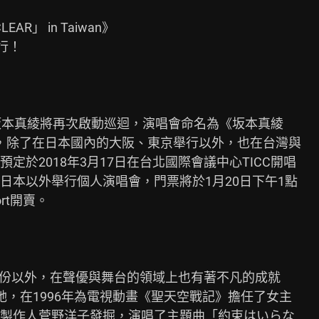
EAR」 in Taiwan》

！

LEAR」》，除了在日本國內的大阪、東京舉行以外，也在台灣與

於2018年3月17日在台北國際會議中心TICC開唱

本以外舉行個人演唱會，門票將於1月20日下午1點

rt開賣。

，在1996年為電視動畫《聖天空戰記》擔任了女主

製作人菅野洋子發掘，演唱了主題曲「約束はいらな
