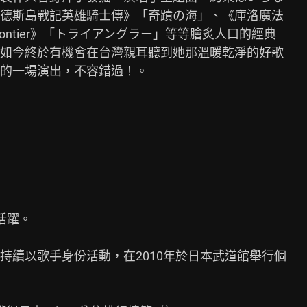
德斯島戰記英雄騎士傳》「奇蹟の海」、《庫洛魔法

ntier》「トライアングラー」等等膾炙人口的經典

如今終於有機會在台灣親耳聽到她那溫暖乾淨的好歌

的一場演出，不容錯過！。

躍。

續以歌手身份活動，在2010年於日本武道館舉行個


