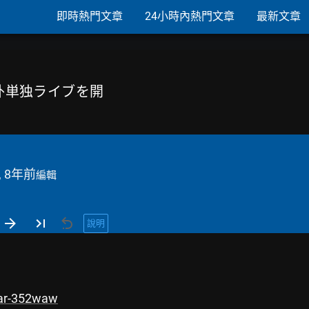
即時熱門文章
24小時內熱門文章
最新文章
海外単独ライブを開
, 8年前
編輯
說明
lear-352waw