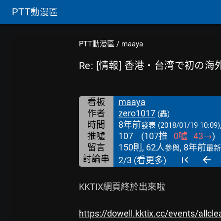
PTT
動漫區
PTT動漫區
/
maaya
Re: [情報] 香港・台湾で初の
看板
maaya
作者
zero1017
(轟)
時間
8年前
發表
(2018/01/19 10:09)
推噓
107
(
107
推
0
噓
43
→
)
留言
150則, 62人
, 8年前
參與
最新
討論串
2/3 (看更多)
KKTIX網頁終於出來啦

https://dowell.kktix.cc/events/allc