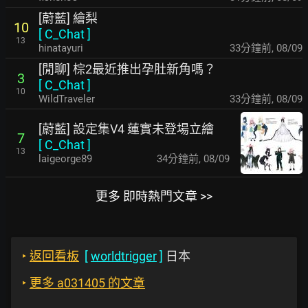
[蔚藍] 繪梨
10
[
C_Chat
]
13
hinatayuri
33分鐘前
,
08/09
[閒聊] 棕2最近推出孕肚新角嗎？
3
[
C_Chat
]
10
WildTraveler
33分鐘前
,
08/09
[蔚藍] 設定集V4 蓮實未登場立繪
7
[
C_Chat
]
13
laigeorge89
34分鐘前
,
08/09
更多 即時熱門文章 >>
‣
返回看板
[
worldtrigger
]
日本
‣
更多 a031405 的文章