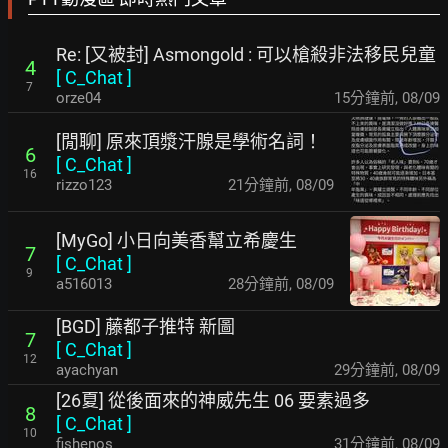
Re: [又被封] Asmongold : 可以槍殺非法移民兒童
4
[
C_Chat
]
7
orze04
15分鐘前
,
08/09
[閒聊] 原來頂漿汗腺是學術名詞！
6
[
C_Chat
]
16
rizzo123
21分鐘前
,
08/09
[MyGo] 小日向美香幫立希慶生
7
[
C_Chat
]
9
a516013
28分鐘前
,
08/09
[BGD] 藤都子推特 新圖
7
[
C_Chat
]
12
ayachyan
29分鐘前
,
08/09
[26夏] 從後面來的神威先生 06 要素過多
8
[
C_Chat
]
10
fishenos
31分鐘前
,
08/09