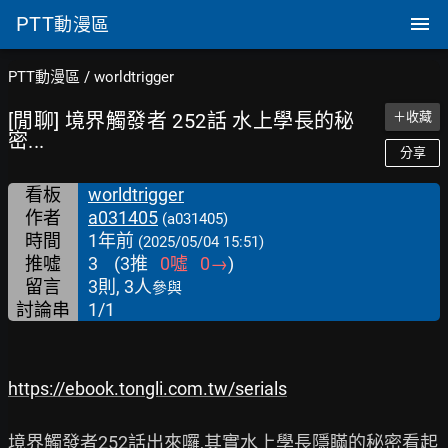
PTT
動漫區
PTT動漫區
/
worldtrigger
[閒聊] 境界觸發者 252話 水上學長的秘
＋收藏
密...
分享
看板
worldtrigger
作者
a031405
(a031405)
時間
1年前
(2025/05/04 15:51)
推噓
3
(
3
推
0
噓
0
→
)
留言
3則, 3人
參與
討論串
1/1
https://ebook.tongli.com.tw/serials
境界觸發者252話出來囉,其實水上學長隱瞞的秘密看起