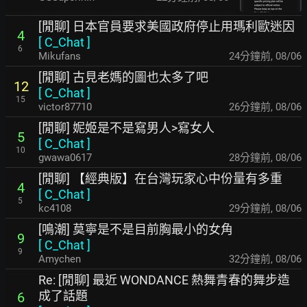
[閒聊] 日本官員要求美國政府停止用瑪利歐迷因
4
[
C_Chat
]
6
Mikufans
24分鐘前
,
08/06
[閒聊] 古見老媽的圖也太多了吧
12
[
C_Chat
]
15
victor87710
26分鐘前
,
08/06
[閒聊] 妮姬是不是寫男人>寫女人
5
[
C_Chat
]
10
gwawa0617
28分鐘前
,
08/06
[閒聊] 【經典版】在台灣玩家心中份量有多重
4
[
C_Chat
]
5
kc4108
29分鐘前
,
08/06
[鳴潮] 莫寧是不是目前胸最小的女角
9
[
C_Chat
]
9
Amychen
32分鐘前
,
08/06
Re: [閒聊] 最近 WONDANCE 熱舞青春的舞步造
成了話題
6