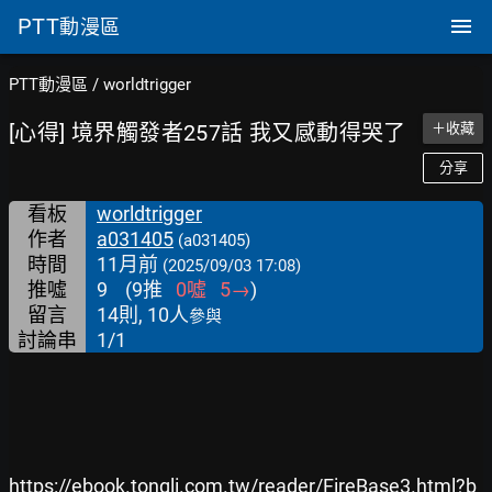
PTT
動漫區
PTT動漫區
/
worldtrigger
[心得] 境界觸發者257話 我又感動得哭了
＋收藏
分享
看板
worldtrigger
作者
a031405
(a031405)
時間
11月前
(2025/09/03 17:08)
推噓
9
(
9
推
0
噓
5
→
)
留言
14則, 10人
參與
討論串
1/1
https://ebook.tongli.com.tw/reader/FireBase3.html?b