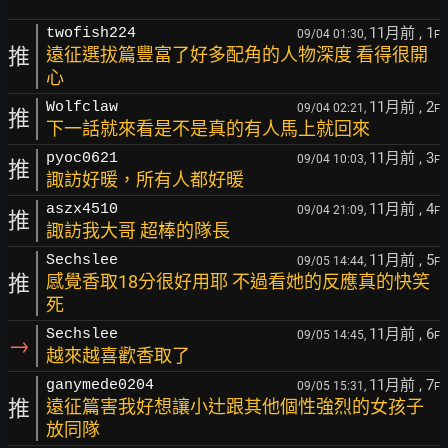
11月前
, 1
twofish224
09/04 01:30,
F
推
遠征選拔篇豐富了好多配角的人物深度 看得很開
心
11月前
, 2
Wolfclaw
09/04 02:21,
F
推
下一話就來看是不是真的有人馬上就回來
11月前
, 3
pyoc0621
09/04 10:03,
F
推
諏訪好暖，所有人都好暖
11月前
, 4
aszx4510
09/04 21:09,
F
推
諏訪我大哥 超棒的隊長
11月前
, 5
Sechslee
09/05 14:44,
F
推
感覺香取18分很好用耶 不過看她的反應真的快笑
死
11月前
, 6
Sechslee
09/05 14:45,
F
→
越來越喜歡香取了
11月前
, 7
ganymede0204
09/05 15:31,
F
推
遠征篇害我好想讓小辻跟其他個性強烈的女孩子
放同隊