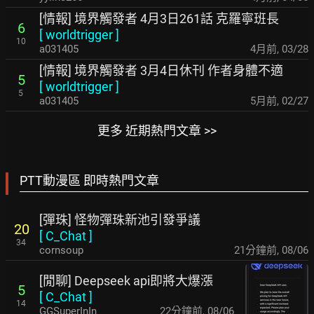
[情報] 境界觸發者 4月3日261話 克羅寧班長
6
[
worldtrigger
]
10
a031405
4月前
,
03/28
[情報] 境界觸發者 3月4日休刊 作者身體不適
5
[
worldtrigger
]
5
a031405
5月前
,
02/27
更多 近期熱門文章 >>
PTT動漫區 即時熱門文章
[彈珠] 怪物彈珠新池引發爭議
20
[
C_Chat
]
34
cornsoup
21分鐘前
,
08/06
[閒聊] Deepseek api即將大爆漲
5
[
C_Chat
]
14
GGSuperInIn
22分鐘前
,
08/06