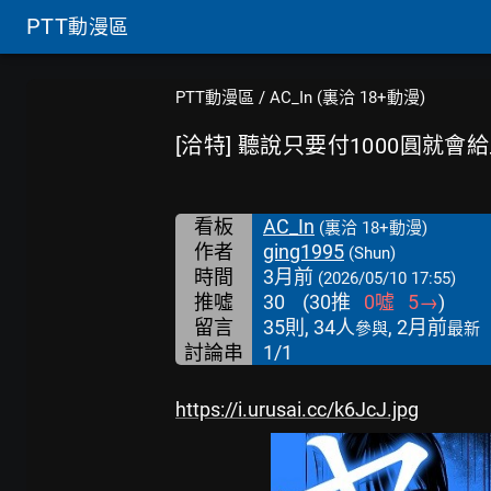
PTT
動漫區
PTT動漫區
/
AC_In (裏洽 18+動漫)
[洽特] 聽說只要付1000圓就
看板
AC_In
(裏洽 18+動漫)
作者
ging1995
(Shun)
時間
3月前
(2026/05/10 17:55)
推噓
30
(
30
推
0
噓
5
→
)
留言
35則, 34人
, 2月前
參與
最新
討論串
1/1
https://i.urusai.cc/k6JcJ.jpg