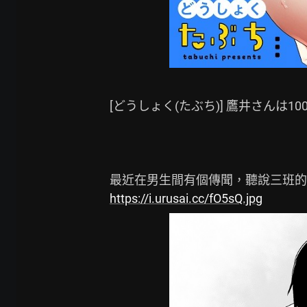
[どうしょく(たぶち)] 鷹井さんは1
https://i.urusai.cc/fO5sQ.jpg