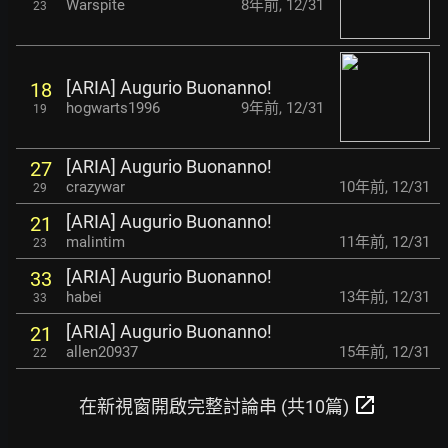
Warspite
8年前
,
12/31
23
[ARIA] Augurio Buonanno!
18
hogwarts1996
9年前
,
12/31
19
[ARIA] Augurio Buonanno!
27
crazywar
10年前
,
12/31
29
[ARIA] Augurio Buonanno!
21
malintim
11年前
,
12/31
23
[ARIA] Augurio Buonanno!
33
habei
13年前
,
12/31
33
[ARIA] Augurio Buonanno!
21
allen20937
15年前
,
12/31
22
open_in_new
在新視窗開啟完整討論串 (共10篇)