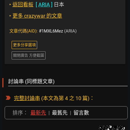
‣
返回看板
[
ARIA
]
日本
‣
更多 crazywar 的文章
文章代碼(AID):
#1MXL6Mez
(ARIA)
更多分享選項
關閉廣告 方便截圖
討論串 (同標題文章)
完整討論串
(本文為第 4 之 10 篇)：
排序：
最新先
|
最舊先
|
留言數