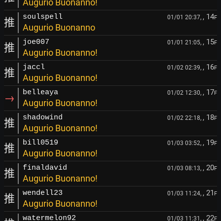
Augurio Buonanno!
, 14
soulspell
01/01 20:37,
F
推
Augurio Buonanno
, 15
joe007
01/01 21:05,
F
推
Augurio Buonanno!
, 16
jaccl
01/02 02:39,
F
推
Augurio Buonanno!
, 17
belleaya
01/02 12:30,
F
→
Augurio Buonanno!
, 18
shadowind
01/02 22:18,
F
推
Augurio Buonanno!
, 19
bill0519
01/03 03:52,
F
推
Augurio Buonanno!
, 20
finaldavid
01/03 08:13,
F
推
Augurio Buonanno!
, 21
wendell23
01/03 11:24,
F
推
Augurio Buonanno!
, 22
watermelon92
01/03 11:31,
F