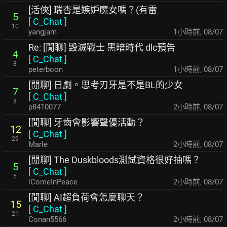
[活俠] 瑞杏是嫉妒魔女嗎？(有雷
5
[
C_Chat
]
10
yangjam
1小時前
,
08/07
Re: [閒聊] 毀滅戰士 黑暗時代 dlc預告
4
[
C_Chat
]
8
peterboon
1小時前
,
08/07
[閒聊] 日劇。思考刃牙是不是BL的少女
7
[
C_Chat
]
8
p8410077
2小時前
,
08/07
[閒聊] 牙齒會影響聲優活動？
12
[
C_Chat
]
29
Marle
2小時前
,
08/07
[閒聊] The Duskbloods測試資格很好抽嗎？
5
[
C_Chat
]
5
iComeInPeace
2小時前
,
08/07
[閒聊] AI超負荷會怎麼聊天？
15
[
C_Chat
]
21
Conan5566
2小時前
,
08/07