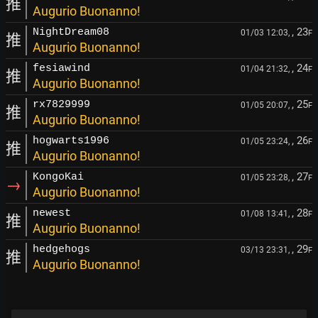
推
Augurio Buonanno!
, 23
NightDream08
01/03 12:03,
F
推
Augurio Buonanno!
, 24
fesiawind
01/04 21:32,
F
推
Augurio Buonanno!
, 25
rx7829999
01/05 20:07,
F
推
Augurio Buonanno!
, 26
hogwarts1996
01/05 23:24,
F
推
Augurio Buonanno!
, 27
KongoKai
01/05 23:28,
F
→
Augurio Buonanno!
, 28
newest
01/08 13:41,
F
推
Augurio Buonanno!
, 29
hedgehogs
03/13 23:31,
F
推
Augurio Buonanno!