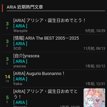
ARIA 近期熱門文章
[ARIA] アリシア，誕生日おめでとう！
3
[
ARIA
]
3
Warspite
9月前
,
10/29
[情報] ARIA The BEST 2005－2025
3
[
ARIA
]
3
SCID
11月前
,
08/13
[自介]yrascea
3
[
ARIA
]
5
yrascea
1年前
,
02/12
[ARIA] Augurio Buonanno！
14
[
ARIA
]
14
frakw
1年前
,
12/31
[ARIA] アリシア，誕生日おめでと
う！
5
[
ARIA
]
5