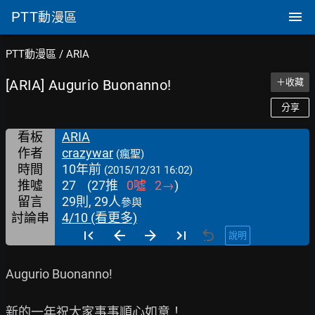
PTT
動漫區
PTT動漫區
/
ARIA
[ARIA] Augurio Buonanno!
＋收藏
分享
看板
ARIA
作者
crazywar
(瘋聖)
時間
10年前
(2015/12/31 16:02)
推噓
27
(
27
推
0
噓
2
→
)
留言
29則, 29人
參與
討論串
4/10 (看更多)
說明
Augurio Buonanno!

新的一年祝大家事事順心如意！
