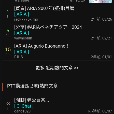
Warspite
1年前
,
10/29
[買賣] ARIA 2007年(壁掛)月曆
1
[
ARIA
]
1
jack7775kimo
2年前
,
03/26
[分享] #ARIAベネチアツアー2024
5
[
ARIA
]
10
wayneshih
2年前
,
02/21
[ARIA] Augurio Buonanno！
15
[
ARIA
]
15
FJHS
2年前
,
01/01
更多 近期熱門文章 >>
PTT動漫區 即時熱門文章
[閒聊] 老公買茶...
-3
[
C_Chat
]
8
cand1023
1小時前
,
08/07