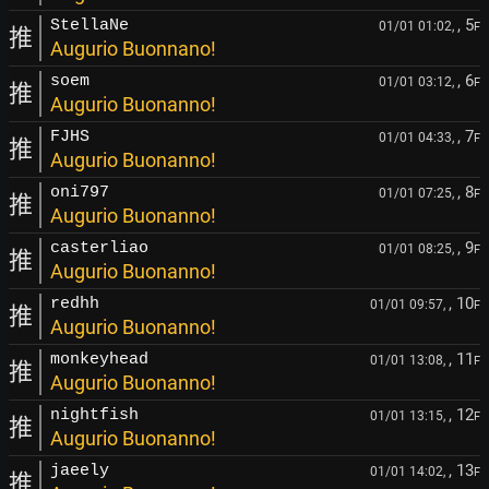
, 5
StellaNe
01/01 01:02,
F
推
Augurio Buonnano!
, 6
soem
01/01 03:12,
F
推
Augurio Buonanno!
, 7
FJHS
01/01 04:33,
F
推
Augurio Buonanno!
, 8
oni797
01/01 07:25,
F
推
Augurio Buonanno!
, 9
casterliao
01/01 08:25,
F
推
Augurio Buonanno!
, 10
redhh
01/01 09:57,
F
推
Augurio Buonanno!
, 11
monkeyhead
01/01 13:08,
F
推
Augurio Buonanno!
, 12
nightfish
01/01 13:15,
F
推
Augurio Buonanno!
, 13
jaeely
01/01 14:02,
F
推