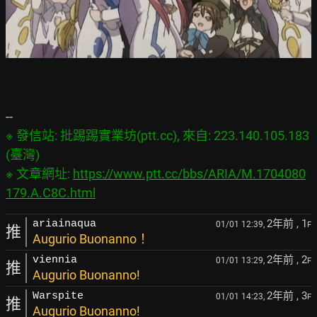
※ 發信站: 批踢踢實業坊(ptt.cc), 來自: 223.140.105.183 
(臺灣)

※ 文章網址: 
https://www.ptt.cc/bbs/ARIA/M.1704080
179.A.C8C.html
2年前
, 1
ariainaqua
01/01 12:39,
F
推
Augurio Buonanno！
2年前
, 2
viennia
01/01 13:29,
F
推
Augurio Buonanno!
2年前
, 3
Warspite
01/01 14:23,
F
推
Augurio Buonanno!