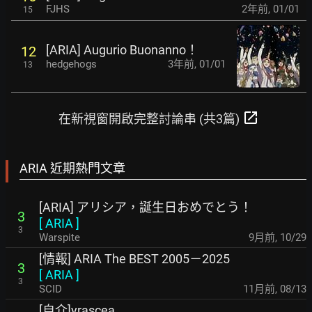
FJHS
2年前
,
01/01
15
[ARIA] Augurio Buonanno！
12
hedgehogs
3年前
,
01/01
13
open_in_new
在新視窗開啟完整討論串 (共3篇)
ARIA 近期熱門文章
[ARIA] アリシア，誕生日おめでとう！
3
[
ARIA
]
3
Warspite
9月前
,
10/29
[情報] ARIA The BEST 2005－2025
3
[
ARIA
]
3
SCID
11月前
,
08/13
[自介]yrascea