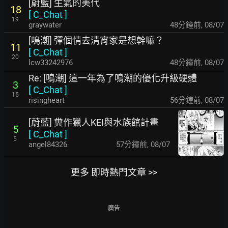
[蔚藍] 生氣的美代
18
[
C_Chat
]
19
graywater
48分鐘前
,
08/07
[鳴潮] 彈個情去清宵家是想幹嘛？
11
[
C_Chat
]
20
lcw33242976
49分鐘前
,
08/07
Re: [鳴潮] 這一年為了鳴潮的優化升級硬體
3
[
C_Chat
]
15
risingheart
56分鐘前
,
08/07
[蔚藍] 糞作獵人KEI與水族館計畫
5
[
C_Chat
]
5
angel84326
58分鐘前
,
08/07
更多 即時熱門文章 >>
廣告