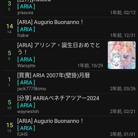
3
[
ARIA
]
5
yrascea
1年前
,
02/12
[ARIA] Augurio Buonanno！
14
[
ARIA
]
14
frakw
1年前
,
12/31
[ARIA] アリシア，誕生日おめでと
う！
5
[
ARIA
]
5
Warspite
1年前
,
10/29
[買賣] ARIA 2007年(壁掛)月曆
1
[
ARIA
]
1
jack7775kimo
2年前
,
03/26
[分享] #ARIAベネチアツアー2024
5
[
ARIA
]
10
wayneshih
2年前
,
02/21
[ARIA] Augurio Buonanno！
15
[
ARIA
]
15
FJHS
2年前
,
01/01