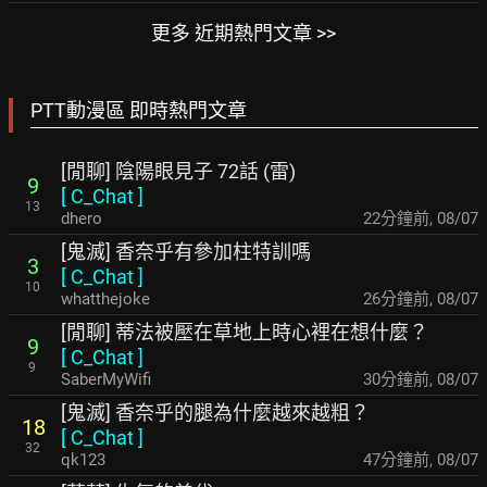
更多 近期熱門文章 >>
PTT動漫區 即時熱門文章
[閒聊] 陰陽眼見子 72話 (雷)
9
[
C_Chat
]
13
dhero
23分鐘前
,
08/07
[鬼滅] 香奈乎有參加柱特訓嗎
3
[
C_Chat
]
10
whatthejoke
27分鐘前
,
08/07
[閒聊] 蒂法被壓在草地上時心裡在想什麼？
9
[
C_Chat
]
9
SaberMyWifi
30分鐘前
,
08/07
[鬼滅] 香奈乎的腿為什麼越來越粗？
18
[
C_Chat
]
32
qk123
48分鐘前
,
08/07