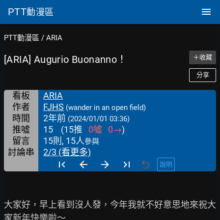
PTT
動漫區
PTT動漫區
/
ARIA
[ARIA] Augurio Buonanno！
＋收藏
分享
看板
ARIA
作者
FJHS
(wander in an open field)
時間
2年前
(2024/01/01 03:36)
推噓
15
(
15
推
0
噓
0
→
)
留言
15則, 15人
參與
討論串
2/3 (看更多)
說明
大家好，早上看到沒人發，今年我就不好意思地來祝大
家新年快樂啦～
