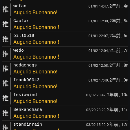
2年前
, 4
wefan
01/01 14:47,
F
推
Augurio Buonanno!
2年前
, 5
Gaofar
01/01 17:30,
F
推
Augurio Buonanno！
2年前
, 6
bill0519
01/01 22:07,
F
推
Augurio Buonanno！
2年前
, 7
wedo
01/02 12:04,
F
推
Augurio Buonanno！
2年前
, 8
hedgehogs
01/02 12:58,
F
推
Augurio Buonanno!
2年前
, 9
frank90043
01/02 17:40,
F
推
Augurio Buonanno!
2年前
, 10
fesiawind
01/02 23:42,
F
推
Augurio Buonanno!
2年前
, 11
Senkanohana
02/29 23:29,
F
推
Augurio Buonanno！
2年前
, 12
standinrain
03/02 15:20,
F
推