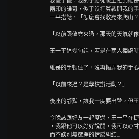
我僵了僵，我的手給從膝上拉到維哥
兩印的維哥，似乎沒打算鬆開我的手
一平搭話，「怎麼會找敬堯來爬山？
「以前跟敬堯來過，那天的天氣就像
王一平這幾句話，若是在兩人獨處時
維哥的手頓住了，沒再摳弄我的手心
「以前來過？是學校辦活動？」

後座的靜默，讓我一度要出聲，但王
今晚該跟好友一起度過，王一平在捷
，我跟他可以好好說開，我可以心甘
而不談別無選擇的情感糾結…
