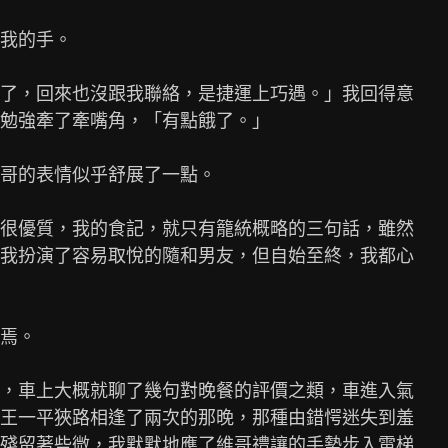
我的手。

了，回來也沒跟我聯絡，是捷運上巧遇。」我回得意

勉強牽了牽嘴角，「有點餓了。」

哥的表情似乎舒展了一點。

很優質，我的食記，就只有籠統概略的三句話，雖然

我扮演了容易取悅的隨和男友，但自始至終，我都心

焉。

，車上大概就聊了幾句對晚餐的評價之類，車進入氣

王一平狹路相逢了兩次的那晚，那種由錯愕迷失到羞

殘留著些微，我默默地應了維哥禮讓的手勢步入電梯
