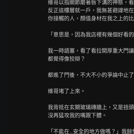
維哥以指關節磨著唇下溝的神態，看
反正這樓層就一戶，我無甚避諱地在
你接觸的人，顏值身材在我之上的比
「意思是，因為我店裡有幾個好看的
我一時語塞，看了看拉開厚重大門讓
都覺得像狡辯？

都進了門後，不大不小的爭論中止了
維哥堵了上來。

我背抵在玄關玻璃磚牆上，又是扭頭
沒再猛攻我的嘴跟下體。

「不能在…安全的地方做嗎？」我餘