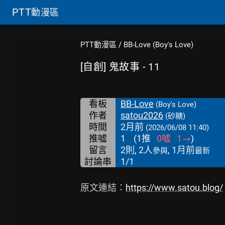
PTT
動漫區
PTT動漫區
/
BB-Love (Boy's Love)
[自創] 鬼故事 - 11
看板
BB-Love
(Boy's Love)
作者
satou2026
(砂糖)
時間
2月前
(2026/06/08 11:40)
推噓
1
(
1
推
0
噓
1
→
)
留言
2則, 2人
, 1月前
參與
最新
討論串
1/1
原文連結：
https://www.satou.blog/