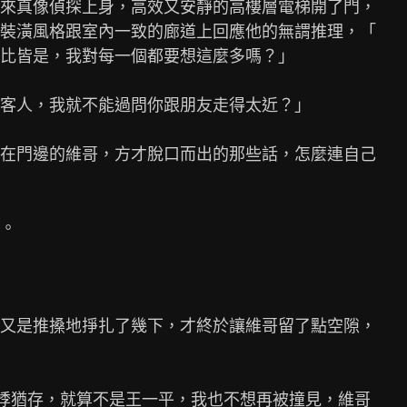
來真像偵探上身，高效又安靜的高樓層電梯開了門，

裝潢風格跟室內一致的廊道上回應他的無謂推理，「

比皆是，我對每一個都要想這麼多嗎？」

客人，我就不能過問你跟朋友走得太近？」

在門邊的維哥，方才脫口而出的那些話，怎麼連自己

。

又是推搡地掙扎了幾下，才終於讓維哥留了點空隙，

悸猶存，就算不是王一平，我也不想再被撞見，維哥
