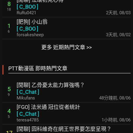
8
[
C_BOO
]
18
RuRu0421
2天前
,
08/03
[肥狗] 小山翁
1
[
C_BOO
]
6
forsakesheep
3天前
,
08/02
更多 近期熱門文章 >>
PTT動漫區 即時熱門文章
[閒聊] 乙骨憂太能力算強嗎？
5
[
C_Chat
]
9
Mikufans
48分鐘前
,
08/06
[FGO] 法米通 冠位從者統計
4
[
C_Chat
]
5
teresa4785
1小時前
,
08/06
[閒聊] 囧科維奇在網王世界要怎麼呈現？