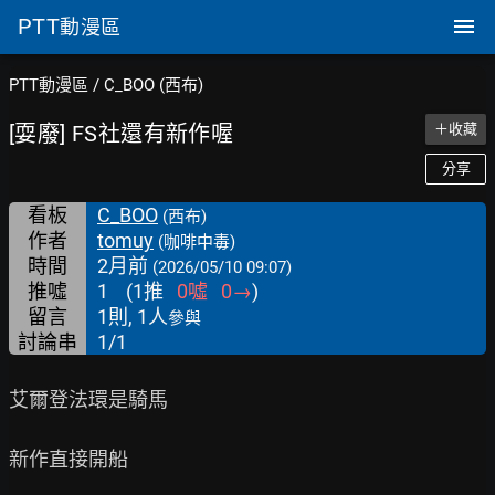
PTT
動漫區
PTT動漫區
/
C_BOO (西布)
[耍廢] FS社還有新作喔
＋收藏
分享
看板
C_BOO
(西布)
作者
tomuy
(咖啡中毒)
時間
2月前
(2026/05/10 09:07)
推噓
1
(
1
推
0
噓
0
→
)
留言
1則, 1人
參與
討論串
1/1
艾爾登法環是騎馬

新作直接開船
