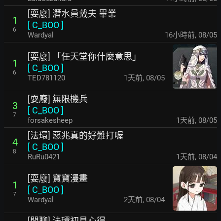
[耍廢] 潛水員戴夫 畢業
1
[
C_BOO
]
6
Wardyal
16小時前
,
08/05
[耍廢] 「任天堂你什麼意思」
1
[
C_BOO
]
6
TED781120
1天前
,
08/05
[耍廢] 無限機兵
3
[
C_BOO
]
7
forsakesheep
1天前
,
08/05
[法環] 惡兆真的好難打喔
4
[
C_BOO
]
8
RuRu0421
1天前
,
08/04
[耍廢] 寶寶漫畫
1
[
C_BOO
]
7
Wardyal
2天前
,
08/04
[閒聊] 法環初見心得