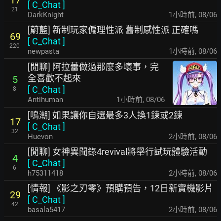
17
[
C_Chat
]
21
DarkKnight
1小時前
,
08/06
[蔚藍] 新制玩家偏理性派 舊制感性派 正確嗎
69
[
C_Chat
]
220
newpasta
1小時前
,
08/06
[閒聊] 阿拉蕾做過那麼多壞事，完
全喜歡不起來
5
[
C_Chat
]
8
Antihuman
1小時前
,
08/06
[鳴潮] 如果讓你自選最多3人換1鍊或2鍊
17
[
C_Chat
]
32
Huevon
2小時前
,
08/06
[閒聊] 女神異聞錄4revival將舉行試玩體驗活動
4
[
C_Chat
]
6
h75311418
2小時前
,
08/06
[情報] 《影之刃零》預購預告，12日新實機影片
29
[
C_Chat
]
42
basala5417
2小時前
,
08/06