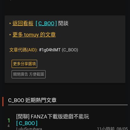
‣
返回看板
[
C_BOO
]
閒談
‣
更多 tomuy 的文章
文章代碼(AID):
#1g04hIMT
(C_BOO)
更多分享選項
關閉廣告 方便截圖
C_BOO 近期熱門文章
[閒聊] FANZA下載版遊戲不能玩
1
[
C_BOO
]
4
LuluSuzuhara
11小時前
,
08/05