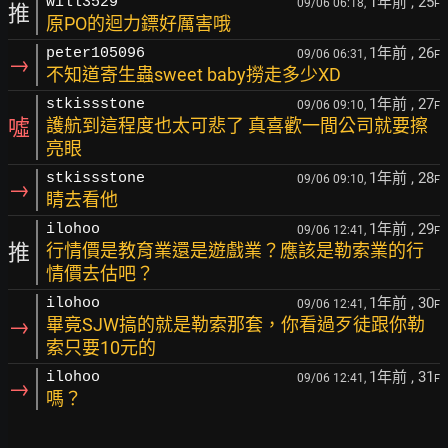
1年前
, 25
will3529
09/06 06:18,
F
推
原PO的迴力鏢好厲害哦
1年前
, 26
peter105096
09/06 06:31,
F
→
不知道寄生蟲sweet baby撈走多少XD
1年前
, 27
stkissstone
09/06 09:10,
F
噓
護航到這程度也太可悲了 真喜歡一間公司就要擦
亮眼
1年前
, 28
stkissstone
09/06 09:10,
F
→
睛去看他
1年前
, 29
ilohoo
09/06 12:41,
F
推
行情價是教育業還是遊戲業？應該是勒索業的行
情價去估吧？
1年前
, 30
ilohoo
09/06 12:41,
F
→
畢竟SJW搞的就是勒索那套，你看過歹徒跟你勒
索只要10元的
1年前
, 31
ilohoo
09/06 12:41,
F
→
嗎？