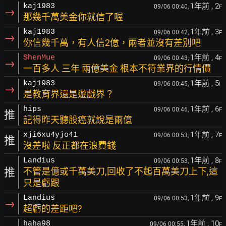
1年前
, 2
kaj1983
09/06 00:40,
F
→
那幾千萬美金你就信了喔
1年前
, 3
kaj1983
09/06 00:42,
F
→
你信幾千萬，有人信2億，兩者並沒有差別吧
1年前
, 4
ShenMue
09/06 00:43,
F
→
一百多人 三年 兩億美金 根本不符業界的行情價
1年前
, 5
kaj1983
09/06 00:45,
F
→
是教育界還是遊戲界？
1年前
, 6
hips
09/06 00:46,
F
推
記得昨天聽股癌就說是兩億
1年前
, 7
xji6xu4yjo41
09/06 00:53,
F
推
沒差啦 反正都在浪費錢
1年前
, 8
Landius
09/06 00:53,
F
推
不管是億或千萬美刀,回收了不起百萬美刀上下,這
只是虧跟
1年前
, 9
Landius
09/06 00:53,
F
→
超虧的差距吧?
1年前
, 10
haha98
09/06 00:55,
F