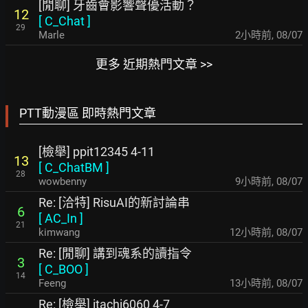
[閒聊] 牙齒會影響聲優活動？
12
[
C_Chat
]
29
Marle
2小時前
,
08/07
更多 近期熱門文章 >>
PTT動漫區 即時熱門文章
[檢舉] ppit12345 4-11
13
[
C_ChatBM
]
28
wowbenny
9小時前
,
08/07
Re: [洽特] RisuAI的新討論串
6
[
AC_In
]
21
kimwang
12小時前
,
08/07
Re: [閒聊] 講到魂系的讀指令
3
[
C_BOO
]
14
Feeng
13小時前
,
08/07
Re: [檢舉] itachi6060 4-7