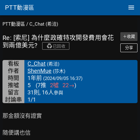
PTT
動漫區
PTT動漫區
/
C_Chat (希洽)
Re: [索尼] 為什麼政確特攻開發費用會花
＋收藏
到兩億美元?
已回收
分享
看板
C_Chat
(希洽)
作者
ShenMue
(莎木)
時間
1年前
(2024/09/05 16:37)
推噓
5
(
7
推
2
噓
22
→
)
留言
31則, 16人
參與
討論串
1/1
那金額沒有證實

隨便講也信
