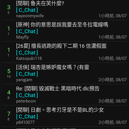
[閒聊] 魯夫在笑什麼?
3
[
C_Chat
]
5
nayeonmywife
1小時前
,
08/07
[原神] 你的意思是說我要去至冬拉電線嗎
1
[
C_Chat
]
1
Mayfly
1小時前
,
08/07
[26夏] 擅長逃跑的殿下二期 16 信濃假面
1
[
C_Chat
]
1
Katsuyuki118
1小時前
,
08/07
[活俠] 瑞杏是嫉妒魔女嗎？(有雷
5
[
C_Chat
]
10
yangjam
2小時前
,
08/07
Re: [閒聊] 毀滅戰士 黑暗時代 dlc預告
4
[
C_Chat
]
8
peterboon
2小時前
,
08/07
[閒聊] 日劇。思考刃牙是不是BL的少女
7
[
C_Chat
]
8
p8410077
2小時前
,
08/07