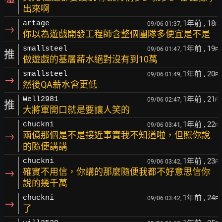
出來啊
1年前
, 18
artage
09/06 01:37,
F
→
你以為遊戲開發工程師含整個團隊多便宜是不是
1年前
, 19
smallsteel
09/06 01:47,
F
推
做遊戲的基層薪水絕對沒有到10萬
1年前
, 20
smallsteel
09/06 01:49,
F
→
然後QA薪水會更低
1年前
, 21
Well2981
09/06 02:47,
F
推
大將軍開口就是要讓人笑的
1年前
, 22
chuckni
09/06 03:41,
F
→
兩億那個是不是接近事實我不知道啦，但照你說
的隨便講講
1年前
, 23
chuckni
09/06 03:42,
F
→
確實不用信，你講的那麼隨便我都不好意思信你
說的幾千萬
1年前
, 24
chuckni
09/06 03:42,
F
→
了