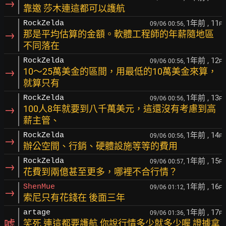
→
靠邀 莎木連這都可以護航
1年前
, 11
RockZelda
09/06 00:56,
F
→
那是平均估算的金額。軟體工程師的年薪隨地區
不同落在
1年前
, 12
RockZelda
09/06 00:56,
F
→
10～25萬美金的區間，用最低的10萬美金來算，
就算只有
1年前
, 13
RockZelda
09/06 00:56,
F
→
100人8年就要到八千萬美元，這還沒有考慮到高
薪主管、
1年前
, 14
RockZelda
09/06 00:56,
F
→
辦公空間、行銷、硬體設施等等的費用
1年前
, 15
RockZelda
09/06 00:57,
F
→
花費到兩億甚至更多，哪裡不合行情？
1年前
, 16
ShenMue
09/06 01:12,
F
→
索尼只有花錢在 後面三年
1年前
, 17
artage
09/06 01:36,
F
噓
笑死 連這都要護航 你說行情多少就多少喔 證據拿