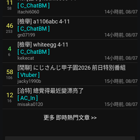
11
[
C_ChatBM
]
58
itachi6060
14小時前
,
08/07
[檢舉] a1106abc 4-11
46
[
C_ChatBM
]
253
gn07199
14小時前
,
08/07
[檢舉] whiteegg 4-11
4
[
C_ChatBM
]
6
kekecat
14小時前
,
08/07
[閒聊] にじさんじ甲子園2026 前日特別番組
58
[
Vtuber
]
106
jacky1990b
15小時前
,
08/07
[洽特] 總覺得最近變漂亮了
12
[
AC_In
]
16
misaka0120
15小時前
,
08/07
更多 即時熱門文章 >>