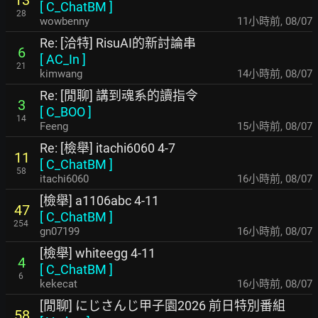
[
C_ChatBM
]
28
wowbenny
11小時前
,
08/07
Re: [洽特] RisuAI的新討論串
6
[
AC_In
]
21
kimwang
14小時前
,
08/07
Re: [閒聊] 講到魂系的讀指令
3
[
C_BOO
]
14
Feeng
15小時前
,
08/07
Re: [檢舉] itachi6060 4-7
11
[
C_ChatBM
]
58
itachi6060
16小時前
,
08/07
[檢舉] a1106abc 4-11
47
[
C_ChatBM
]
254
gn07199
16小時前
,
08/07
[檢舉] whiteegg 4-11
4
[
C_ChatBM
]
6
kekecat
16小時前
,
08/07
[閒聊] にじさんじ甲子園2026 前日特別番組
58