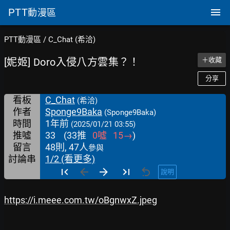
PTT
動漫區
PTT動漫區
/
C_Chat (希洽)
[妮姬] Doro入侵八方雲集？！
＋收藏
分享
看板
C_Chat
(希洽)
作者
Sponge9Baka
(Sponge9Baka)
時間
1年前
(2025/01/21 03:55)
推噓
33
(
33
推
0
噓
15
→
)
留言
48則, 47人
參與
討論串
1/2 (看更多)
說明
https://i.meee.com.tw/oBgnwxZ.jpeg