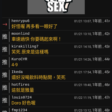
1年前
, 41
henrypu6
01/21 13:07,
F
→
好怪喔 再多看一眼好了
1年前
, 42
moonlind
01/21 13:10,
F
推
車速過快 你要碼起來啊！
1年前
, 43
kirakilling7
01/21 14:10,
F
推
笑死 原來是這樣嗎
1年前
, 44
KuroCYR
01/21 14:26,
F
推
4-9
1年前
, 45
Ikeda
01/21 17:54,
F
推
還好沒喝飲料時點開，笑死
1年前
, 46
hotfires
01/21 19:40,
F
推
這就是雅量
1年前
, 47
louis0724
01/22 11:19,
F
推
Doro 好色喔
1年前
, 48
fmp1234
01/23 13:12,
F