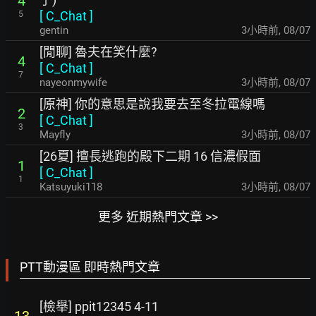
4
[
C_Chat
]
5
gentin
3小時前
,
08/07
[閒聊] 魯夫在笑什麼?
4
[
C_Chat
]
7
nayeonmywife
3小時前
,
08/07
[原神] 你的意思是說我要去至冬拉電線嗎
2
[
C_Chat
]
3
Mayfly
3小時前
,
08/07
[26夏] 擅長逃跑的殿下二期 16 信濃假面
1
[
C_Chat
]
1
Katsuyuki118
3小時前
,
08/07
更多 近期熱門文章 >>
PTT動漫區 即時熱門文章
[檢舉] ppit12345 4-11
13