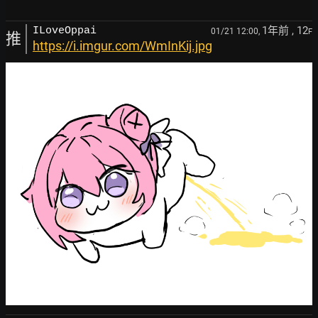
1年前
, 12
ILoveOppai
01/21 12:00,
F
推
https://i.imgur.com/WmInKij.jpg