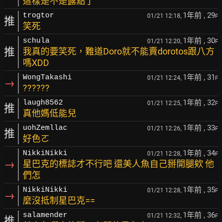
這樣是不是露點了
1年前
, 29
trogtor
01/21 12:18,
F
推
笑死
1年前
, 30
schula
01/21 12:20,
F
推
我真的要笑死，難道Doro就不能賣dorotos跟八方
嗎XDD
1年前
, 31
WongTakashi
01/21 12:24,
F
→
??????
1年前
, 32
laugh8562
01/21 12:25,
F
推
真他媽低能兒
1年前
, 33
uohZemllac
01/21 12:26,
F
推
好色ㄛ
1年前
, 34
NikkiNikki
01/21 12:28,
F
→
星巴克的標誌才不行吧 還美人魚自己掰開腿欸 他
們怎
1年前
, 35
NikkiNikki
01/21 12:28,
F
→
麼沒抵制星巴克==
1年前
, 36
salamender
01/21 12:32,
F
推