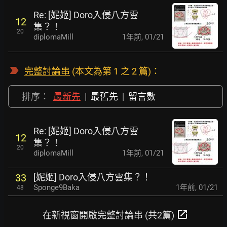
Re: [妮姬] Doro入侵八方雲
12
集？！
20
diplomaMill
1年前
,
01/21
完整討論串
(本文為第 1 之 2 篇)：
排序：
最新先
|
最舊先
|
留言數
Re: [妮姬] Doro入侵八方雲
12
集？！
20
diplomaMill
1年前
,
01/21
[妮姬] Doro入侵八方雲集？！
33
Sponge9Baka
1年前
,
01/21
48
open_in_new
在新視窗開啟完整討論串 (共2篇)