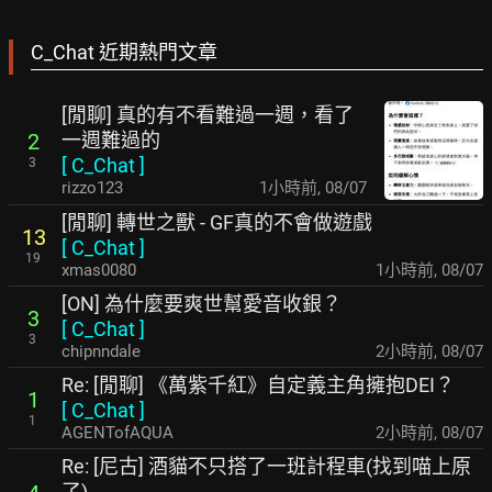
C_Chat 近期熱門文章
[閒聊] 真的有不看難過一週，看了
一週難過的
2
[
C_Chat
]
3
rizzo123
1小時前
,
08/07
[閒聊] 轉世之獸 - GF真的不會做遊戲
13
[
C_Chat
]
19
xmas0080
1小時前
,
08/07
[ON] 為什麼要爽世幫愛音收銀？
3
[
C_Chat
]
3
chipnndale
2小時前
,
08/07
Re: [閒聊] 《萬紫千紅》自定義主角擁抱DEI？
1
[
C_Chat
]
1
AGENTofAQUA
2小時前
,
08/07
Re: [尼古] 酒貓不只搭了一班計程車(找到喵上原
了)