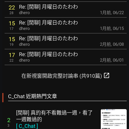
Re: [閒聊] 月曜日のたわわ
22
dhero
1月前
,
06/22
28
Re: [閒聊] 月曜日のたわわ
15
dhero
1月前
,
06/15
17
Re: [閒聊] 月曜日のたわわ
15
dhero
2月前
,
06/08
19
Re: [閒聊] 月曜日のたわわ
17
dhero
2月前
,
06/01
22
open_in_new
在新視窗開啟完整討論串 (共910篇)
C_Chat 近期熱門文章
[閒聊] 真的有不看難過一週，看了
一週難過的
2
[
C_Chat
]
3