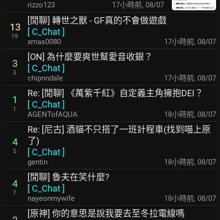
rizzo123
17小時前
,
08/07
[閒聊] 轉世之獸 - GF真的不會做遊戲
13
[
C_Chat
]
19
xmas0080
17小時前
,
08/07
[ON] 為什麼要爽世幫愛音收銀？
3
[
C_Chat
]
3
chipnndale
17小時前
,
08/07
Re: [閒聊] 《萬紫千紅》自定義主角擁抱DEI？
1
[
C_Chat
]
1
AGENTofAQUA
18小時前
,
08/07
Re: [尼古] 酒貓不只搭了一班計程車(找到喵上原
了)
4
[
C_Chat
]
5
gentin
18小時前
,
08/07
[閒聊] 魯夫在笑什麼?
4
[
C_Chat
]
7
nayeonmywife
18小時前
,
08/07
[原神] 你的意思是說我要去至冬拉電線嗎