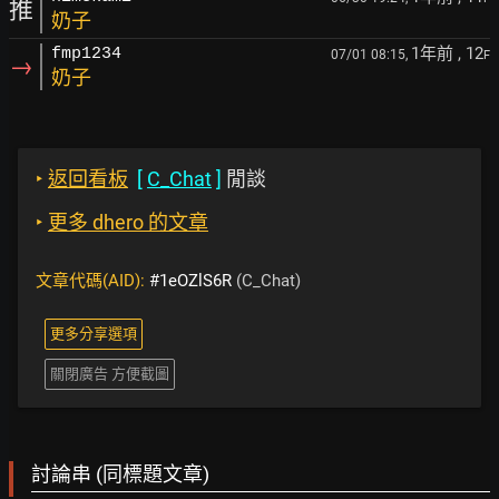
推
奶子
1年前
, 12
fmp1234
07/01 08:15,
F
→
奶子
‣
返回看板
[
C_Chat
]
閒談
‣
更多 dhero 的文章
文章代碼(AID):
#1eOZlS6R
(C_Chat)
更多分享選項
關閉廣告 方便截圖
討論串 (同標題文章)