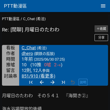
PTT
動漫區
PTT動漫區
/
C_Chat (希洽)
Re: [閒聊] 月曜日のたわわ
＋收藏
分享
看板
C_Chat
(希洽)
作者
dhero
(鋼鉄の孤狼)
時間
1年前
(2025/06/30 07:25)
推噓
10
(
10
推
0
噓
2
→
)
留言
12則, 12人
參與
討論串
851/910 (看更多)
說明
月曜日のたわわ　その５４１　『海開き②』
