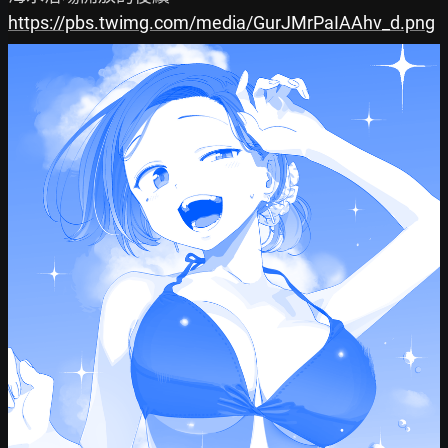
https://pbs.twimg.com/media/GurJMrPaIAAhv_d.png