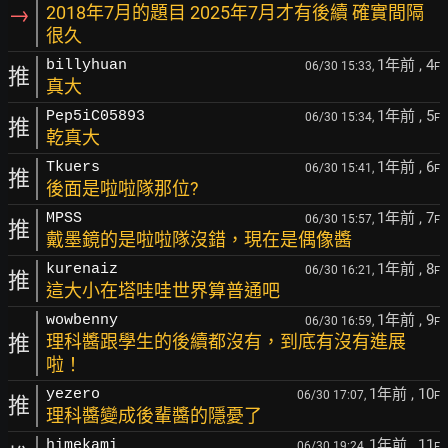
→
2018年7月的題目 2025年7月才有後續 確實間隔
很久
1年前
, 4
billyhuan
06/30 15:33,
F
推
真大
1年前
, 5
Pep5iC05893
06/30 15:34,
F
推
乾真大
1年前
, 6
Tkuers
06/30 15:41,
F
推
後面是啦啦隊那位?
1年前
, 7
MPSS
06/30 15:57,
F
推
戴墨鏡的是啦啦隊沒錯，現在是偶像醬
1年前
, 8
kurenaiz
06/30 16:21,
F
推
這大小在塔哇哇世界算普通吧
1年前
, 9
wowbenny
06/30 16:59,
F
推
理科醬跟學生的後續都沒有，到底有沒有進展
啦！
1年前
, 10
yezero
06/30 17:07,
F
推
理科醬變成後輩醬的隱憂了
1年前
, 11
himekami
06/30 19:24,
F