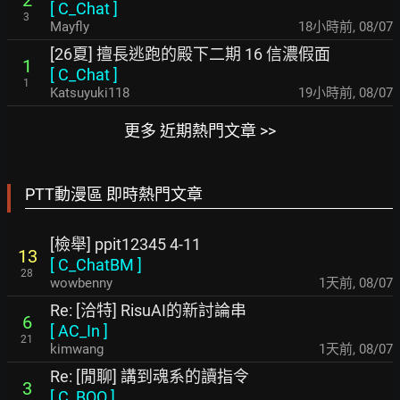
2
[
C_Chat
]
3
Mayfly
18小時前
,
08/07
[26夏] 擅長逃跑的殿下二期 16 信濃假面
1
[
C_Chat
]
1
Katsuyuki118
19小時前
,
08/07
更多 近期熱門文章 >>
PTT動漫區 即時熱門文章
[檢舉] ppit12345 4-11
13
[
C_ChatBM
]
28
wowbenny
1天前
,
08/07
Re: [洽特] RisuAI的新討論串
6
[
AC_In
]
21
kimwang
1天前
,
08/07
Re: [閒聊] 講到魂系的讀指令
3
[
C_BOO
]