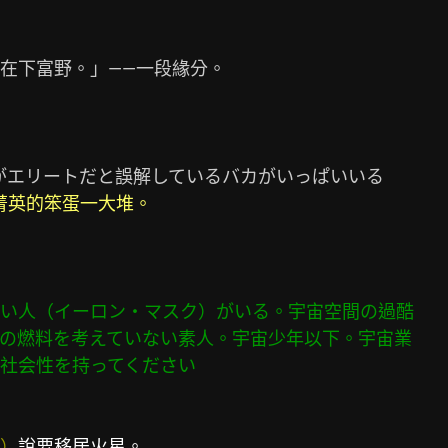
在下富野。」——一段緣分。

菁英的笨蛋一大堆。
い人（イーロン・マスク）がいる。宇宙空間の過酷

の燃料を考えていない素人。宇宙少年以下。宇宙業

社会性を持ってください
）
說要移居火星。