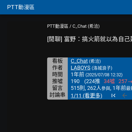
PTT
動漫區
PTT動漫區
/
C_Chat (希洽)
[閒聊] 富野：搞火箭就以為自
看板
C_Chat
(希洽)
作者
LABOYS
(洛城浪子)
時間
1年前
(2025/07/08 12:32)
推噓
190
(
224
推
34
噓
257
留言
515則, 262人
, 1年前
參與
最
討論串
1/11 (看更多)