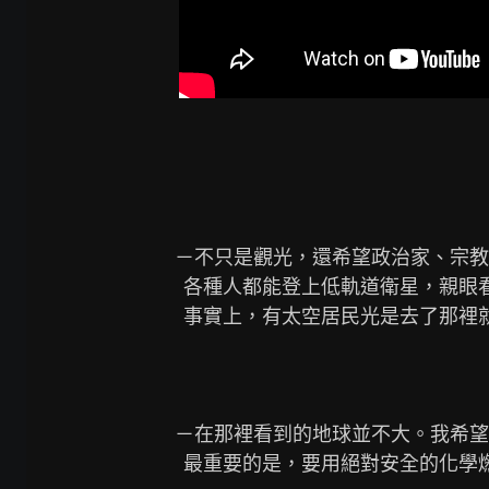
－不只是觀光，還希望政治家、宗教
  各種人都能登上低軌道衛星，親眼看看地球。

  事實上，有太空居民光是去了那裡就說「看見了神」。世界觀肯定會有所改變。

－在那裡看到的地球並不大。我希望
  最重要的是，要用絕對安全的化學燃料火箭造出「觀光丸」。
