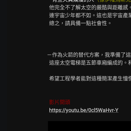
  他完全不了解太空的嚴酷與距離感。連返程燃料都沒考慮，根本外行，

  連宇宙少年都不如。這也是宇宙產業從業者的怠惰所造成的。

  總之，請具備一點社會性。

－作為火箭的替代方案，我準備了這
  這座太空電梯是五節車廂編成的。和火箭不同，它並不劃出拋物線，而是直線上升。

  希望工程學者能對這種簡潔產生憧憬。

  影片開頭
https://youtu.be/0cl5WaHvr-Y