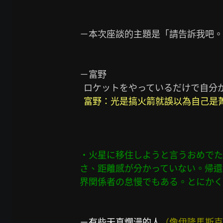
－本次座談的主題是「請告訴我吧。
－富野

  ロケットをやっているだけで自分がエリートだと誤解しているバカがいっぱいいる

富野：光是搞火箭就誤以為自己是
・火星に移住しようと言うおめでた
さ、距離感が分かっていない。帰還
界関係者の怠慢でもある。とにかく
－有些天真爛漫的人
（像伊隆馬斯克