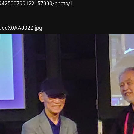
/1942500799122157990/photo/1
lCedX0AAJ02Z.jpg