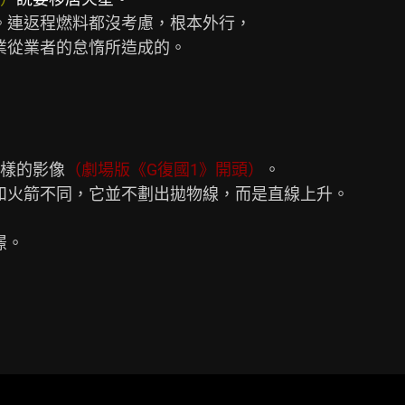
樣的影像
（劇場版《G復國1》開頭）
。
