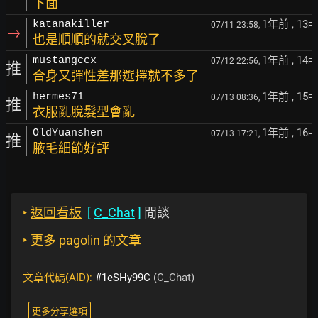
下面
1年前
, 13
katanakiller
07/11 23:58,
F
→
也是順順的就交叉脫了
1年前
, 14
mustangccx
07/12 22:56,
F
推
合身又彈性差那選擇就不多了
1年前
, 15
hermes71
07/13 08:36,
F
推
衣服亂脫髮型會亂
1年前
, 16
OldYuanshen
07/13 17:21,
F
推
腋毛細節好評
‣
返回看板
[
C_Chat
]
閒談
‣
更多 pagolin 的文章
文章代碼(AID):
#1eSHy99C
(C_Chat)
更多分享選項