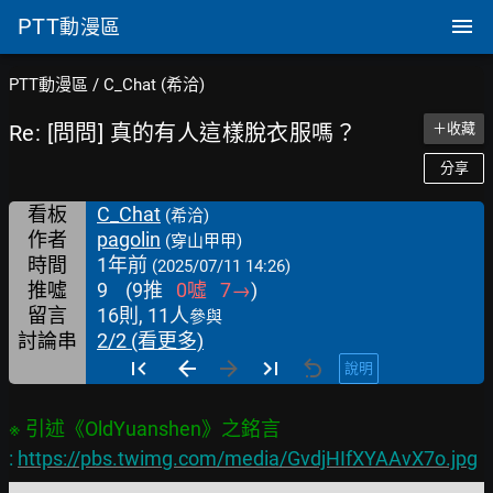
PTT
動漫區
PTT動漫區
/
C_Chat (希洽)
Re: [問問] 真的有人這樣脫衣服嗎？
＋收藏
分享
看板
C_Chat
(希洽)
作者
pagolin
(穿山甲甲)
時間
1年前
(2025/07/11 14:26)
推噓
9
(
9
推
0
噓
7
→
)
留言
16則, 11人
參與
討論串
2/2 (看更多)
說明
: 
https://pbs.twimg.com/media/GvdjHIfXYAAvX7o.jpg