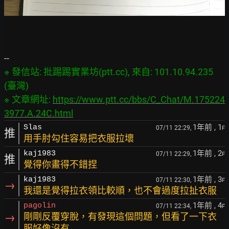
※ 發信站: 批踢踢實業坊(ptt.cc), 來自: 101.10.94.235 
(臺灣)

※ 文章網址: 
https://www.ptt.cc/bbs/C_Chat/M.175224
3977.A.24C.html
1年前
, 1
Slas
07/11 22:29,
F
推
用手肘勾住容易把衣服拉壞
1年前
, 2
kaj1983
07/11 22:29,
F
推
覺得你畫得不錯捏
1年前
, 3
kaj1983
07/11 22:30,
F
→
我還是覺得拉衣領比較順，也不會過度拉扯衣服
1年前
, 4
pagolin
07/11 22:34,
F
→
剛剛反覆穿脫，有發現這個問題，但看了一下衣
服好像沒有