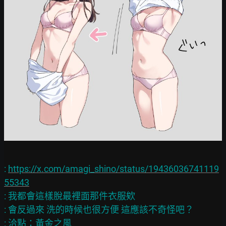
: 
https://x.com/amagi_shino/status/19436036741119
55343
: 我都會這樣脫最裡面那件衣服欸

: 會反過來 洗的時候也很方便 這應該不奇怪吧？

: 洽點：黃金之風
