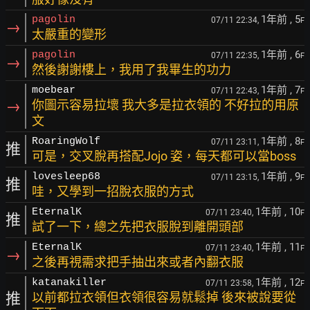
1年前
, 5
pagolin
07/11 22:34,
F
→
太嚴重的變形
1年前
, 6
pagolin
07/11 22:35,
F
→
然後謝謝樓上，我用了我畢生的功力
1年前
, 7
moebear
07/11 22:43,
F
→
你圖示容易拉壞 我大多是拉衣領的 不好拉的用原
文
1年前
, 8
RoaringWolf
07/11 23:11,
F
推
可是，交叉脫再搭配Jojo 姿，每天都可以當boss
1年前
, 9
lovesleep68
07/11 23:15,
F
推
哇，又學到一招脫衣服的方式
1年前
, 10
EternalK
07/11 23:40,
F
推
試了一下，總之先把衣服脫到離開頭部
1年前
, 11
EternalK
07/11 23:40,
F
→
之後再視需求把手抽出來或者內翻衣服
1年前
, 12
katanakiller
07/11 23:58,
F
推
以前都拉衣領但衣領很容易就鬆掉 後來被說要從