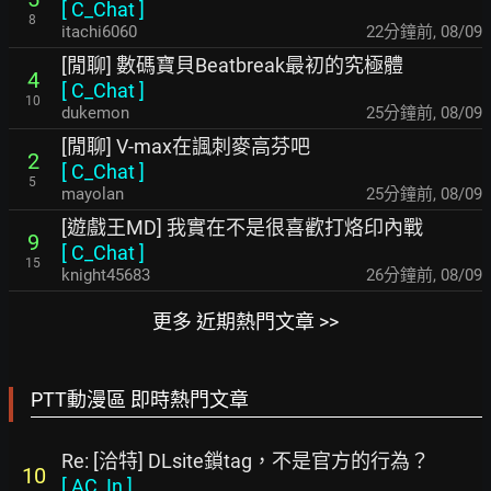
[
C_Chat
]
8
itachi6060
22分鐘前
,
08/09
[閒聊] 數碼寶貝Beatbreak最初的究極體
4
[
C_Chat
]
10
dukemon
25分鐘前
,
08/09
[閒聊] V-max在諷刺麥高芬吧
2
[
C_Chat
]
5
mayolan
25分鐘前
,
08/09
[遊戲王MD] 我實在不是很喜歡打烙印內戰
9
[
C_Chat
]
15
knight45683
26分鐘前
,
08/09
更多 近期熱門文章 >>
PTT動漫區 即時熱門文章
Re: [洽特] DLsite鎖tag，不是官方的行為？
10
[
AC_In
]