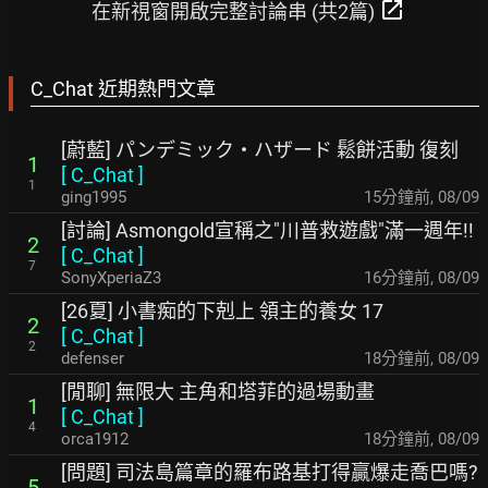
open_in_new
在新視窗開啟完整討論串 (共2篇)
C_Chat 近期熱門文章
[蔚藍] パンデミック・ハザード 鬆餅活動 復刻
1
[
C_Chat
]
1
ging1995
15分鐘前
,
08/09
[討論] Asmongold宣稱之"川普救遊戲"滿一週年!!
2
[
C_Chat
]
7
SonyXperiaZ3
16分鐘前
,
08/09
[26夏] 小書痴的下剋上 領主的養女 17
2
[
C_Chat
]
2
defenser
18分鐘前
,
08/09
[閒聊] 無限大 主角和塔菲的過場動畫
1
[
C_Chat
]
4
orca1912
18分鐘前
,
08/09
[問題] 司法島篇章的羅布路基打得贏爆走喬巴嗎?
5