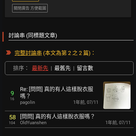
關閉廣告 方便截圖
討論串 (同標題文章)
完整討論串
(本文為第 2 之 2 篇)：
排序：
最新先
|
最舊先
|
留言數
Re: [問問] 真的有人這樣脫衣服
9
嗎？
16
pagolin
1年前
,
07/11
[問問] 真的有人這樣脫衣服嗎？
58
OldYuanshen
1年前
,
07/11
104