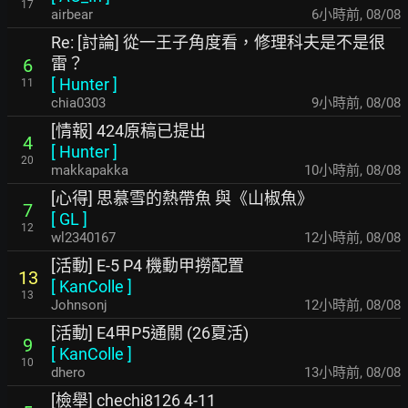
17
airbear
6小時前
,
08/08
Re: [討論] 從一王子角度看，修理科夫是不是很
雷？
6
[
Hunter
]
11
chia0303
9小時前
,
08/08
[情報] 424原稿已提出
4
[
Hunter
]
20
makkapakka
10小時前
,
08/08
[心得] 思慕雪的熱帶魚 與《山椒魚》
7
[
GL
]
12
wl2340167
12小時前
,
08/08
[活動] E-5 P4 機動甲撈配置
13
[
KanColle
]
13
Johnsonj
12小時前
,
08/08
[活動] E4甲P5通關 (26夏活)
9
[
KanColle
]
10
dhero
13小時前
,
08/08
[檢舉] chechi8126 4-11